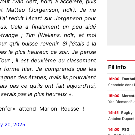
out (van Aert, ndlr) a accéléré, puis
et Matteo (Jorgenson, ndlr). Je ne
'ai réduit l'écart sur Jorgenson pour
ous. Cela a finalement un peu aidé
étrange ; Tim (Wellens, ndlr) et moi
 qu'il puisse revenir. Si j'étais à la
pas le plus heureux ce soir. Je pense
 Tour ; il est deuxième au classement
Fil info
de forme hier. Je comprends que les
agner des étapes, mais ils pourraient
16h00
Footbal
is pas ce qu'ils ont fait aujourd'hui,
 serais pas le plus heureux
».
15h00
Mercato
enfer» attend Marion Rousse !
14h15
Rugby
ly 20, 2025
14h00
PSG