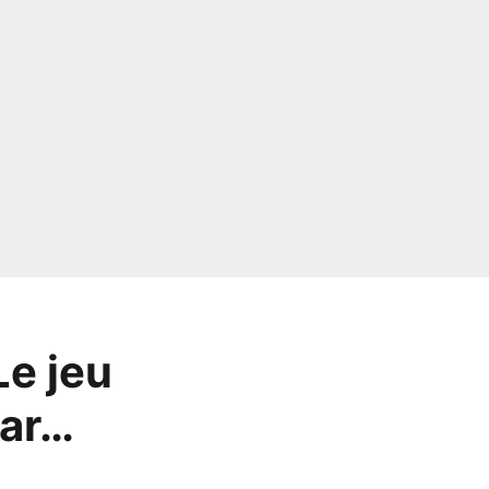
Le jeu
car…