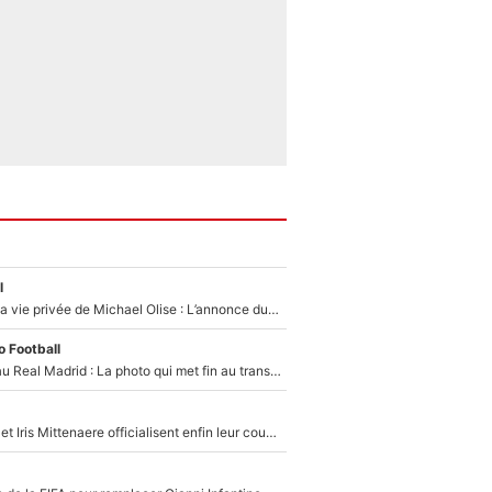
l
Scandale dans la vie privée de Michael Olise : L’annonce du Bayern Munich sur son enfant caché
 Football
Yan Diomandé au Real Madrid : La photo qui met fin au transfert de l’été !
Antoine Dupont et Iris Mittenaere officialisent enfin leur couple : La photo qui enflamme les réseaux sociaux