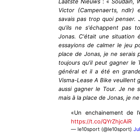
Laatste Nieuws
: «
Soudain, W
Victor (Campenaerts, ndlr) 
savais pas trop quoi penser. J
qu'ils ne s'échappent pas t
Jonas. C'était une situation 
essayions de calmer le jeu pour
place de Jonas, je ne serais 
toujours qu'il peut gagner le
général et il a été en gran
Visma-Lease A Bike veuillent g
aussi gagner le Tour. Je ne sa
mais à la place de Jonas, je ne
«Un enchainement de l’
https://t.co/QYrZhjcAiR
— le10sport (@le10sport)
Ju