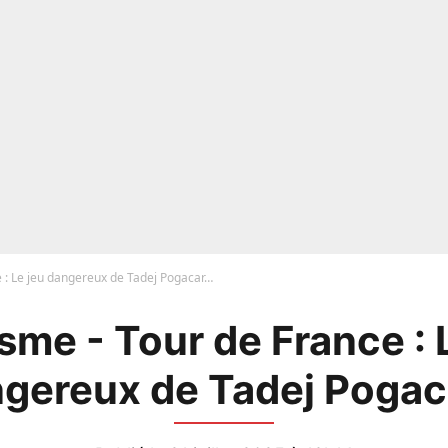
e : Le jeu dangereux de Tadej Pogacar…
sme - Tour de France : 
gereux de Tadej Poga