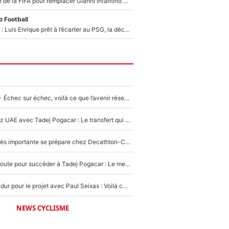
Du PSG à la tête de la FIFA pour remplacer Gianni Infantino ? «Il serait un mauvais président», le patron de la Liga s'attaque à Nasser Al-Khelaïfi !
 Football
Bradley Barcola : Luis Enrique prêt à l’écarter au PSG, la décision qui va accélérer son transfert à Liverpool ?
Tour de France - Échec sur échec, voilà ce que l’avenir réserve à Paul Seixas : «Tant qu’il y aura un Pogacar comme celui-là...»
Paul Seixas chez UAE avec Tadej Pogacar : Le transfert qui effraie le peloton, «c’est la pire des choses qui puisse arriver»
Une signature très importante se prépare chez Decathlon-CMA CGM pour aider Paul Seixas à gagner le Tour de France 2027
Paul Seixas en route pour succéder à Tadej Pogacar : Le meilleur est annoncé pour l’avenir de la pépite française
Encore un coup dur pour le projet avec Paul Seixas : Voilà ce qui bloque le transfert d’un coureur chez Decathlon-CMA CGM
NEWS CYCLISME