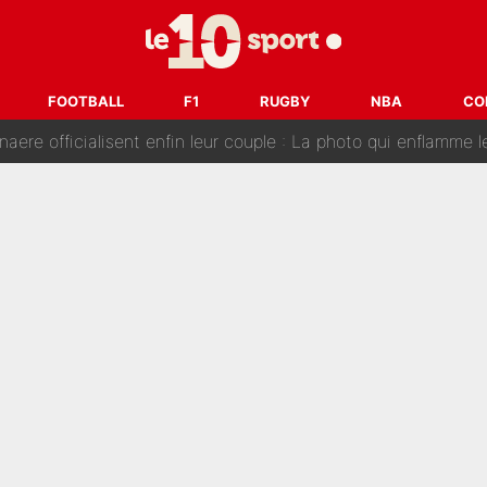
e de Michael Olise : L’annonce du Bayern Munich sur son enf
 : La photo qui met fin au transfert de l’été !
FOOTBALL
F1
RUGBY
NBA
CO
naere officialisent enfin leur couple : La photo qui enflamme 
emplacer Gianni Infantino ? «Il serait un mauvais président», le patron de
ue prêt à l’écarter au PSG, la décision qui va accélérer son tr