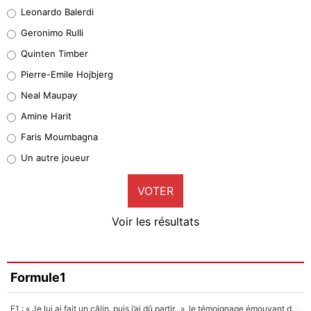
38%
Leonardo Balerdi
Leonardo Balerdi
Geronimo Rulli
32%
Quinten Timber
Geronimo Rulli
Pierre-Emile Hojbjerg
5%
Neal Maupay
Quinten Timber
Amine Harit
1%
Faris Moumbagna
Pierre-Emile Hojbjerg
Un autre joueur
9%
VOTER
Neal Maupay
4%
Voir les résultats
Amine Harit
3%
Faris Moumbagna
Formule1
5%
F1 : « Je lui ai fait un câlin, puis j’ai dû partir...», le témoignage émouvant de Max Verstappen sur sa fille