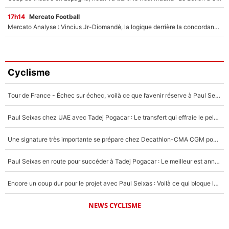
17h14
Mercato Football
Mercato Analyse : Vincius Jr-Diomandé, la logique derrière la concordance des temps
Cyclisme
Tour de France - Échec sur échec, voilà ce que l’avenir réserve à Paul Seixas : «Tant qu’il y aura un Pogacar comme celui-là...»
Paul Seixas chez UAE avec Tadej Pogacar : Le transfert qui effraie le peloton, «c’est la pire des choses qui puisse arriver»
Une signature très importante se prépare chez Decathlon-CMA CGM pour aider Paul Seixas à gagner le Tour de France 2027
Paul Seixas en route pour succéder à Tadej Pogacar : Le meilleur est annoncé pour l’avenir de la pépite française
Encore un coup dur pour le projet avec Paul Seixas : Voilà ce qui bloque le transfert d’un coureur chez Decathlon-CMA CGM
NEWS CYCLISME