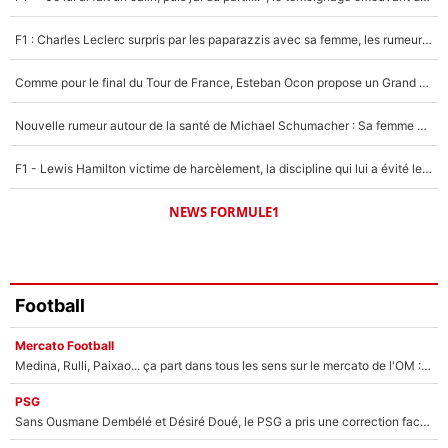
Un autre joueur
5%
F1 : Charles Leclerc surpris par les paparazzis avec sa femme, les rumeurs étaient vraies !
1519 personnes ont participé aux votes.
Comme pour le final du Tour de France, Esteban Ocon propose un Grand Prix de Formule 1 à Paris : «Autour de l’Arc de Triomphe, ce serait génial» !
Nouvelle rumeur autour de la santé de Michael Schumacher : Sa femme Corinna sort du silence
F1 - Lewis Hamilton victime de harcèlement, la discipline qui lui a évité le pire : «J'aurais probablement mal tourné»
NEWS FORMULE1
Football
Mercato Football
Medina, Rulli, Paixao... ça part dans tous les sens sur le mercato de l'OM : Frank McCourt va enfin récupérer l'argent qu'il attend ?
PSG
Sans Ousmane Dembélé et Désiré Doué, le PSG a pris une correction face à Majorque : Luis Enrique attend avec impatience des renforts !