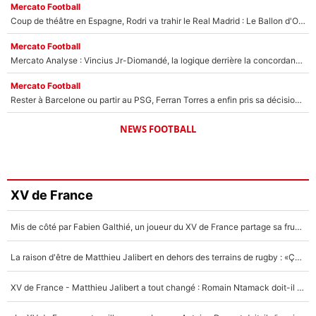
Mercato Football
Coup de théâtre en Espagne, Rodri va trahir le Real Madrid : Le Ballon d'Or a choisi de signer au FC Barcelone !
Mercato Football
Mercato Analyse : Vincius Jr-Diomandé, la logique derrière la concordance des temps
Mercato Football
Rester à Barcelone ou partir au PSG, Ferran Torres a enfin pris sa décision : La course contre la montre est lancée !
NEWS FOOTBALL
XV de France
Mis de côté par Fabien Galthié, un joueur du XV de France partage sa frustration : «ils ne me l’ont pas dit tout de suite»
La raison d'être de Matthieu Jalibert en dehors des terrains de rugby : «Ça m'atteint autant que si tu touches à un membre de ma famille»
XV de France - Matthieu Jalibert a tout changé : Romain Ntamack doit-il s’inquiéter pour sa place à un an de la Coupe du monde ?