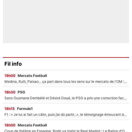
Fil info
19h00
Mercato Football
Medina, Rulli, Paixao... ça part dans tous les sens sur le mercato de l'OM : Frank McCourt va enfin récupérer l'argent qu'il attend ?
18h30
PSG
Sans Ousmane Dembélé et Désiré Doué, le PSG a pris une correction face à Majorque : Luis Enrique attend avec impatience des renforts !
18h15
Formule1
F1 : « Je lui ai fait un câlin, puis j’ai dû partir...», le témoignage émouvant de Max Verstappen sur sa fille
18h00
Mercato Football
Coup de théâtre en Espagne, Rodri va trahir le Real Madrid : Le Ballon d'Or a choisi de signer au FC Barcelone !