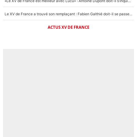
«Le XV de France est meilleur avec Lucu» : Antoine Dupont doit-il s’inquiéter pour sa place ?
Le XV de France a trouvé son remplaçant : Fabien Galthié doit-il se passer d'Antoine Dupont ?
ACTUS XV DE FRANCE