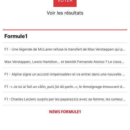
Neal Maupay
4%
Voir les résultats
Amine Harit
3%
Faris Moumbagna
Formule1
4%
F1 - Une légende de McLaren refuse le transfert de Max Verstappen qui pourrait «faire des vagues» et plomber l'ambiance dans l'équipe
Un autre joueur
5%
Max Verstappen, Lewis Hamilton… et bientôt Fernando Alonso ? Le classement des pilotes les mieux payés en Formule 1 risque de changer !
1676 personnes ont participé aux votes.
F1 - Alpine signe un accord «impensable» et va entrer dans une nouvelle dimension : Grande nouvelle pour Pierre Gasly !
F1 : « Je lui ai fait un câlin, puis j’ai dû partir...», le témoignage émouvant de Max Verstappen sur sa fille
F1 : Charles Leclerc surpris par les paparazzis avec sa femme, les rumeurs étaient vraies !
NEWS FORMULE1