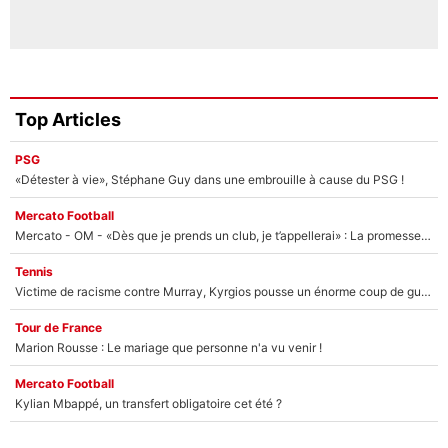
Top Articles
PSG
«Détester à vie», Stéphane Guy dans une embrouille à cause du PSG !
Mercato Football
Mercato - OM - «Dès que je prends un club, je t’appellerai» : La promesse de Marcelino au moment de claquer la porte
Tennis
Victime de racisme contre Murray, Kyrgios pousse un énorme coup de gueule !
Tour de France
Marion Rousse : Le mariage que personne n'a vu venir !
Mercato Football
Kylian Mbappé, un transfert obligatoire cet été ?