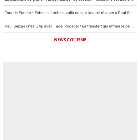
Tour de France - Échec sur échec, voilà ce que l’avenir réserve à Paul Seixas : «Tant qu’il y aura un Pogacar comme celui-là...»
Paul Seixas chez UAE avec Tadej Pogacar : Le transfert qui effraie le peloton, «c’est la pire des choses qui puisse arriver»
NEWS CYCLISME