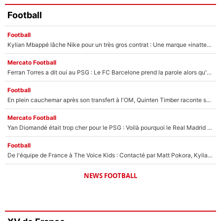
Football
Football
Kylian Mbappé lâche Nike pour un très gros contrat : Une marque «inattendue» va frapper très fort
Mercato Football
Ferran Torres a dit oui au PSG : Le FC Barcelone prend la parole alors qu'un transfert de l'attaquant espagnol prend forme
Football
En plein cauchemar après son transfert à l'OM, Quinten Timber raconte ses doutes après sa signature à Marseille
Mercato Football
Yan Diomandé était trop cher pour le PSG : Voilà pourquoi le Real Madrid a accepté de payer la somme record de 140M€ pour boucler son transfert !
Football
De l'équipe de France à The Voice Kids : Contacté par Matt Pokora, Kylian Mbappé a accepté de jouer un rôle inédit sur TF1 !
NEWS FOOTBALL