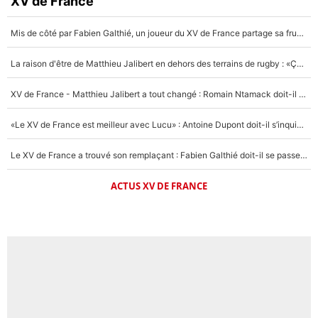
XV de France
Mis de côté par Fabien Galthié, un joueur du XV de France partage sa frustration : «ils ne me l’ont pas dit tout de suite»
La raison d'être de Matthieu Jalibert en dehors des terrains de rugby : «Ça m'atteint autant que si tu touches à un membre de ma famille»
XV de France - Matthieu Jalibert a tout changé : Romain Ntamack doit-il s’inquiéter pour sa place à un an de la Coupe du monde ?
«Le XV de France est meilleur avec Lucu» : Antoine Dupont doit-il s’inquiéter pour sa place ?
Le XV de France a trouvé son remplaçant : Fabien Galthié doit-il se passer d'Antoine Dupont ?
ACTUS XV DE FRANCE