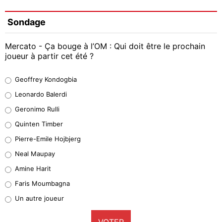
Sondage
Mercato - Ça bouge à l’OM : Qui doit être le prochain
joueur à partir cet été ?
Geoffrey Kondogbia
Geoffrey Kondogbia
38%
Leonardo Balerdi
Leonardo Balerdi
Geronimo Rulli
32%
Quinten Timber
Geronimo Rulli
Pierre-Emile Hojbjerg
5%
Neal Maupay
Quinten Timber
Amine Harit
1%
Faris Moumbagna
Pierre-Emile Hojbjerg
Un autre joueur
9%
VOTER