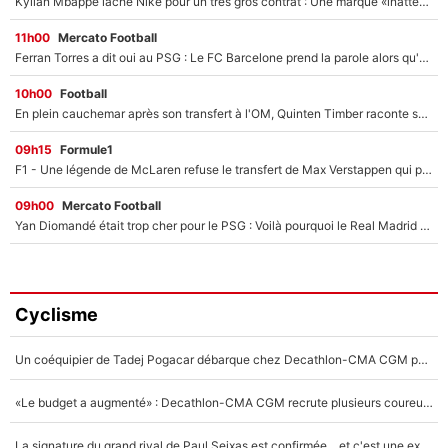
Kylian Mbappé lâche Nike pour un très gros contrat : Une marque «inattendue» va frapper très fort
11h00
Mercato Football
Ferran Torres a dit oui au PSG : Le FC Barcelone prend la parole alors qu'un transfert de l'attaquant espagnol prend forme
10h00
Football
En plein cauchemar après son transfert à l'OM, Quinten Timber raconte ses doutes après sa signature à Marseille
09h15
Formule1
F1 - Une légende de McLaren refuse le transfert de Max Verstappen qui pourrait «faire des vagues» et plomber l'ambiance dans l'équipe
09h00
Mercato Football
Yan Diomandé était trop cher pour le PSG : Voilà pourquoi le Real Madrid a accepté de payer la somme record de 140M€ pour boucler son transfert !
Cyclisme
Un coéquipier de Tadej Pogacar débarque chez Decathlon-CMA CGM pour épauler Paul Seixas : «Mes meilleures années sont à venir»
«Le budget a augmenté» : Decathlon-CMA CGM recrute plusieurs coureurs pour offrir à Paul Seixas une équipe pour gagner le Tour de France 2027
La signature du grand rival de Paul Seixas est confirmée... et c'est une excellente nouvelle pour l'équipe Decathlon-CMA CGM !