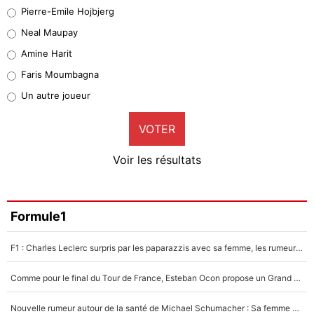
Geronimo Rulli
Pierre-Emile Hojbjerg
5%
Neal Maupay
Quinten Timber
Amine Harit
1%
Faris Moumbagna
Pierre-Emile Hojbjerg
Un autre joueur
9%
VOTER
Neal Maupay
4%
Voir les résultats
Amine Harit
3%
Faris Moumbagna
Formule1
5%
F1 : Charles Leclerc surpris par les paparazzis avec sa femme, les rumeurs étaient vraies !
Un autre joueur
5%
Comme pour le final du Tour de France, Esteban Ocon propose un Grand Prix de Formule 1 à Paris : «Autour de l’Arc de Triomphe, ce serait génial» !
1507 personnes ont participé aux votes.
Nouvelle rumeur autour de la santé de Michael Schumacher : Sa femme Corinna sort du silence