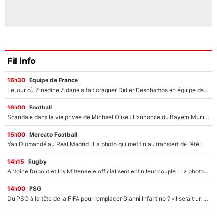
Fil info
16h30
Équipe de France
Le jour où Zinedine Zidane a fait craquer Didier Deschamps en équipe de France : «Je m’en suis voulu», l’ancien sélectionneur a regretté son geste !
16h00
Football
Scandale dans la vie privée de Michael Olise : L’annonce du Bayern Munich sur son enfant caché
15h00
Mercato Football
Yan Diomandé au Real Madrid : La photo qui met fin au transfert de l’été !
14h15
Rugby
Antoine Dupont et Iris Mittenaere officialisent enfin leur couple : La photo qui enflamme les réseaux sociaux
14h00
PSG
Du PSG à la tête de la FIFA pour remplacer Gianni Infantino ? «Il serait un mauvais président», le patron de la Liga s'attaque à Nasser Al-Khelaïfi !