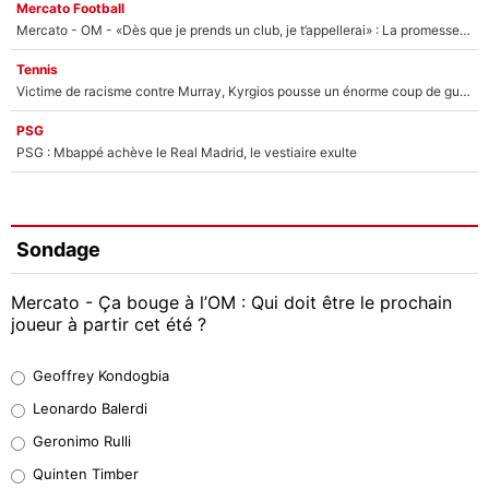
Mercato Football
Mercato - OM - «Dès que je prends un club, je t’appellerai» : La promesse de Marcelino au moment de claquer la porte
Tennis
Victime de racisme contre Murray, Kyrgios pousse un énorme coup de gueule !
PSG
PSG : Mbappé achève le Real Madrid, le vestiaire exulte
Sondage
Mercato - Ça bouge à l’OM : Qui doit être le prochain
joueur à partir cet été ?
Geoffrey Kondogbia
Geoffrey Kondogbia
38%
Leonardo Balerdi
Leonardo Balerdi
Geronimo Rulli
32%
Quinten Timber