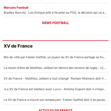
Mercato Football
Bradley Barcola : Luis Enrique prêt à l’écarter au PSG, la décision qui va accélérer son transfert à Liverpool ?
NEWS FOOTBALL
XV de France
Mis de côté par Fabien Galthié, un joueur du XV de France partage sa frustration : «ils ne me l’ont pas dit tout de suite»
La raison d'être de Matthieu Jalibert en dehors des terrains de rugby : «Ça m'atteint autant que si tu touches à un membre de ma famille»
XV de France - Matthieu Jalibert a tout changé : Romain Ntamack doit-il s’inquiéter pour sa place à un an de la Coupe du monde ?
«Le XV de France est meilleur avec Lucu» : Antoine Dupont doit-il s’inquiéter pour sa place ?
Le XV de France a trouvé son remplaçant : Fabien Galthié doit-il se passer d'Antoine Dupont ?
ACTUS XV DE FRANCE