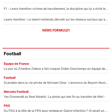
F1 - Lewis Hamilton victime de harcèlement, la discipline qui lui a évité le pire : «J'aurais probablement mal tourné»
Lewis Hamilton : Le talent inattendu dévoilé sur les réseaux sociaux qui a impressionné Kim Kardashian pendant leurs vacances en amoureux !
NEWS FORMULE1
Football
Équipe de France
Le jour où Zinedine Zidane a fait craquer Didier Deschamps en équipe de France : «Je m’en suis voulu», l’ancien sélectionneur a regretté son geste !
Football
Scandale dans la vie privée de Michael Olise : L’annonce du Bayern Munich sur son enfant caché
Mercato Football
Yan Diomandé au Real Madrid : La photo qui met fin au transfert de l’été !
PSG
Du PSG à la tête de la FIFA pour remplacer Gianni Infantino ? «Il serait un mauvais président», le patron de la Liga s'attaque à Nasser Al-Khelaïfi !