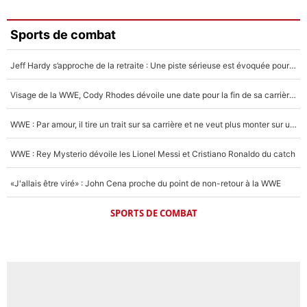
Sports de combat
Jeff Hardy s’approche de la retraite : Une piste sérieuse est évoquée pour la reconversion de la légende de la WWE
Visage de la WWE, Cody Rhodes dévoile une date pour la fin de sa carrière dans le catch
WWE : Par amour, il tire un trait sur sa carrière et ne veut plus monter sur un ring de catch
WWE : Rey Mysterio dévoile les Lionel Messi et Cristiano Ronaldo du catch
«J'allais être viré» : John Cena proche du point de non-retour à la WWE
SPORTS DE COMBAT