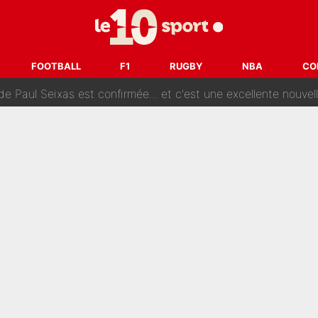
e des ravages à Marseille : L’OM a placé 12 joueurs sur le marché des transferts… 
sa signature au PSG : Voilà les coulisses de son transfert 
FOOTBALL
F1
RUGBY
NBA
CO
e Paul Seixas est confirmée... et c'est une excellente nouvelle 
: Le PSG avait déjà réalisé une folie sur le mercato bien av
ue que Zinedine Zidane a accepté dans son entourage : «Je g