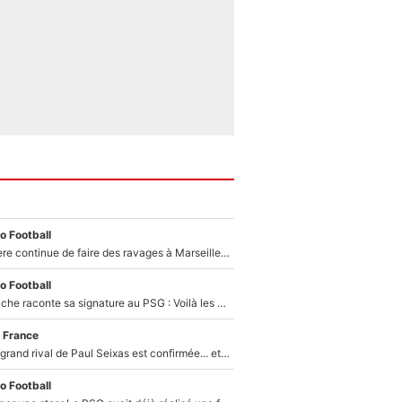
o Football
La crise financière continue de faire des ravages à Marseille : L’OM a placé 12 joueurs sur le marché des transferts… et ça pourrait lui rapporter près de 100M€ !
o Football
Maghnes Akliouche raconte sa signature au PSG : Voilà les coulisses de son transfert de rêve à 50M€
 France
La signature du grand rival de Paul Seixas est confirmée... et c'est une excellente nouvelle pour l'équipe Decathlon-CMA CGM !
o Football