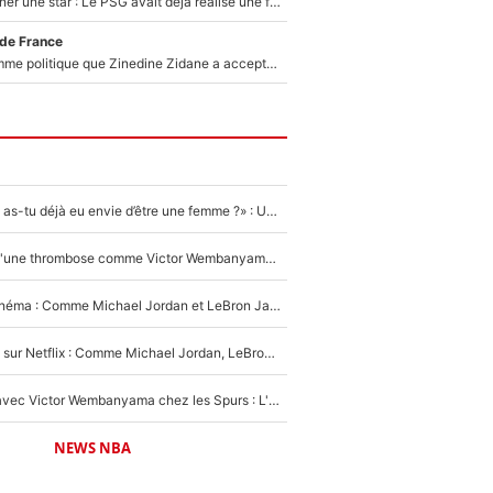
250M€ pour signer une star : Le PSG avait déjà réalisé une folie sur le mercato bien avant Neymar !
 de France
Voilà le seul homme politique que Zinedine Zidane a accepté dans son entourage : «Je garde un très bon souvenir de lui»
«LeBron James, as-tu déjà eu envie d’être une femme ?» : Un dérapage de Donald Trump sur la superstar de la NBA refait surface
NBA - Victime d'une thrombose comme Victor Wembanyama, Chris Bosh prévient le Français des risques sur sa santé : «J’ai failli mourir sur le coup et j’ai été ramené à la vie»
De la NBA au cinéma : Comme Michael Jordan et LeBron James, Victor Wembanyama rêve d'une carrière d'acteur !
The Last Dance sur Netflix : Comme Michael Jordan, LeBron James va avoir le droit à sa série !
Stephen Curry avec Victor Wembanyama chez les Spurs : L'idée d'un trade historique est lancée en NBA !
NEWS NBA