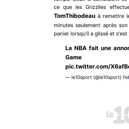
ce que les Grizzlies effect
Tom
Thibodeau
à remettre le
minutes seulement après son
panier lorsqu'il a glissé et s'est
La NBA fait une annon
Game https:/
pic.twitter.com/X6af
— le10sport (@le10sport)
Fe