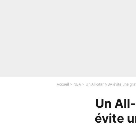
Accueil
NBA
Un All-Star NBA évite une grav
Un All-
évite u