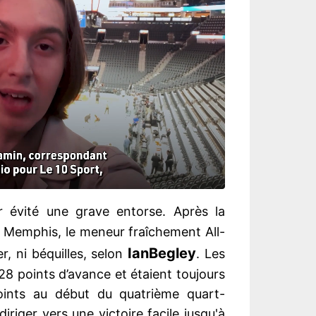
 évité une grave entorse. Après la
e Memphis, le meneur fraîchement All-
Ian
Begley
er, ni béquilles, selon
. Les
8 points d’avance et étaient toujours
ints au début du quatrième quart-
riger vers une victoire facile jusqu'à