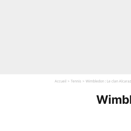
Accueil
Tennis
Wimbledon : Le clan Alcaraz
Wimble