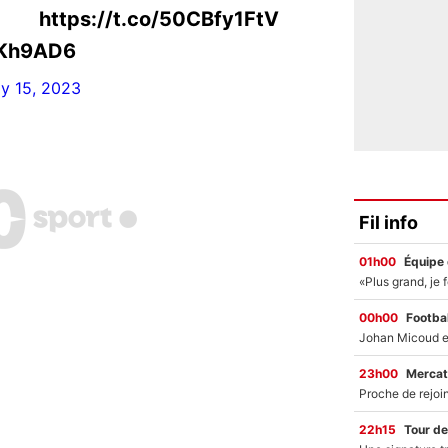
ttps://t.co/50CBfy1FtV
YKh9AD6
ly 15, 2023
Fil info
01h00
Équipe
00h00
Footbal
23h00
Mercat
22h15
Tour de