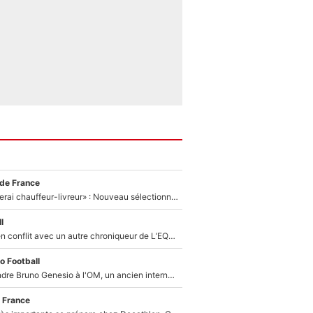
 de France
«Plus grand, je ferai chauffeur-livreur» : Nouveau sélectionneur des Bleus, Zinédine Zidane s’était imaginé un avenir très différent lorsqu'il était enfant
l
Johan Micoud en conflit avec un autre chroniqueur de L’EQUIPE du Soir : «Pendant un moment, je ne les ai pas remis ensemble dans l'émission»
o Football
Proche de rejoindre Bruno Genesio à l'OM, un ancien international français va finalement débarquer... sur RMC !
 France