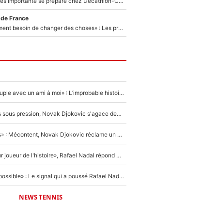
Une signature très importante se prépare chez Decathlon-CMA CGM pour aider Paul Seixas à gagner le Tour de France 2027
 de France
«Il y a probablement besoin de changer des choses» : Les premiers changements de Zinedine Zidane en équipe de France sont révélés ?
«Elle était en couple avec un ami à moi» : L’improbable histoire derrière la «seule relation longue» de Novak Djokovic
Wimbledon : Mis sous pression, Novak Djokovic s'agace devant la presse !
«Trop de conflits» : Mécontent, Novak Djokovic réclame un grand changement !
«C'est le meilleur joueur de l'histoire», Rafael Nadal répond à la question que tout le monde se pose !
«Ce n'était pas possible» : Le signal qui a poussé Rafael Nadal à prendre sa retraite !
NEWS TENNIS