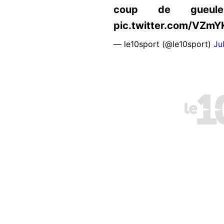
coup de gueule h
pic.twitter.com/VZm
— le10sport (@le10sport)
Ju