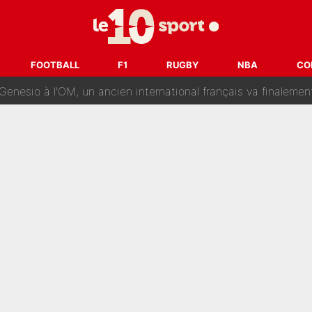
reur» : Nouveau sélectionneur des Bleus, Zinédine Zidane s’était imaginé un av
 autre chroniqueur de L’EQUIPE du Soir : «Pendant un moment, je ne les 
FOOTBALL
F1
RUGBY
NBA
CO
enesio à l'OM, un ancien international français va finalemen
te se prépare chez Decathlon-CMA CGM pour aider Paul Seixas
e changer des choses» : Les premiers changements de Zinedine Zidan