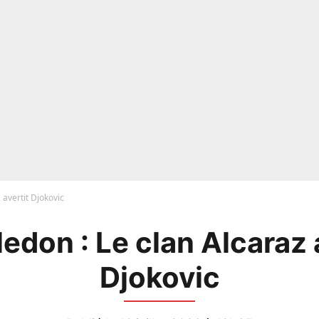
 avertit Djokovic
don : Le clan Alcaraz 
Djokovic