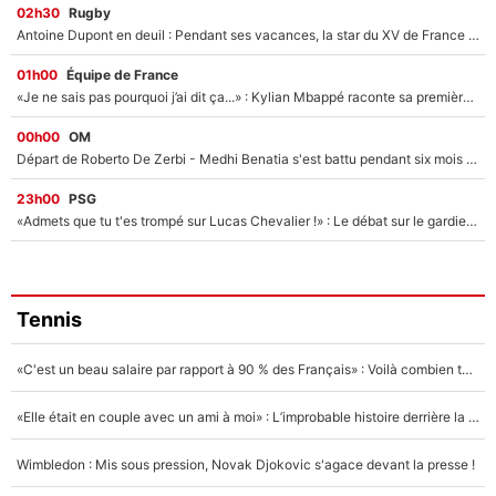
02h30
Rugby
Antoine Dupont en deuil : Pendant ses vacances, la star du XV de France a perdu sa grand-mère
01h00
Équipe de France
«Je ne sais pas pourquoi j’ai dit ça...» : Kylian Mbappé raconte sa première rencontre avec Zinédine Zidane (et c’est très drôle)
00h00
OM
Départ de Roberto De Zerbi - Medhi Benatia s'est battu pendant six mois pour le retenir à l'OM, le PSG a été le naufrage de trop : «Je pars avec toi»
23h00
PSG
«Admets que tu t'es trompé sur Lucas Chevalier !» : Le débat sur le gardien du PSG vire au clash à l'After Foot
Tennis
«C'est un beau salaire par rapport à 90 % des Français» : Voilà combien touchait Nelson Monfort sur France Télévisions avant de rejoindre CNews
«Elle était en couple avec un ami à moi» : L’improbable histoire derrière la «seule relation longue» de Novak Djokovic
Wimbledon : Mis sous pression, Novak Djokovic s'agace devant la presse !