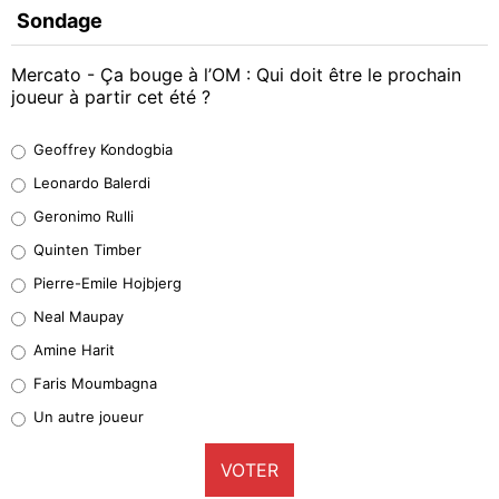
Sondage
Mercato - Ça bouge à l’OM : Qui doit être le prochain
joueur à partir cet été ?
Geoffrey Kondogbia
Geoffrey Kondogbia
38%
Leonardo Balerdi
Leonardo Balerdi
Geronimo Rulli
32%
Quinten Timber
Geronimo Rulli
Pierre-Emile Hojbjerg
5%
Neal Maupay
Quinten Timber
Amine Harit
1%
Faris Moumbagna
Pierre-Emile Hojbjerg
Un autre joueur
9%
VOTER
Neal Maupay
4%