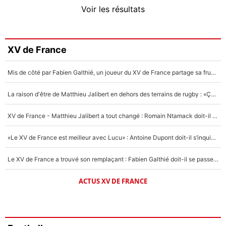
Voir les résultats
Amine Harit
3%
Faris Moumbagna
XV de France
4%
Mis de côté par Fabien Galthié, un joueur du XV de France partage sa frustration : «ils ne me l’ont pas dit tout de suite»
Un autre joueur
5%
La raison d'être de Matthieu Jalibert en dehors des terrains de rugby : «Ça m'atteint autant que si tu touches à un membre de ma famille»
1620 personnes ont participé aux votes.
XV de France - Matthieu Jalibert a tout changé : Romain Ntamack doit-il s’inquiéter pour sa place à un an de la Coupe du monde ?
«Le XV de France est meilleur avec Lucu» : Antoine Dupont doit-il s’inquiéter pour sa place ?
Le XV de France a trouvé son remplaçant : Fabien Galthié doit-il se passer d'Antoine Dupont ?
ACTUS XV DE FRANCE