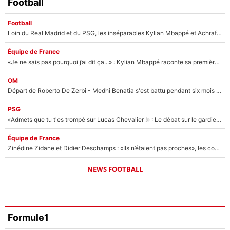
Football
Football
Loin du Real Madrid et du PSG, les inséparables Kylian Mbappé et Achraf Hakimi changent d'équipe le temps d'une journée !
Équipe de France
«Je ne sais pas pourquoi j’ai dit ça...» : Kylian Mbappé raconte sa première rencontre avec Zinédine Zidane (et c’est très drôle)
OM
Départ de Roberto De Zerbi - Medhi Benatia s'est battu pendant six mois pour le retenir à l'OM, le PSG a été le naufrage de trop : «Je pars avec toi»
PSG
«Admets que tu t'es trompé sur Lucas Chevalier !» : Le débat sur le gardien du PSG vire au clash à l'After Foot
Équipe de France
Zinédine Zidane et Didier Deschamps : «Ils n’étaient pas proches», les confidences d’un membre de l’équipe de France 1998 sur leur relation spéciale
NEWS FOOTBALL
Formule1