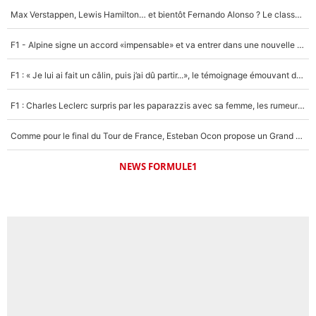
Max Verstappen, Lewis Hamilton… et bientôt Fernando Alonso ? Le classement des pilotes les mieux payés en Formule 1 risque de changer !
F1 - Alpine signe un accord «impensable» et va entrer dans une nouvelle dimension : Grande nouvelle pour Pierre Gasly !
F1 : « Je lui ai fait un câlin, puis j’ai dû partir...», le témoignage émouvant de Max Verstappen sur sa fille
F1 : Charles Leclerc surpris par les paparazzis avec sa femme, les rumeurs étaient vraies !
Comme pour le final du Tour de France, Esteban Ocon propose un Grand Prix de Formule 1 à Paris : «Autour de l’Arc de Triomphe, ce serait génial» !
NEWS FORMULE1