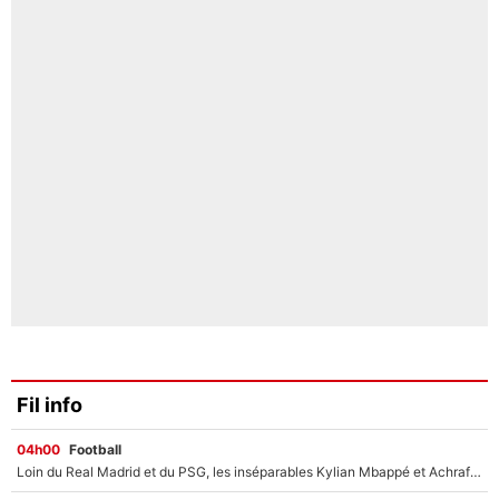
Fil info
04h00
Football
Loin du Real Madrid et du PSG, les inséparables Kylian Mbappé et Achraf Hakimi changent d'équipe le temps d'une journée !