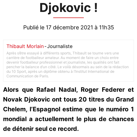
Djokovic !
Publié le 17 décembre 2021 à 11h35
Thibault Morlain
-
Journaliste
Après s’être essayé à différents sports, Thibault se tourne vers une
carrière de footballeur amateur. Au moment de faire un choix entre
devenir footballeur professionnel et journaliste, les qualités ont fait
pencher la balance d’un côté. Le voilà désormais au sein de la rédaction
du 10 Sport, après un diplôme obtenu à l’Institut International de
Communication de Paris.
Alors que Rafael Nadal, Roger Federer et
Novak Djokovic ont tous 20 titres du Grand
Chelem, l’Espagnol estime que le numéro 1
mondial a actuellement le plus de chances
de détenir seul ce record.