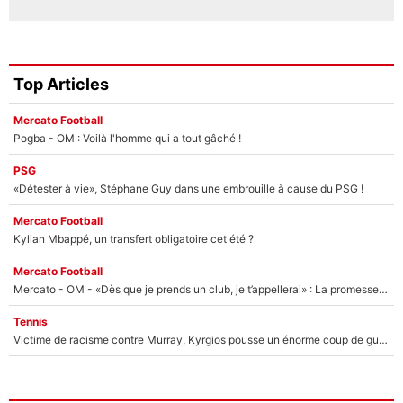
Top Articles
Mercato Football
Pogba - OM : Voilà l'homme qui a tout gâché !
PSG
«Détester à vie», Stéphane Guy dans une embrouille à cause du PSG !
Mercato Football
Kylian Mbappé, un transfert obligatoire cet été ?
Mercato Football
Mercato - OM - «Dès que je prends un club, je t’appellerai» : La promesse de Marcelino au moment de claquer la porte
Tennis
Victime de racisme contre Murray, Kyrgios pousse un énorme coup de gueule !