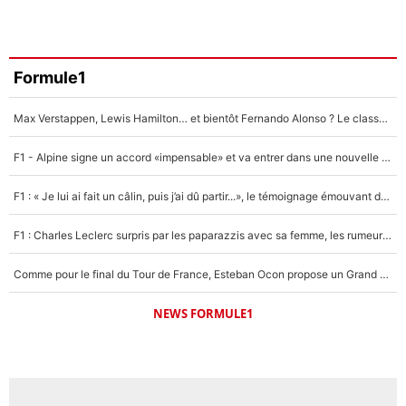
Formule1
Max Verstappen, Lewis Hamilton… et bientôt Fernando Alonso ? Le classement des pilotes les mieux payés en Formule 1 risque de changer !
F1 - Alpine signe un accord «impensable» et va entrer dans une nouvelle dimension : Grande nouvelle pour Pierre Gasly !
F1 : « Je lui ai fait un câlin, puis j’ai dû partir...», le témoignage émouvant de Max Verstappen sur sa fille
F1 : Charles Leclerc surpris par les paparazzis avec sa femme, les rumeurs étaient vraies !
Comme pour le final du Tour de France, Esteban Ocon propose un Grand Prix de Formule 1 à Paris : «Autour de l’Arc de Triomphe, ce serait génial» !
NEWS FORMULE1