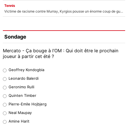
Tennis
Victime de racisme contre Murray, Kyrgios pousse un énorme coup de gueule !
Sondage
Mercato - Ça bouge à l’OM : Qui doit être le prochain
joueur à partir cet été ?
Geoffrey Kondogbia
Geoffrey Kondogbia
38%
Leonardo Balerdi
Leonardo Balerdi
Geronimo Rulli
32%
Quinten Timber
Geronimo Rulli
Pierre-Emile Hojbjerg
5%
Neal Maupay
Quinten Timber
Amine Harit
1%