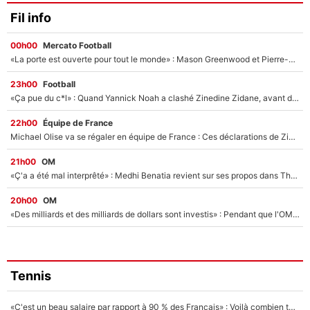
Fil info
00h00
Mercato Football
«La porte est ouverte pour tout le monde» : Mason Greenwood et Pierre-Emerick Aubameyang ont quitté l'OM, Amine Gouiri balance sur la suite du mercato et sur la réaction du vestiaire !
23h00
Football
«Ça pue du c*l» : Quand Yannick Noah a clashé Zinedine Zidane, avant de se faire recadrer par le nouveau sélectionneur de l'équipe de France !
22h00
Équipe de France
Michael Olise va se régaler en équipe de France : Ces déclarations de Zinedine Zidane qui prouvent qu'il va tout miser sur la star du Bayern Munich !
21h00
OM
«Ç'a a été mal interprêté» : Medhi Benatia revient sur ses propos dans The Bridge et précise ses conditions pour rejoindre le PSG !
20h00
OM
«Des milliards et des milliards de dollars sont investis» : Pendant que l'OM est en pleine crise financière, Frank McCourt lance un nouveau projet à 260M€ !
Tennis
«C'est un beau salaire par rapport à 90 % des Français» : Voilà combien touchait Nelson Monfort sur France Télévisions avant de rejoindre CNews