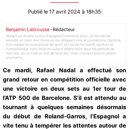
Publié le 17 avril 2024 à 18h35
Benjamin Labrousse
-
Rédacteur
Malgré un double cursus Espagnol/Communication, j’ai décidé de
prendre en main mes rêves en me dirigeant vers le journalisme. Diplômé
d’un master en journalisme de sport, je couvre l’actualité sportive et
footballistique avec toujours autant d’admiration pour les période de
mercato, où un club se doit de faire des choix cruciaux pour la saison
prochaine.
Ce mardi, Rafael Nadal a effectué son
grand retour en compétition officielle avec
une victoire en deux sets au 1er tour de
l’ATP 500 de Barcelone. S’il est attendu au
tournant à quelques semaines désormais
du début de Roland-Garros, l’Espagnol a
vite tenu à tempérer les attentes autour de