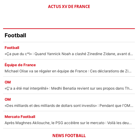
ACTUS XV DE FRANCE
Football
Football
«Ça pue du c*l» : Quand Yannick Noah a clashé Zinedine Zidane, avant de se faire recadrer par le nouveau sélectionneur de l'équipe de France !
Équipe de France
Michael Olise va se régaler en équipe de France : Ces déclarations de Zinedine Zidane qui prouvent qu'il va tout miser sur la star du Bayern Munich !
OM
«Ç'a a été mal interprêté» : Medhi Benatia revient sur ses propos dans The Bridge et précise ses conditions pour rejoindre le PSG !
OM
«Des milliards et des milliards de dollars sont investis» : Pendant que l'OM est en pleine crise financière, Frank McCourt lance un nouveau projet à 260M€ !
Mercato Football
Après Maghnes Akliouche, le PSG accèlère sur le mercato : Voilà les deux nouvelles recrues qui vont signer la semaine prochaine ?
NEWS FOOTBALL