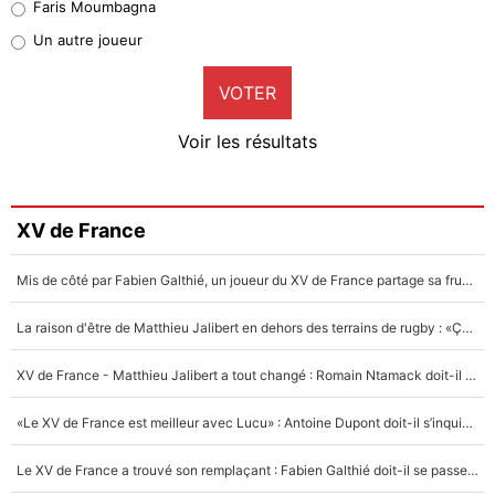
Faris Moumbagna
Pierre-Emile Hojbjerg
Un autre joueur
9%
VOTER
Neal Maupay
4%
Voir les résultats
Amine Harit
3%
Faris Moumbagna
XV de France
4%
Mis de côté par Fabien Galthié, un joueur du XV de France partage sa frustration : «ils ne me l’ont pas dit tout de suite»
Un autre joueur
5%
La raison d'être de Matthieu Jalibert en dehors des terrains de rugby : «Ça m'atteint autant que si tu touches à un membre de ma famille»
1661 personnes ont participé aux votes.
XV de France - Matthieu Jalibert a tout changé : Romain Ntamack doit-il s’inquiéter pour sa place à un an de la Coupe du monde ?
«Le XV de France est meilleur avec Lucu» : Antoine Dupont doit-il s’inquiéter pour sa place ?
Le XV de France a trouvé son remplaçant : Fabien Galthié doit-il se passer d'Antoine Dupont ?