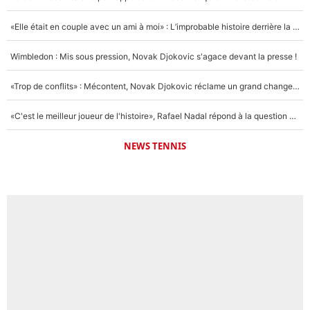
«Elle était en couple avec un ami à moi» : L’improbable histoire derrière la «seule relation longue» de Novak Djokovic
Wimbledon : Mis sous pression, Novak Djokovic s'agace devant la presse !
«Trop de conflits» : Mécontent, Novak Djokovic réclame un grand changement !
«C'est le meilleur joueur de l'histoire», Rafael Nadal répond à la question que tout le monde se pose !
NEWS TENNIS