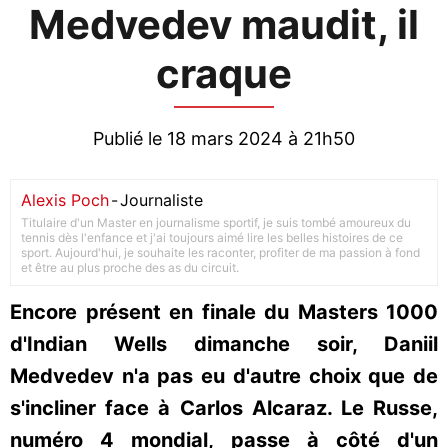
Medvedev maudit, il
craque
Publié le 18 mars 2024 à 21h50
Alexis Poch
-
Journaliste
Titulaire d'un Master en journalisme sportif, je suis tombé amoureux du
tennis dès l'enfance et j'ai toujours aimé lire les belles histoires de ce
sport. Aujourd'hui, je souhaite les raconter, profiter de ma passion à fond
et être au plus proche des as du circuit.
Encore présent en finale du Masters 1000
d'Indian Wells dimanche soir, Daniil
Medvedev n'a pas eu d'autre choix que de
s'incliner face à Carlos Alcaraz. Le Russe,
numéro 4 mondial, passe à côté d'un