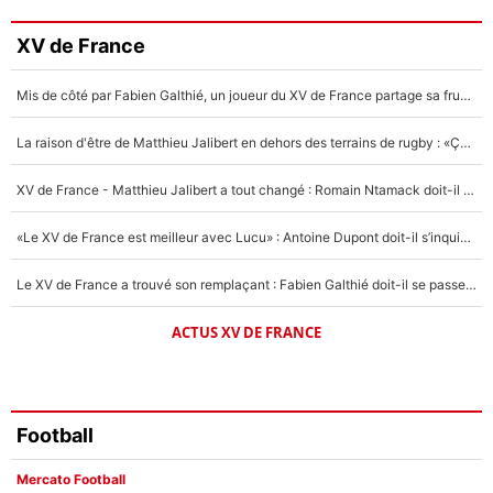
3%
Faris Moumbagna
XV de France
4%
Mis de côté par Fabien Galthié, un joueur du XV de France partage sa frustration : «ils ne me l’ont pas dit tout de suite»
Un autre joueur
5%
La raison d'être de Matthieu Jalibert en dehors des terrains de rugby : «Ça m'atteint autant que si tu touches à un membre de ma famille»
1477 personnes ont participé aux votes.
XV de France - Matthieu Jalibert a tout changé : Romain Ntamack doit-il s’inquiéter pour sa place à un an de la Coupe du monde ?
«Le XV de France est meilleur avec Lucu» : Antoine Dupont doit-il s’inquiéter pour sa place ?
Le XV de France a trouvé son remplaçant : Fabien Galthié doit-il se passer d'Antoine Dupont ?
ACTUS XV DE FRANCE
Football
Mercato Football