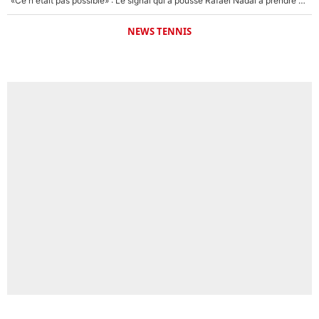
«Ce n'était pas possible» : Le signal qui a poussé Rafael Nadal à prendre sa retraite !
NEWS TENNIS