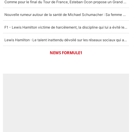
Comme pour le final du Tour de France, Esteban Ocon propose un Grand Prix de Formule 1 à Paris : «Autour de l’Arc de Triomphe, ce serait génial» !
Nouvelle rumeur autour de la santé de Michael Schumacher : Sa femme Corinna sort du silence
F1 - Lewis Hamilton victime de harcèlement, la discipline qui lui a évité le pire : «J'aurais probablement mal tourné»
Lewis Hamilton : Le talent inattendu dévoilé sur les réseaux sociaux qui a impressionné Kim Kardashian pendant leurs vacances en amoureux !
NEWS FORMULE1