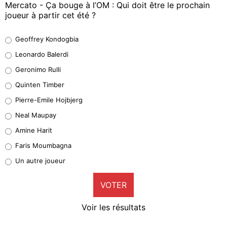
Mercato - Ça bouge à l’OM : Qui doit être le prochain
joueur à partir cet été ?
Geoffrey Kondogbia
Geoffrey Kondogbia
38%
Leonardo Balerdi
Leonardo Balerdi
Geronimo Rulli
32%
Quinten Timber
Geronimo Rulli
Pierre-Emile Hojbjerg
4%
Neal Maupay
Quinten Timber
Amine Harit
1%
Faris Moumbagna
Pierre-Emile Hojbjerg
Un autre joueur
9%
VOTER
Neal Maupay
4%
Voir les résultats
Amine Harit