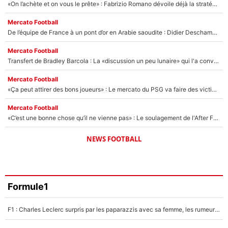
«On l’achète et on vous le prête» : Fabrizio Romano dévoile déjà la stratégie du PSG avec le transfert de Zion Suzuki !
Mercato Football
De l’équipe de France à un pont d’or en Arabie saoudite : Didier Deschamps a donné sa réponse !
Mercato Football
Transfert de Bradley Barcola : La «discussion un peu lunaire» qui l'a convaincu de quitter le PSG, son entourage est pointé du doigt
Mercato Football
«Ça peut attirer des bons joueurs» : Le mercato du PSG va faire des victimes dans l'effectif de Luis Enrique ?
Mercato Football
«C’est une bonne chose qu’il ne vienne pas» : Le soulagement de l'After Foot après le transfert avorté de Yan Diomandé au PSG
NEWS FOOTBALL
Formule1
F1 : Charles Leclerc surpris par les paparazzis avec sa femme, les rumeurs étaient vraies !