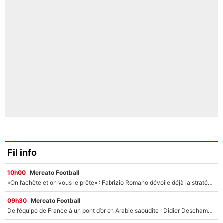
Fil info
10h00
Mercato Football
«On l’achète et on vous le prête» : Fabrizio Romano dévoile déjà la stratégie du PSG avec le transfert de Zion Suzuki !
09h30
Mercato Football
De l’équipe de France à un pont d’or en Arabie saoudite : Didier Deschamps a donné sa réponse !