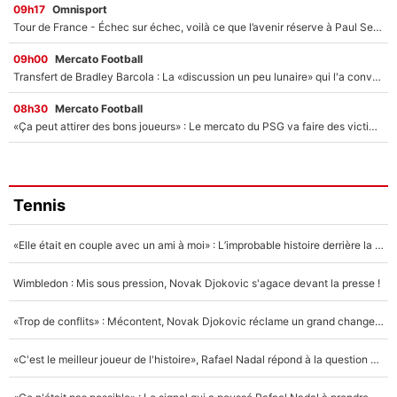
09h17
Omnisport
Tour de France - Échec sur échec, voilà ce que l’avenir réserve à Paul Seixas : «Tant qu’il y aura un Pogacar comme celui-là...»
09h00
Mercato Football
Transfert de Bradley Barcola : La «discussion un peu lunaire» qui l'a convaincu de quitter le PSG, son entourage est pointé du doigt
08h30
Mercato Football
«Ça peut attirer des bons joueurs» : Le mercato du PSG va faire des victimes dans l'effectif de Luis Enrique ?
Tennis
«Elle était en couple avec un ami à moi» : L’improbable histoire derrière la «seule relation longue» de Novak Djokovic
Wimbledon : Mis sous pression, Novak Djokovic s'agace devant la presse !
«Trop de conflits» : Mécontent, Novak Djokovic réclame un grand changement !
«C'est le meilleur joueur de l'histoire», Rafael Nadal répond à la question que tout le monde se pose !