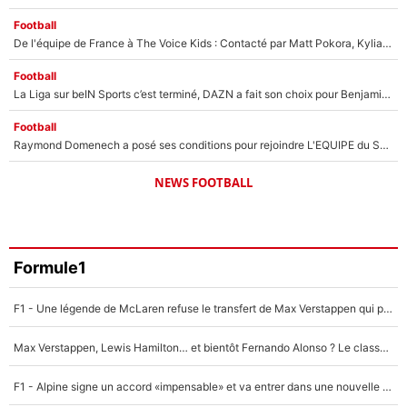
Football
De l'équipe de France à The Voice Kids : Contacté par Matt Pokora, Kylian Mbappé a accepté de jouer un rôle inédit sur TF1 !
Football
La Liga sur beIN Sports c’est terminé, DAZN a fait son choix pour Benjamin Da Silva et Omar Da Fonseca !
Football
Raymond Domenech a posé ses conditions pour rejoindre L'EQUIPE du Soir : Il refuse de faire l'émission avec un autre chroniqueur !
NEWS FOOTBALL
Formule1
F1 - Une légende de McLaren refuse le transfert de Max Verstappen qui pourrait «faire des vagues» et plomber l'ambiance dans l'équipe
Max Verstappen, Lewis Hamilton… et bientôt Fernando Alonso ? Le classement des pilotes les mieux payés en Formule 1 risque de changer !
F1 - Alpine signe un accord «impensable» et va entrer dans une nouvelle dimension : Grande nouvelle pour Pierre Gasly !