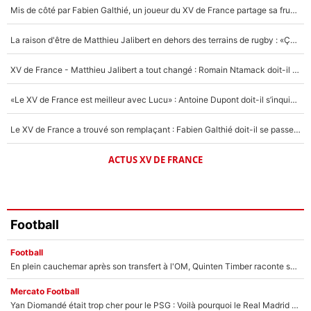
Mis de côté par Fabien Galthié, un joueur du XV de France partage sa frustration : «ils ne me l’ont pas dit tout de suite»
Un autre joueur
5%
La raison d'être de Matthieu Jalibert en dehors des terrains de rugby : «Ça m'atteint autant que si tu touches à un membre de ma famille»
1672 personnes ont participé aux votes.
XV de France - Matthieu Jalibert a tout changé : Romain Ntamack doit-il s’inquiéter pour sa place à un an de la Coupe du monde ?
«Le XV de France est meilleur avec Lucu» : Antoine Dupont doit-il s’inquiéter pour sa place ?
Le XV de France a trouvé son remplaçant : Fabien Galthié doit-il se passer d'Antoine Dupont ?
ACTUS XV DE FRANCE
Football
Football
En plein cauchemar après son transfert à l'OM, Quinten Timber raconte ses doutes après sa signature à Marseille
Mercato Football
Yan Diomandé était trop cher pour le PSG : Voilà pourquoi le Real Madrid a accepté de payer la somme record de 140M€ pour boucler son transfert !