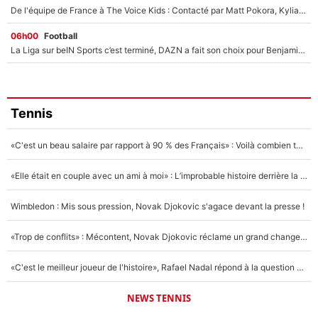
De l'équipe de France à The Voice Kids : Contacté par Matt Pokora, Kylian Mbappé a accepté de jouer un rôle inédit sur TF1 !
06h00
Football
La Liga sur beIN Sports c’est terminé, DAZN a fait son choix pour Benjamin Da Silva et Omar Da Fonseca !
Tennis
«C'est un beau salaire par rapport à 90 % des Français» : Voilà combien touchait Nelson Monfort sur France Télévisions avant de rejoindre CNews
«Elle était en couple avec un ami à moi» : L’improbable histoire derrière la «seule relation longue» de Novak Djokovic
Wimbledon : Mis sous pression, Novak Djokovic s'agace devant la presse !
«Trop de conflits» : Mécontent, Novak Djokovic réclame un grand changement !
«C'est le meilleur joueur de l'histoire», Rafael Nadal répond à la question que tout le monde se pose !
NEWS TENNIS