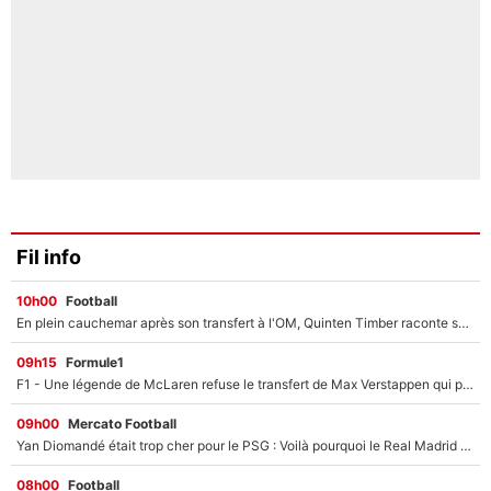
Fil info
10h00
Football
En plein cauchemar après son transfert à l'OM, Quinten Timber raconte ses doutes après sa signature à Marseille
09h15
Formule1
F1 - Une légende de McLaren refuse le transfert de Max Verstappen qui pourrait «faire des vagues» et plomber l'ambiance dans l'équipe
09h00
Mercato Football
Yan Diomandé était trop cher pour le PSG : Voilà pourquoi le Real Madrid a accepté de payer la somme record de 140M€ pour boucler son transfert !
08h00
Football