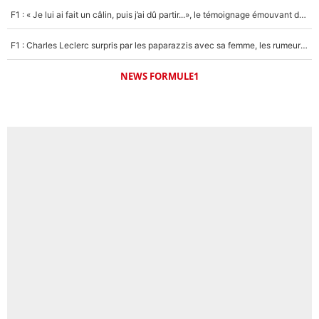
F1 : « Je lui ai fait un câlin, puis j’ai dû partir...», le témoignage émouvant de Max Verstappen sur sa fille
F1 : Charles Leclerc surpris par les paparazzis avec sa femme, les rumeurs étaient vraies !
NEWS FORMULE1