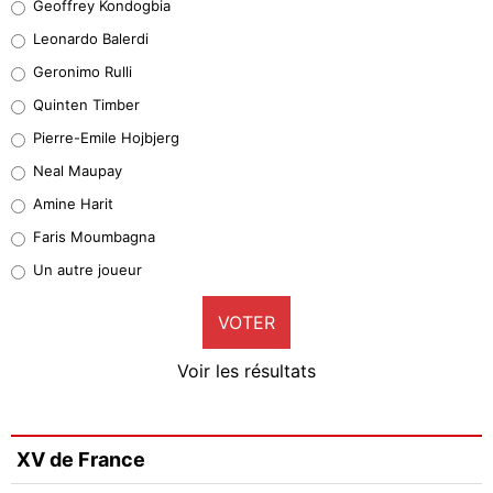
Geoffrey Kondogbia
38%
Leonardo Balerdi
Leonardo Balerdi
Geronimo Rulli
32%
Quinten Timber
Geronimo Rulli
Pierre-Emile Hojbjerg
5%
Neal Maupay
Quinten Timber
Amine Harit
1%
Faris Moumbagna
Pierre-Emile Hojbjerg
Un autre joueur
9%
VOTER
Neal Maupay
4%
Voir les résultats
Amine Harit
3%
Faris Moumbagna
XV de France
4%