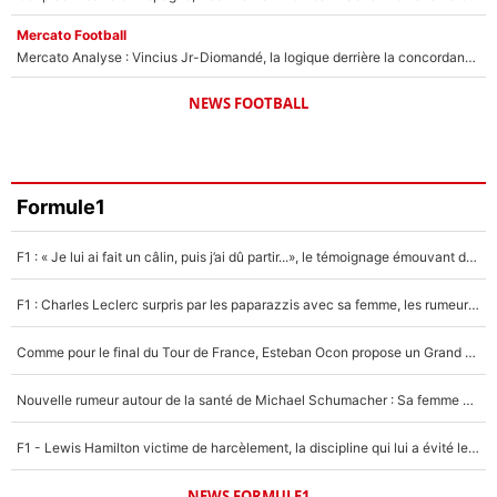
Mercato Football
Mercato Analyse : Vincius Jr-Diomandé, la logique derrière la concordance des temps
NEWS FOOTBALL
Formule1
F1 : « Je lui ai fait un câlin, puis j’ai dû partir...», le témoignage émouvant de Max Verstappen sur sa fille
F1 : Charles Leclerc surpris par les paparazzis avec sa femme, les rumeurs étaient vraies !
Comme pour le final du Tour de France, Esteban Ocon propose un Grand Prix de Formule 1 à Paris : «Autour de l’Arc de Triomphe, ce serait génial» !
Nouvelle rumeur autour de la santé de Michael Schumacher : Sa femme Corinna sort du silence
F1 - Lewis Hamilton victime de harcèlement, la discipline qui lui a évité le pire : «J'aurais probablement mal tourné»
NEWS FORMULE1