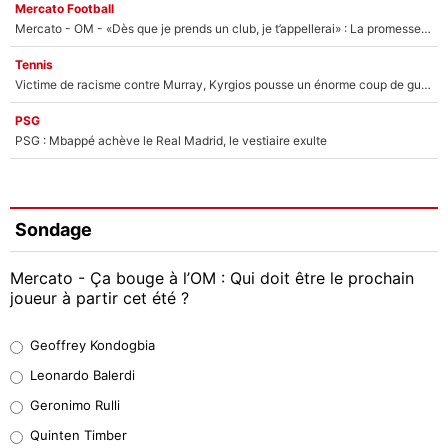
Mercato Football
Mercato - OM - «Dès que je prends un club, je t’appellerai» : La promesse de Marcelino au moment de claquer la porte
Tennis
Victime de racisme contre Murray, Kyrgios pousse un énorme coup de gueule !
PSG
PSG : Mbappé achève le Real Madrid, le vestiaire exulte
Sondage
Mercato - Ça bouge à l’OM : Qui doit être le prochain
joueur à partir cet été ?
Geoffrey Kondogbia
Geoffrey Kondogbia
38%
Leonardo Balerdi
Leonardo Balerdi
Geronimo Rulli
32%
Quinten Timber