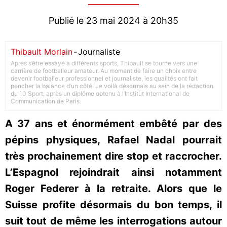
Publié le 23 mai 2024 à 20h35
Thibault Morlain
-
Journaliste
Après s’être essayé à différents sports, Thibault se tourne vers une
carrière de footballeur amateur. Au moment de faire un choix entre
devenir footballeur professionnel et journaliste, les qualités ont fait
pencher la balance d’un côté. Le voilà désormais au sein de la rédaction
du 10 Sport, après un diplôme obtenu à l’Institut International de
Communication de Paris.
A 37 ans et énormément embêté par des
pépins physiques, Rafael Nadal pourrait
très prochainement dire stop et raccrocher.
L’Espagnol rejoindrait ainsi notamment
Roger Federer à la retraite. Alors que le
Suisse profite désormais du bon temps, il
suit tout de même les interrogations autour