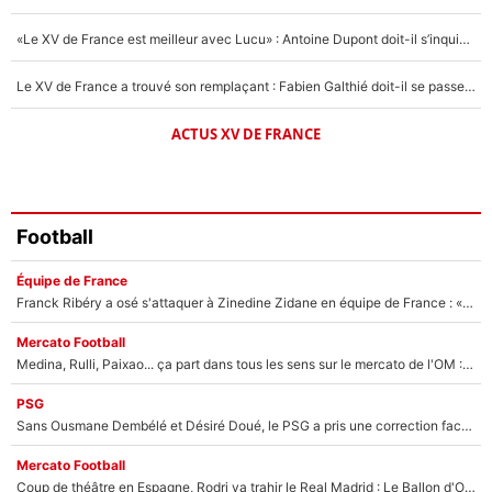
«Le XV de France est meilleur avec Lucu» : Antoine Dupont doit-il s’inquiéter pour sa place ?
Le XV de France a trouvé son remplaçant : Fabien Galthié doit-il se passer d'Antoine Dupont ?
ACTUS XV DE FRANCE
Football
Équipe de France
Franck Ribéry a osé s'attaquer à Zinedine Zidane en équipe de France : «Je n'aurais jamais fait ça»
Mercato Football
Medina, Rulli, Paixao... ça part dans tous les sens sur le mercato de l'OM : Frank McCourt va enfin récupérer l'argent qu'il attend ?
PSG
Sans Ousmane Dembélé et Désiré Doué, le PSG a pris une correction face à Majorque : Luis Enrique attend avec impatience des renforts !
Mercato Football
Coup de théâtre en Espagne, Rodri va trahir le Real Madrid : Le Ballon d'Or a choisi de signer au FC Barcelone !