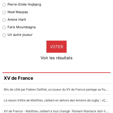
Geronimo Rulli
Pierre-Emile Hojbjerg
5%
Neal Maupay
Quinten Timber
Amine Harit
1%
Faris Moumbagna
Pierre-Emile Hojbjerg
Un autre joueur
9%
VOTER
Neal Maupay
4%
Voir les résultats
Amine Harit
3%
Faris Moumbagna
XV de France
5%
Mis de côté par Fabien Galthié, un joueur du XV de France partage sa frustration : «ils ne me l’ont pas dit tout de suite»
Un autre joueur
5%
La raison d'être de Matthieu Jalibert en dehors des terrains de rugby : «Ça m'atteint autant que si tu touches à un membre de ma famille»
1521 personnes ont participé aux votes.
XV de France - Matthieu Jalibert a tout changé : Romain Ntamack doit-il s’inquiéter pour sa place à un an de la Coupe du monde ?