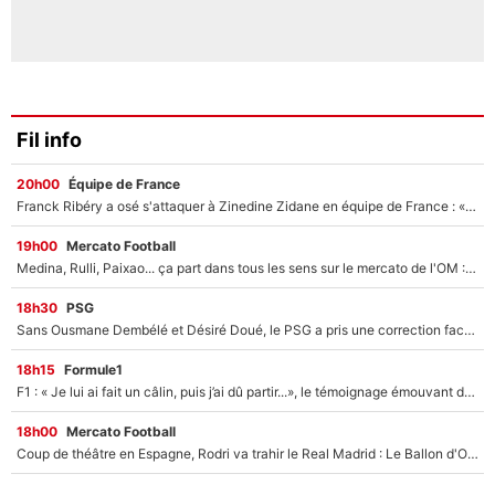
Fil info
20h00
Équipe de France
Franck Ribéry a osé s'attaquer à Zinedine Zidane en équipe de France : «Je n'aurais jamais fait ça»
19h00
Mercato Football
Medina, Rulli, Paixao... ça part dans tous les sens sur le mercato de l'OM : Frank McCourt va enfin récupérer l'argent qu'il attend ?
18h30
PSG
Sans Ousmane Dembélé et Désiré Doué, le PSG a pris une correction face à Majorque : Luis Enrique attend avec impatience des renforts !
18h15
Formule1
F1 : « Je lui ai fait un câlin, puis j’ai dû partir...», le témoignage émouvant de Max Verstappen sur sa fille
18h00
Mercato Football
Coup de théâtre en Espagne, Rodri va trahir le Real Madrid : Le Ballon d'Or a choisi de signer au FC Barcelone !