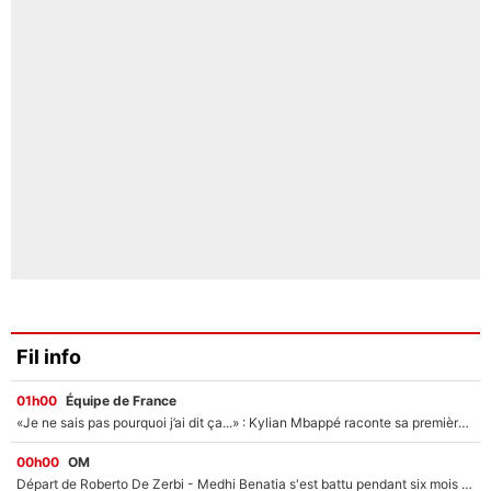
Fil info
01h00
Équipe de France
«Je ne sais pas pourquoi j’ai dit ça...» : Kylian Mbappé raconte sa première rencontre avec Zinédine Zidane (et c’est très drôle)
00h00
OM
Départ de Roberto De Zerbi - Medhi Benatia s'est battu pendant six mois pour le retenir à l'OM, le PSG a été le naufrage de trop : «Je pars avec toi»