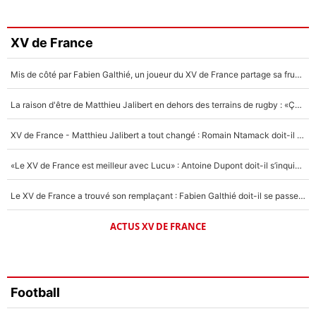
3%
Faris Moumbagna
XV de France
4%
Mis de côté par Fabien Galthié, un joueur du XV de France partage sa frustration : «ils ne me l’ont pas dit tout de suite»
Un autre joueur
5%
La raison d'être de Matthieu Jalibert en dehors des terrains de rugby : «Ça m'atteint autant que si tu touches à un membre de ma famille»
1619 personnes ont participé aux votes.
XV de France - Matthieu Jalibert a tout changé : Romain Ntamack doit-il s’inquiéter pour sa place à un an de la Coupe du monde ?
«Le XV de France est meilleur avec Lucu» : Antoine Dupont doit-il s’inquiéter pour sa place ?
Le XV de France a trouvé son remplaçant : Fabien Galthié doit-il se passer d'Antoine Dupont ?
ACTUS XV DE FRANCE
Football