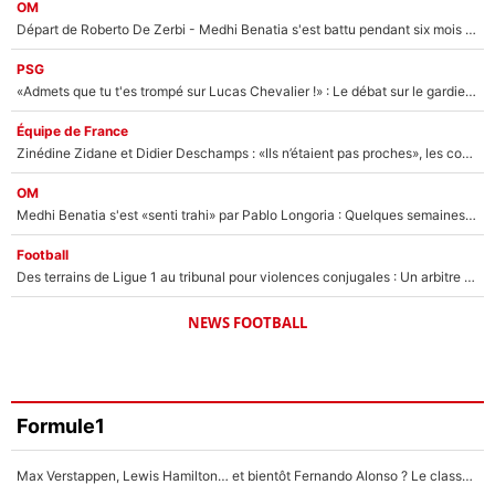
OM
Départ de Roberto De Zerbi - Medhi Benatia s'est battu pendant six mois pour le retenir à l'OM, le PSG a été le naufrage de trop : «Je pars avec toi»
PSG
«Admets que tu t'es trompé sur Lucas Chevalier !» : Le débat sur le gardien du PSG vire au clash à l'After Foot
Équipe de France
Zinédine Zidane et Didier Deschamps : «Ils n’étaient pas proches», les confidences d’un membre de l’équipe de France 1998 sur leur relation spéciale
OM
Medhi Benatia s'est «senti trahi» par Pablo Longoria : Quelques semaines après son départ, l'ancien directeur de football de l'OM règle ses comptes
Football
Des terrains de Ligue 1 au tribunal pour violences conjugales : Un arbitre français encourt une peine de 18 mois de prison !
NEWS FOOTBALL
Formule1
Max Verstappen, Lewis Hamilton… et bientôt Fernando Alonso ? Le classement des pilotes les mieux payés en Formule 1 risque de changer !