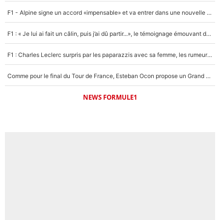
F1 - Alpine signe un accord «impensable» et va entrer dans une nouvelle dimension : Grande nouvelle pour Pierre Gasly !
F1 : « Je lui ai fait un câlin, puis j’ai dû partir...», le témoignage émouvant de Max Verstappen sur sa fille
F1 : Charles Leclerc surpris par les paparazzis avec sa femme, les rumeurs étaient vraies !
Comme pour le final du Tour de France, Esteban Ocon propose un Grand Prix de Formule 1 à Paris : «Autour de l’Arc de Triomphe, ce serait génial» !
NEWS FORMULE1