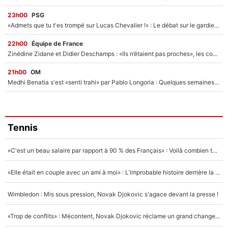
23h00
PSG
«Admets que tu t'es trompé sur Lucas Chevalier !» : Le débat sur le gardien du PSG vire au clash à l'After Foot
22h00
Équipe de France
Zinédine Zidane et Didier Deschamps : «Ils n’étaient pas proches», les confidences d’un membre de l’équipe de France 1998 sur leur relation spéciale
21h00
OM
Medhi Benatia s'est «senti trahi» par Pablo Longoria : Quelques semaines après son départ, l'ancien directeur de football de l'OM règle ses comptes
Tennis
«C'est un beau salaire par rapport à 90 % des Français» : Voilà combien touchait Nelson Monfort sur France Télévisions avant de rejoindre CNews
«Elle était en couple avec un ami à moi» : L’improbable histoire derrière la «seule relation longue» de Novak Djokovic
Wimbledon : Mis sous pression, Novak Djokovic s'agace devant la presse !
«Trop de conflits» : Mécontent, Novak Djokovic réclame un grand changement !