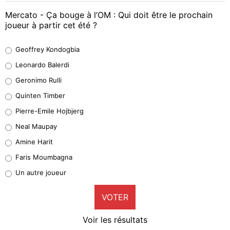
Mercato - Ça bouge à l’OM : Qui doit être le prochain
joueur à partir cet été ?
Geoffrey Kondogbia
Geoffrey Kondogbia
38%
Leonardo Balerdi
Leonardo Balerdi
Geronimo Rulli
32%
Quinten Timber
Geronimo Rulli
Pierre-Emile Hojbjerg
5%
Neal Maupay
Quinten Timber
Amine Harit
1%
Faris Moumbagna
Pierre-Emile Hojbjerg
Un autre joueur
9%
VOTER
Neal Maupay
4%
Voir les résultats
Amine Harit