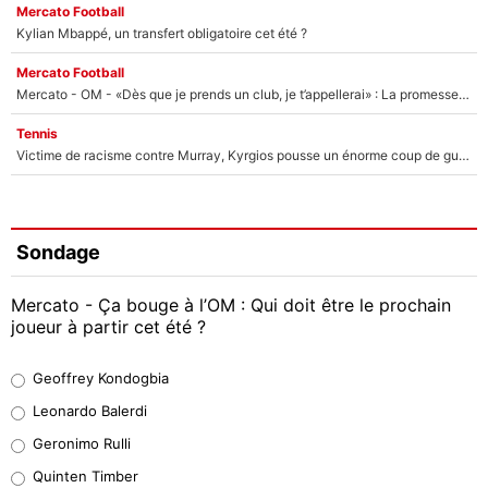
Mercato Football
Kylian Mbappé, un transfert obligatoire cet été ?
Mercato Football
Mercato - OM - «Dès que je prends un club, je t’appellerai» : La promesse de Marcelino au moment de claquer la porte
Tennis
Victime de racisme contre Murray, Kyrgios pousse un énorme coup de gueule !
Sondage
Mercato - Ça bouge à l’OM : Qui doit être le prochain
joueur à partir cet été ?
Geoffrey Kondogbia
Geoffrey Kondogbia
38%
Leonardo Balerdi
Leonardo Balerdi
Geronimo Rulli
32%
Quinten Timber