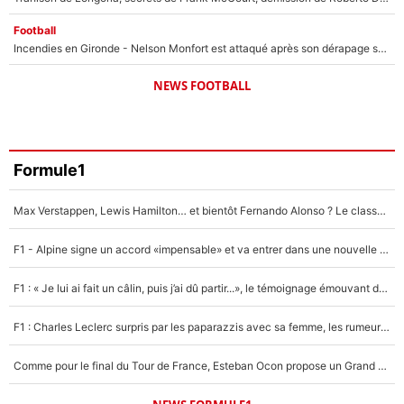
Football
Incendies en Gironde - Nelson Monfort est attaqué après son dérapage sur CNews : «Et lui, il prend combien pour parler dans un studio climatisé?»
NEWS FOOTBALL
Formule1
Max Verstappen, Lewis Hamilton… et bientôt Fernando Alonso ? Le classement des pilotes les mieux payés en Formule 1 risque de changer !
F1 - Alpine signe un accord «impensable» et va entrer dans une nouvelle dimension : Grande nouvelle pour Pierre Gasly !
F1 : « Je lui ai fait un câlin, puis j’ai dû partir...», le témoignage émouvant de Max Verstappen sur sa fille
F1 : Charles Leclerc surpris par les paparazzis avec sa femme, les rumeurs étaient vraies !
Comme pour le final du Tour de France, Esteban Ocon propose un Grand Prix de Formule 1 à Paris : «Autour de l’Arc de Triomphe, ce serait génial» !