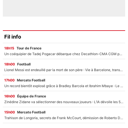
Fil info
18h15
Tour de France
Un coéquipier de Tadej Pogacar débarque chez Decathlon-CMA CGM pour épauler Paul Seixas : «Mes meilleures années sont à venir»
18h00
Football
Lionel Messi est endeuillé par la mort de son père : Vie à Barcelone, transfert au PSG... voilà comment Jorge Messi a joué un rôle essentiel dans sa carrière !
17h00
Mercato Football
Un record bientôt explosé grâce à Bradley Barcola et Ibrahim Mbaye : Le PSG sur le point de réaliser un mercato historique ?
16h00
Équipe de France
Zinédine Zidane va sélectionner des nouveaux joueurs : L’IA dévoile les 5 cracks qui pourraient rapidement le rejoindre en équipe de France !
15h00
Mercato Football
Trahison de Longoria, secrets de Frank McCourt, démission de Roberto De Zerbi : Medhi Benatia se lâche sur son départ de l'OM et fait d'importantes révélations