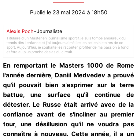
Publié le 23 mai 2024 à 18h50
Alexis Poch
-
Journaliste
Titulaire d'un Master en journalisme sportif, je suis tombé amoureux du
tennis dès l'enfance et j'ai toujours aimé lire les belles histoires de ce
sport. Aujourd'hui, je souhaite les raconter, profiter de ma passion à fond
et être au plus proche des as du circuit.
En remportant le Masters 1000 de Rome
l'année dernière, Daniil Medvedev a prouvé
qu'il pouvait bien s'exprimer sur la terre
battue, une surface qu'il continue de
détester. Le Russe était arrivé avec de la
confiance avant de s'incliner au premier
tour, une désillusion qu'il ne voudra pas
connaître à nouveau. Cette année, il a un