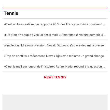
Tennis
«C'est un beau salaire par rapport à 90 % des Français» : Voilà combien touchait Nelson Monfort sur France Télévisions avant de rejoindre CNews
«Elle était en couple avec un ami à moi» : L’improbable histoire derrière la «seule relation longue» de Novak Djokovic
Wimbledon : Mis sous pression, Novak Djokovic s'agace devant la presse !
«Trop de conflits» : Mécontent, Novak Djokovic réclame un grand changement !
«C'est le meilleur joueur de l'histoire», Rafael Nadal répond à la question que tout le monde se pose !
NEWS TENNIS