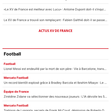
«Le XV de France est meilleur avec Lucu» : Antoine Dupont doit-il s’inquiéter pour sa place ?
Le XV de France a trouvé son remplaçant : Fabien Galthié doit-il se passer d'Antoine Dupont ?
ACTUS XV DE FRANCE
Football
Football
Lionel Messi est endeuillé par la mort de son père : Vie à Barcelone, transfert au PSG... voilà comment Jorge Messi a joué un rôle essentiel dans sa carrière !
Mercato Football
Un record bientôt explosé grâce à Bradley Barcola et Ibrahim Mbaye : Le PSG sur le point de réaliser un mercato historique ?
Équipe de France
Zinédine Zidane va sélectionner des nouveaux joueurs : L’IA dévoile les 5 cracks qui pourraient rapidement le rejoindre en équipe de France !
Mercato Football
Trahison de Longoria, secrets de Frank McCourt, démission de Roberto De Zerbi : Medhi Benatia se lâche sur son départ de l'OM et fait d'importantes révélations