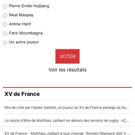
Geronimo Rulli
Pierre-Emile Hojbjerg
5%
Neal Maupay
Quinten Timber
Amine Harit
1%
Faris Moumbagna
Pierre-Emile Hojbjerg
Un autre joueur
9%
VOTER
Neal Maupay
4%
Voir les résultats
Amine Harit
3%
Faris Moumbagna
XV de France
4%
Mis de côté par Fabien Galthié, un joueur du XV de France partage sa frustration : «ils ne me l’ont pas dit tout de suite»
Un autre joueur
5%
La raison d'être de Matthieu Jalibert en dehors des terrains de rugby : «Ça m'atteint autant que si tu touches à un membre de ma famille»
1650 personnes ont participé aux votes.
XV de France - Matthieu Jalibert a tout changé : Romain Ntamack doit-il s’inquiéter pour sa place à un an de la Coupe du monde ?