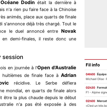
Océane Dodin
.
était la dernière à
s n'a rien pu faire face à la Chinoise
rès animés, place aux quarts de finale
 s'annonce déjà très chargé. Tout le
Novak
nce le duel annoncé entre
en demi-finales, il reste donc une
y session
Fil info
Open d'Australie
is en journée à l'
04h00
Équipe
Adrian
 huitièmes de finale face à
ovic
récidive. Le Serbe défiera
02h30
Formul
me mondial, en quarts de finale alors
t être la plus chaude depuis le début
02h00
Mercat
Australie n'a pas été exposée à des