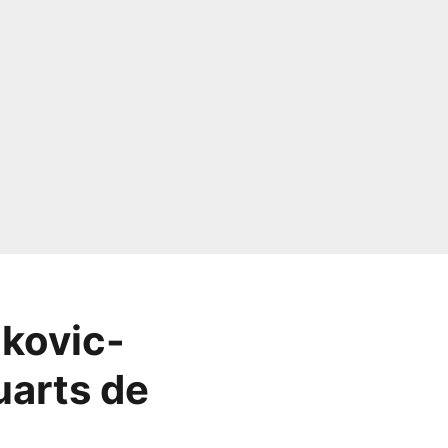
okovic-
uarts de