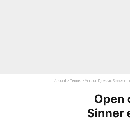
Accueil
Tennis
Vers un Djokovic-Sinner en 
Open d
Sinner 