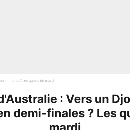
demi-finales ? Les quarts de mardi
'Australie : Vers un Dj
en demi-finales ? Les q
mardi