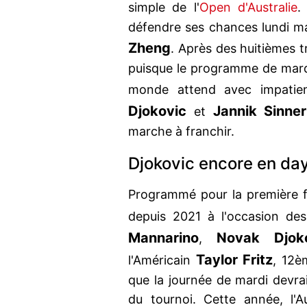
simple de l'
Open d'Australie
défendre ses chances lundi mai
Zheng
. Après des huitièmes t
puisque le programme de mardi
monde attend avec impatie
Djokovic
Jannik Sinner
et
marche à franchir.
Djokovic encore en da
Programmé pour la première fo
depuis 2021 à l'occasion des
Mannarino
Novak Djok
,
Taylor Fritz
l'Américain
, 12è
que la journée de mardi devrai
du tournoi. Cette année, l'