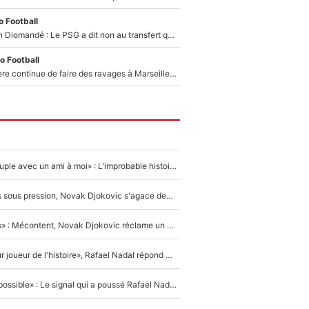
 Football
140M€ pour Yan Diomandé : Le PSG a dit non au transfert qui bat tous les records sur le mercato
o Football
La crise financière continue de faire des ravages à Marseille : L’OM a placé 12 joueurs sur le marché des transferts… et ça pourrait lui rapporter près de 100M€ !
«Elle était en couple avec un ami à moi» : L’improbable histoire derrière la «seule relation longue» de Novak Djokovic
Wimbledon : Mis sous pression, Novak Djokovic s'agace devant la presse !
«Trop de conflits» : Mécontent, Novak Djokovic réclame un grand changement !
«C'est le meilleur joueur de l'histoire», Rafael Nadal répond à la question que tout le monde se pose !
«Ce n'était pas possible» : Le signal qui a poussé Rafael Nadal à prendre sa retraite !