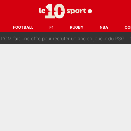
ès annonce un premier problème pour Zinedine Zidane en éq
 «impensable» et va entrer dans une nouvelle dimension : Gra
FOOTBALL
F1
RUGBY
NBA
CO
L'OM fait une offre pour recruter un ancien joueur du PSG... et
Le PSG a dit non au transfert qui bat tous les records sur 
e des ravages à Marseille : L’OM a placé 12 joueurs sur le marché des transferts… 