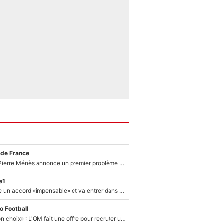
 de France
Michael Olise : Pierre Ménès annonce un premier problème pour Zinedine Zidane en équipe de France
e1
F1 - Alpine signe un accord «impensable» et va entrer dans une nouvelle dimension : Grande nouvelle pour Pierre Gasly !
o Football
«C’est un très bon choix» : L'OM fait une offre pour recruter un ancien joueur du PSG... et c'est validé dans l'After Foot !