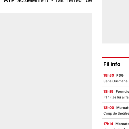
ATP
l'
actuellement - fait l'erreur de
Fil info
18h30
PSG
18h15
Formul
18h00
Mercato
17h14
Mercato