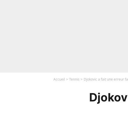
Accueil
Tennis
Djokovic a fait une erreur fat
Djokovi