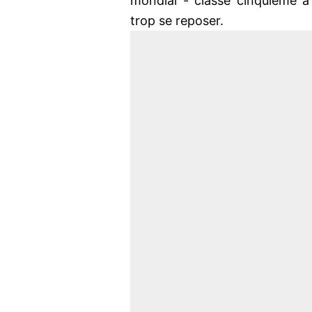
mondial - classé cinquième à 
trop se reposer.