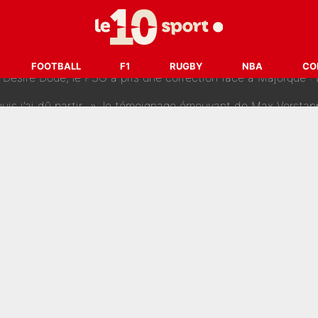
 Doué, le PSG a pris une correction face à Majorque : Luis Enrique a
FOOTBALL
F1
RUGBY
NBA
CO
, puis j’ai dû partir...», le témoignage émouvant de Max Verstapp
 Rodri va trahir le Real Madrid : Le Ballon d'Or a choisi de 
r-Diomandé, la logique derrière la concordance des temps
 au PSG, Ferran Torres a enfin pris sa décision : La course co