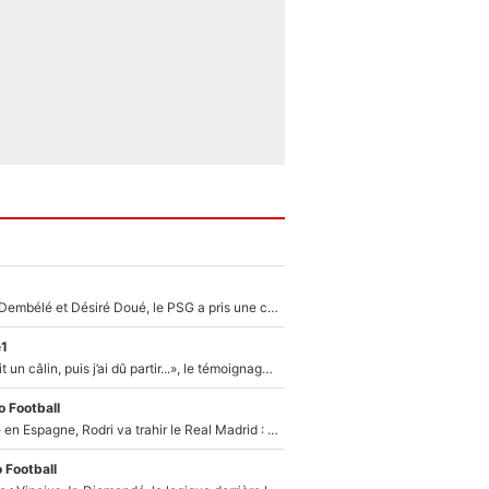
Sans Ousmane Dembélé et Désiré Doué, le PSG a pris une correction face à Majorque : Luis Enrique attend avec impatience des renforts !
e1
F1 : « Je lui ai fait un câlin, puis j’ai dû partir...», le témoignage émouvant de Max Verstappen sur sa fille
 Football
Coup de théâtre en Espagne, Rodri va trahir le Real Madrid : Le Ballon d'Or a choisi de signer au FC Barcelone !
 Football