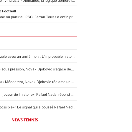
Mercato Analyse : Vincius Jr-Diomandé, la logique derrière la concordance des temps
 Football
Rester à Barcelone ou partir au PSG, Ferran Torres a enfin pris sa décision : La course contre la montre est lancée !
«Elle était en couple avec un ami à moi» : L’improbable histoire derrière la «seule relation longue» de Novak Djokovic
Wimbledon : Mis sous pression, Novak Djokovic s'agace devant la presse !
«Trop de conflits» : Mécontent, Novak Djokovic réclame un grand changement !
«C'est le meilleur joueur de l'histoire», Rafael Nadal répond à la question que tout le monde se pose !
«Ce n'était pas possible» : Le signal qui a poussé Rafael Nadal à prendre sa retraite !
NEWS TENNIS