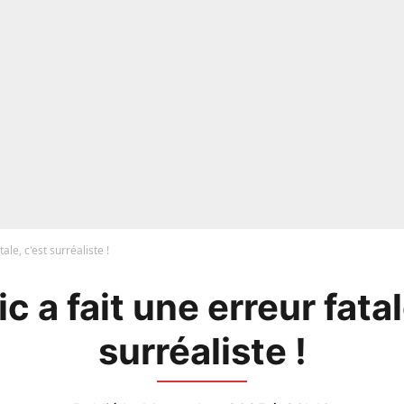
ale, c'est surréaliste !
c a fait une erreur fatal
surréaliste !