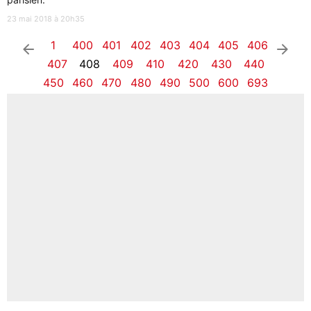
23 mai 2018 à 20h35
1
400
401
402
403
404
405
406
arrow_left
arrow_right
407
408
409
410
420
430
440
450
460
470
480
490
500
600
693