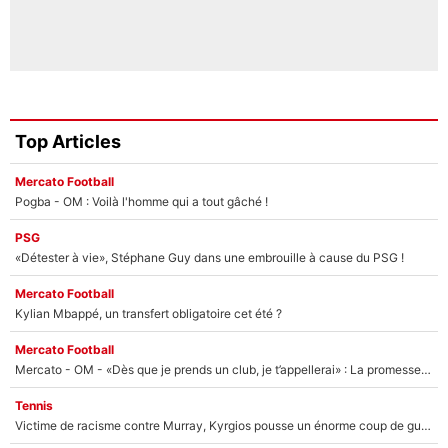
Top Articles
Mercato Football
Pogba - OM : Voilà l'homme qui a tout gâché !
PSG
«Détester à vie», Stéphane Guy dans une embrouille à cause du PSG !
Mercato Football
Kylian Mbappé, un transfert obligatoire cet été ?
Mercato Football
Mercato - OM - «Dès que je prends un club, je t’appellerai» : La promesse de Marcelino au moment de claquer la porte
Tennis
Victime de racisme contre Murray, Kyrgios pousse un énorme coup de gueule !