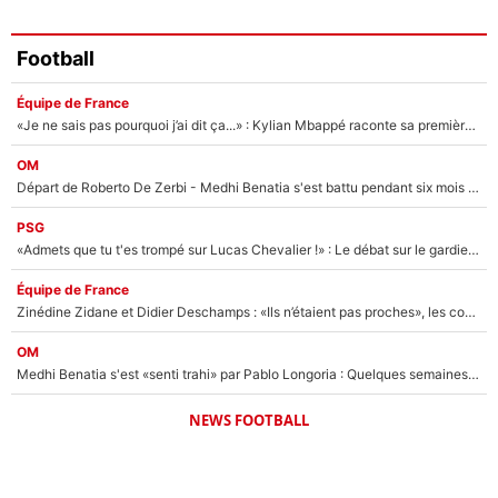
Football
Équipe de France
«Je ne sais pas pourquoi j’ai dit ça...» : Kylian Mbappé raconte sa première rencontre avec Zinédine Zidane (et c’est très drôle)
OM
Départ de Roberto De Zerbi - Medhi Benatia s'est battu pendant six mois pour le retenir à l'OM, le PSG a été le naufrage de trop : «Je pars avec toi»
PSG
«Admets que tu t'es trompé sur Lucas Chevalier !» : Le débat sur le gardien du PSG vire au clash à l'After Foot
Équipe de France
Zinédine Zidane et Didier Deschamps : «Ils n’étaient pas proches», les confidences d’un membre de l’équipe de France 1998 sur leur relation spéciale
OM
Medhi Benatia s'est «senti trahi» par Pablo Longoria : Quelques semaines après son départ, l'ancien directeur de football de l'OM règle ses comptes
NEWS FOOTBALL