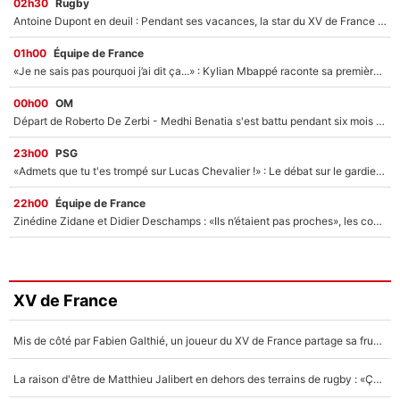
02h30
Rugby
Antoine Dupont en deuil : Pendant ses vacances, la star du XV de France a perdu sa grand-mère
01h00
Équipe de France
«Je ne sais pas pourquoi j’ai dit ça...» : Kylian Mbappé raconte sa première rencontre avec Zinédine Zidane (et c’est très drôle)
00h00
OM
Départ de Roberto De Zerbi - Medhi Benatia s'est battu pendant six mois pour le retenir à l'OM, le PSG a été le naufrage de trop : «Je pars avec toi»
23h00
PSG
«Admets que tu t'es trompé sur Lucas Chevalier !» : Le débat sur le gardien du PSG vire au clash à l'After Foot
22h00
Équipe de France
Zinédine Zidane et Didier Deschamps : «Ils n’étaient pas proches», les confidences d’un membre de l’équipe de France 1998 sur leur relation spéciale
XV de France
Mis de côté par Fabien Galthié, un joueur du XV de France partage sa frustration : «ils ne me l’ont pas dit tout de suite»
La raison d'être de Matthieu Jalibert en dehors des terrains de rugby : «Ça m'atteint autant que si tu touches à un membre de ma famille»