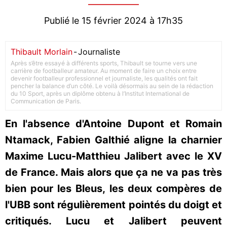
Publié le 15 février 2024 à 17h35
Thibault Morlain
-
Journaliste
Après s’être essayé à différents sports, Thibault se tourne vers une
carrière de footballeur amateur. Au moment de faire un choix entre
devenir footballeur professionnel et journaliste, les qualités ont fait
pencher la balance d’un côté. Le voilà désormais au sein de la rédaction
du 10 Sport, après un diplôme obtenu à l’Institut International de
Communication de Paris.
En l'absence d'Antoine Dupont et Romain
Ntamack, Fabien Galthié aligne la charnier
Maxime Lucu-Matthieu Jalibert avec le XV
de France. Mais alors que ça ne va pas très
bien pour les Bleus, les deux compères de
l'UBB sont régulièrement pointés du doigt et
critiqués. Lucu et Jalibert peuvent