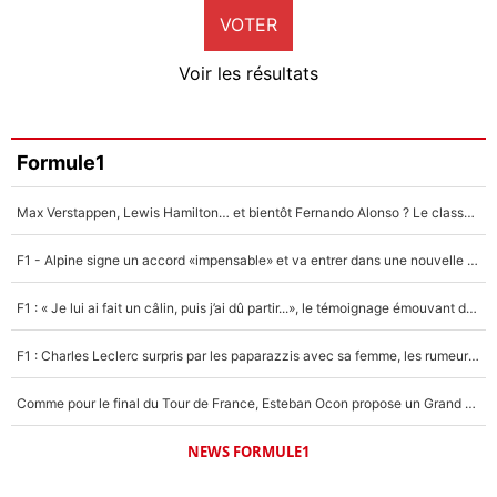
VOTER
Neal Maupay
4%
Voir les résultats
Amine Harit
3%
Faris Moumbagna
Formule1
4%
Max Verstappen, Lewis Hamilton… et bientôt Fernando Alonso ? Le classement des pilotes les mieux payés en Formule 1 risque de changer !
Un autre joueur
5%
F1 - Alpine signe un accord «impensable» et va entrer dans une nouvelle dimension : Grande nouvelle pour Pierre Gasly !
1620 personnes ont participé aux votes.
F1 : « Je lui ai fait un câlin, puis j’ai dû partir...», le témoignage émouvant de Max Verstappen sur sa fille
F1 : Charles Leclerc surpris par les paparazzis avec sa femme, les rumeurs étaient vraies !
Comme pour le final du Tour de France, Esteban Ocon propose un Grand Prix de Formule 1 à Paris : «Autour de l’Arc de Triomphe, ce serait génial» !
NEWS FORMULE1