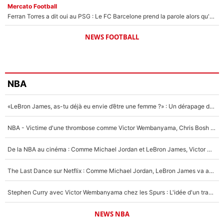
Mercato Football
Ferran Torres a dit oui au PSG : Le FC Barcelone prend la parole alors qu'un transfert de l'attaquant espagnol prend forme
NEWS FOOTBALL
NBA
«LeBron James, as-tu déjà eu envie d’être une femme ?» : Un dérapage de Donald Trump sur la superstar de la NBA refait surface
NBA - Victime d'une thrombose comme Victor Wembanyama, Chris Bosh prévient le Français des risques sur sa santé : «J’ai failli mourir sur le coup et j’ai été ramené à la vie»
De la NBA au cinéma : Comme Michael Jordan et LeBron James, Victor Wembanyama rêve d'une carrière d'acteur !
The Last Dance sur Netflix : Comme Michael Jordan, LeBron James va avoir le droit à sa série !
Stephen Curry avec Victor Wembanyama chez les Spurs : L'idée d'un trade historique est lancée en NBA !
NEWS NBA