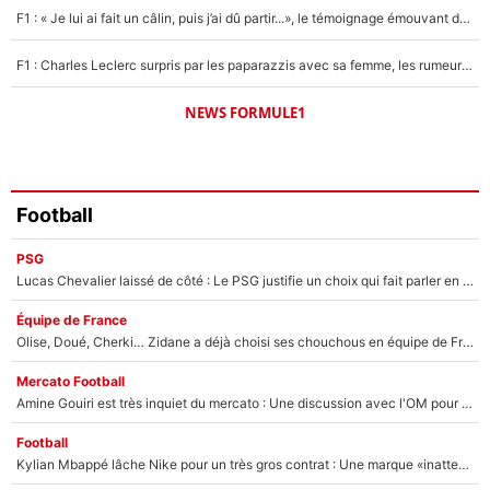
F1 : « Je lui ai fait un câlin, puis j’ai dû partir...», le témoignage émouvant de Max Verstappen sur sa fille
F1 : Charles Leclerc surpris par les paparazzis avec sa femme, les rumeurs étaient vraies !
NEWS FORMULE1
Football
PSG
Lucas Chevalier laissé de côté : Le PSG justifie un choix qui fait parler en plein mercato
Équipe de France
Olise, Doué, Cherki… Zidane a déjà choisi ses chouchous en équipe de France ? L’IA annonce des surprises sans Kylian Mbappé !
Mercato Football
Amine Gouiri est très inquiet du mercato : Une discussion avec l'OM pour acter son transfert !
Football
Kylian Mbappé lâche Nike pour un très gros contrat : Une marque «inattendue» va frapper très fort