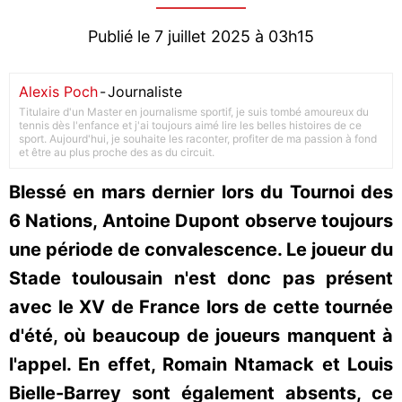
Publié le 7 juillet 2025 à 03h15
Alexis Poch
-
Journaliste
Titulaire d'un Master en journalisme sportif, je suis tombé amoureux du
tennis dès l'enfance et j'ai toujours aimé lire les belles histoires de ce
sport. Aujourd'hui, je souhaite les raconter, profiter de ma passion à fond
et être au plus proche des as du circuit.
Blessé en mars dernier lors du Tournoi des
6 Nations, Antoine Dupont observe toujours
une période de convalescence. Le joueur du
Stade toulousain n'est donc pas présent
avec le XV de France lors de cette tournée
d'été, où beaucoup de joueurs manquent à
l'appel. En effet, Romain Ntamack et Louis
Bielle-Barrey sont également absents, ce