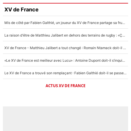
XV de France
Mis de côté par Fabien Galthié, un joueur du XV de France partage sa frustration : «ils ne me l’ont pas dit tout de suite»
La raison d'être de Matthieu Jalibert en dehors des terrains de rugby : «Ça m'atteint autant que si tu touches à un membre de ma famille»
XV de France - Matthieu Jalibert a tout changé : Romain Ntamack doit-il s’inquiéter pour sa place à un an de la Coupe du monde ?
«Le XV de France est meilleur avec Lucu» : Antoine Dupont doit-il s’inquiéter pour sa place ?
Le XV de France a trouvé son remplaçant : Fabien Galthié doit-il se passer d'Antoine Dupont ?
ACTUS XV DE FRANCE