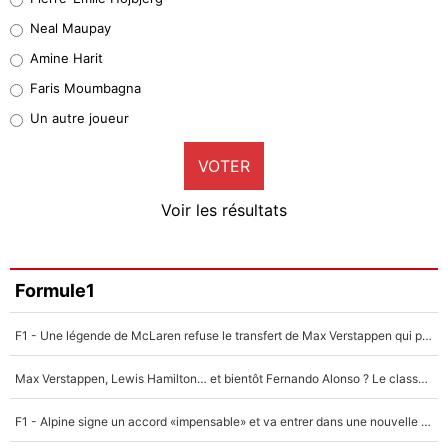
5%
Neal Maupay
Quinten Timber
Amine Harit
1%
Faris Moumbagna
Pierre-Emile Hojbjerg
Un autre joueur
8%
VOTER
Neal Maupay
4%
Voir les résultats
Amine Harit
3%
Faris Moumbagna
Formule1
4%
F1 - Une légende de McLaren refuse le transfert de Max Verstappen qui pourrait «faire des vagues» et plomber l'ambiance dans l'équipe
Un autre joueur
5%
Max Verstappen, Lewis Hamilton… et bientôt Fernando Alonso ? Le classement des pilotes les mieux payés en Formule 1 risque de changer !
1684 personnes ont participé aux votes.
F1 - Alpine signe un accord «impensable» et va entrer dans une nouvelle dimension : Grande nouvelle pour Pierre Gasly !