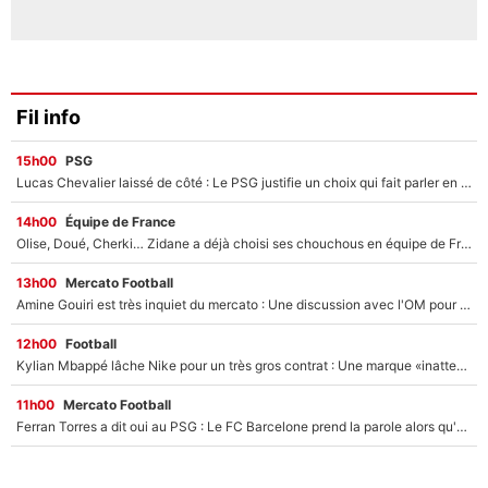
Fil info
15h00
PSG
Lucas Chevalier laissé de côté : Le PSG justifie un choix qui fait parler en plein mercato
14h00
Équipe de France
Olise, Doué, Cherki… Zidane a déjà choisi ses chouchous en équipe de France ? L’IA annonce des surprises sans Kylian Mbappé !
13h00
Mercato Football
Amine Gouiri est très inquiet du mercato : Une discussion avec l'OM pour acter son transfert !
12h00
Football
Kylian Mbappé lâche Nike pour un très gros contrat : Une marque «inattendue» va frapper très fort
11h00
Mercato Football
Ferran Torres a dit oui au PSG : Le FC Barcelone prend la parole alors qu'un transfert de l'attaquant espagnol prend forme