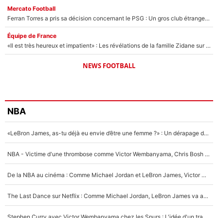
Mercato Football
Ferran Torres a pris sa décision concernant le PSG : Un gros club étranger prêt à relancer le feuilleton pour la signature du champion du monde 2026 !
Équipe de France
«Il est très heureux et impatient» : Les révélations de la famille Zidane sur sa prise de pouvoir en équipe de France !
NEWS FOOTBALL
NBA
«LeBron James, as-tu déjà eu envie d’être une femme ?» : Un dérapage de Donald Trump sur la superstar de la NBA refait surface
NBA - Victime d'une thrombose comme Victor Wembanyama, Chris Bosh prévient le Français des risques sur sa santé : «J’ai failli mourir sur le coup et j’ai été ramené à la vie»
De la NBA au cinéma : Comme Michael Jordan et LeBron James, Victor Wembanyama rêve d'une carrière d'acteur !
The Last Dance sur Netflix : Comme Michael Jordan, LeBron James va avoir le droit à sa série !
Stephen Curry avec Victor Wembanyama chez les Spurs : L'idée d'un trade historique est lancée en NBA !