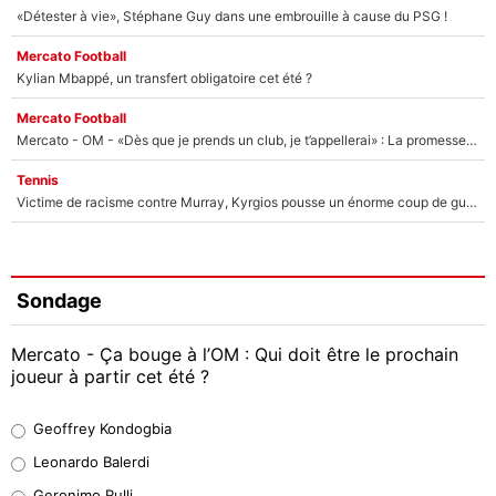
«Détester à vie», Stéphane Guy dans une embrouille à cause du PSG !
Mercato Football
Kylian Mbappé, un transfert obligatoire cet été ?
Mercato Football
Mercato - OM - «Dès que je prends un club, je t’appellerai» : La promesse de Marcelino au moment de claquer la porte
Tennis
Victime de racisme contre Murray, Kyrgios pousse un énorme coup de gueule !
Sondage
Mercato - Ça bouge à l’OM : Qui doit être le prochain
joueur à partir cet été ?
Geoffrey Kondogbia
Geoffrey Kondogbia
38%
Leonardo Balerdi
Leonardo Balerdi
Geronimo Rulli