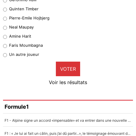
32%
Quinten Timber
Geronimo Rulli
Pierre-Emile Hojbjerg
5%
Neal Maupay
Quinten Timber
Amine Harit
1%
Faris Moumbagna
Pierre-Emile Hojbjerg
Un autre joueur
9%
VOTER
Neal Maupay
4%
Voir les résultats
Amine Harit
3%
Faris Moumbagna
Formule1
4%
F1 - Alpine signe un accord «impensable» et va entrer dans une nouvelle dimension : Grande nouvelle pour Pierre Gasly !
Un autre joueur
5%
F1 : « Je lui ai fait un câlin, puis j’ai dû partir...», le témoignage émouvant de Max Verstappen sur sa fille