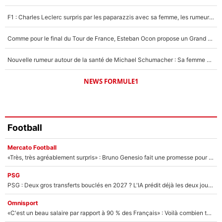
1579 personnes ont participé aux votes.
F1 : Charles Leclerc surpris par les paparazzis avec sa femme, les rumeurs étaient vraies !
Comme pour le final du Tour de France, Esteban Ocon propose un Grand Prix de Formule 1 à Paris : «Autour de l’Arc de Triomphe, ce serait génial» !
Nouvelle rumeur autour de la santé de Michael Schumacher : Sa femme Corinna sort du silence
NEWS FORMULE1
Football
Mercato Football
«Très, très agréablement surpris» : Bruno Genesio fait une promesse pour la suite du mercato de l’OM et rassure les supporters
PSG
PSG : Deux gros transferts bouclés en 2027 ? L'IA prédit déjà les deux joueurs qui pourraient rejoindre Luis Enrique !
Omnisport
«C'est un beau salaire par rapport à 90 % des Français» : Voilà combien touchait Nelson Monfort sur France Télévisions avant de rejoindre CNews