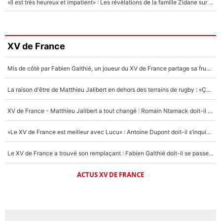
«Il est très heureux et impatient» : Les révélations de la famille Zidane sur sa prise de pouvoir en équipe de France !
XV de France
Mis de côté par Fabien Galthié, un joueur du XV de France partage sa frustration : «ils ne me l’ont pas dit tout de suite»
La raison d'être de Matthieu Jalibert en dehors des terrains de rugby : «Ça m'atteint autant que si tu touches à un membre de ma famille»
XV de France - Matthieu Jalibert a tout changé : Romain Ntamack doit-il s’inquiéter pour sa place à un an de la Coupe du monde ?
«Le XV de France est meilleur avec Lucu» : Antoine Dupont doit-il s’inquiéter pour sa place ?
Le XV de France a trouvé son remplaçant : Fabien Galthié doit-il se passer d'Antoine Dupont ?
ACTUS XV DE FRANCE