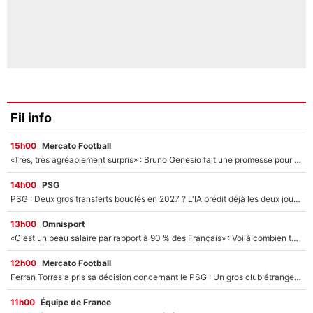
Fil info
15h00
Mercato Football
«Très, très agréablement surpris» : Bruno Genesio fait une promesse pour la suite du mercato de l’OM et rassure les supporters
14h00
PSG
PSG : Deux gros transferts bouclés en 2027 ? L'IA prédit déjà les deux joueurs qui pourraient rejoindre Luis Enrique !
13h00
Omnisport
«C'est un beau salaire par rapport à 90 % des Français» : Voilà combien touchait Nelson Monfort sur France Télévisions avant de rejoindre CNews
12h00
Mercato Football
Ferran Torres a pris sa décision concernant le PSG : Un gros club étranger prêt à relancer le feuilleton pour la signature du champion du monde 2026 !
11h00
Équipe de France