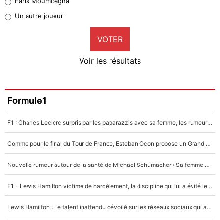
Faris Moumbagna
Pierre-Emile Hojbjerg
Un autre joueur
9%
VOTER
Neal Maupay
4%
Voir les résultats
Amine Harit
3%
Faris Moumbagna
Formule1
4%
F1 : Charles Leclerc surpris par les paparazzis avec sa femme, les rumeurs étaient vraies !
Un autre joueur
5%
Comme pour le final du Tour de France, Esteban Ocon propose un Grand Prix de Formule 1 à Paris : «Autour de l’Arc de Triomphe, ce serait génial» !
1459 personnes ont participé aux votes.
Nouvelle rumeur autour de la santé de Michael Schumacher : Sa femme Corinna sort du silence
F1 - Lewis Hamilton victime de harcèlement, la discipline qui lui a évité le pire : «J'aurais probablement mal tourné»
Lewis Hamilton : Le talent inattendu dévoilé sur les réseaux sociaux qui a impressionné Kim Kardashian pendant leurs vacances en amoureux !