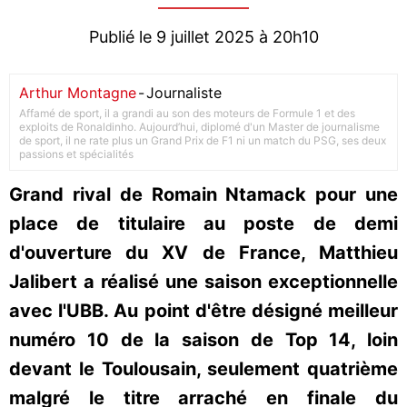
Publié le 9 juillet 2025 à 20h10
Arthur Montagne
-
Journaliste
Affamé de sport, il a grandi au son des moteurs de Formule 1 et des
exploits de Ronaldinho. Aujourd’hui, diplomé d'un Master de journalisme
de sport, il ne rate plus un Grand Prix de F1 ni un match du PSG, ses deux
passions et spécialités
Grand rival de Romain Ntamack pour une
place de titulaire au poste de demi
d'ouverture du XV de France, Matthieu
Jalibert a réalisé une saison exceptionnelle
avec l'UBB. Au point d'être désigné meilleur
numéro 10 de la saison de Top 14, loin
devant le Toulousain, seulement quatrième
malgré le titre arraché en finale du