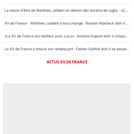
La raison d'être de Matthieu Jalibert en dehors des terrains de rugby : «Ça m'atteint autant que si tu touches à un membre de ma famille»
XV de France - Matthieu Jalibert a tout changé : Romain Ntamack doit-il s’inquiéter pour sa place à un an de la Coupe du monde ?
«Le XV de France est meilleur avec Lucu» : Antoine Dupont doit-il s’inquiéter pour sa place ?
Le XV de France a trouvé son remplaçant : Fabien Galthié doit-il se passer d'Antoine Dupont ?
ACTUS XV DE FRANCE