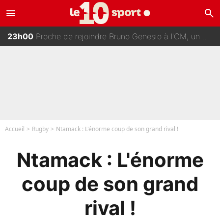
menu
search
00h00
Johan Micoud en conflit avec un autre chroniqueur de L’EQUIPE du Soir : «Pendant un moment, je ne les ai pas remis ensemble dans l'émission»
23h00
Proche de rejoindre Bruno Genesio à l'OM, un ancien international français va finalement débarquer... sur RMC !
22h15
Une signature très importante se prépare chez Decathlon-CMA CGM pour aider Paul Seixas à gagner le Tour de France 2027
22h00
«Il y a probablement besoin de changer des choses» : Les premiers changements de Zinedine Zidane en équipe de France sont révélés ?
Accueil
Rugby
Ntamack : L'énorme coup de son grand rival !
Ntamack : L'énorme
coup de son grand
rival !