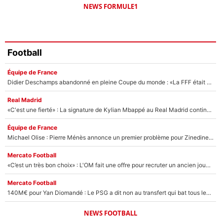
NEWS FORMULE1
Football
Équipe de France
Didier Deschamps abandonné en pleine Coupe du monde : «La FFF était déjà passée à Zinedine Zidane»
Real Madrid
«C'est une fierté» : La signature de Kylian Mbappé au Real Madrid continue de régaler l'Espagne
Équipe de France
Michael Olise : Pierre Ménès annonce un premier problème pour Zinedine Zidane en équipe de France
Mercato Football
«C’est un très bon choix» : L'OM fait une offre pour recruter un ancien joueur du PSG... et c'est validé dans l'After Foot !
Mercato Football
140M€ pour Yan Diomandé : Le PSG a dit non au transfert qui bat tous les records sur le mercato
NEWS FOOTBALL