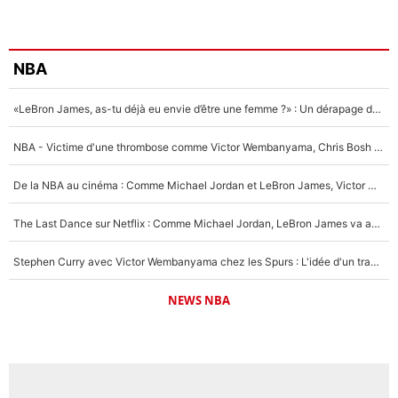
NBA
«LeBron James, as-tu déjà eu envie d’être une femme ?» : Un dérapage de Donald Trump sur la superstar de la NBA refait surface
NBA - Victime d'une thrombose comme Victor Wembanyama, Chris Bosh prévient le Français des risques sur sa santé : «J’ai failli mourir sur le coup et j’ai été ramené à la vie»
De la NBA au cinéma : Comme Michael Jordan et LeBron James, Victor Wembanyama rêve d'une carrière d'acteur !
The Last Dance sur Netflix : Comme Michael Jordan, LeBron James va avoir le droit à sa série !
Stephen Curry avec Victor Wembanyama chez les Spurs : L'idée d'un trade historique est lancée en NBA !
NEWS NBA