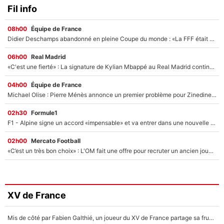
Fil info
08h00
Équipe de France
Didier Deschamps abandonné en pleine Coupe du monde : «La FFF était déjà passée à Zinedine Zidane»
06h00
Real Madrid
«C'est une fierté» : La signature de Kylian Mbappé au Real Madrid continue de régaler l'Espagne
04h00
Équipe de France
Michael Olise : Pierre Ménès annonce un premier problème pour Zinedine Zidane en équipe de France
02h30
Formule1
F1 - Alpine signe un accord «impensable» et va entrer dans une nouvelle dimension : Grande nouvelle pour Pierre Gasly !
02h00
Mercato Football
«C’est un très bon choix» : L'OM fait une offre pour recruter un ancien joueur du PSG... et c'est validé dans l'After Foot !
XV de France
Mis de côté par Fabien Galthié, un joueur du XV de France partage sa frustration : «ils ne me l’ont pas dit tout de suite»