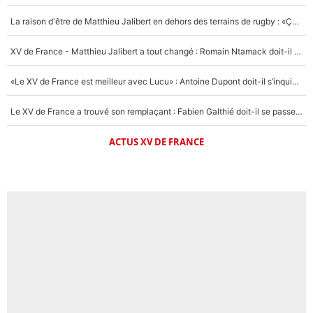
La raison d'être de Matthieu Jalibert en dehors des terrains de rugby : «Ça m'atteint autant que si tu touches à un membre de ma famille»
XV de France - Matthieu Jalibert a tout changé : Romain Ntamack doit-il s’inquiéter pour sa place à un an de la Coupe du monde ?
«Le XV de France est meilleur avec Lucu» : Antoine Dupont doit-il s’inquiéter pour sa place ?
Le XV de France a trouvé son remplaçant : Fabien Galthié doit-il se passer d'Antoine Dupont ?
ACTUS XV DE FRANCE