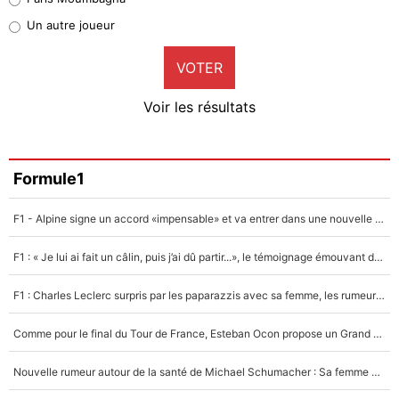
Pierre-Emile Hojbjerg
Un autre joueur
9%
VOTER
Neal Maupay
4%
Voir les résultats
Amine Harit
3%
Faris Moumbagna
Formule1
5%
F1 - Alpine signe un accord «impensable» et va entrer dans une nouvelle dimension : Grande nouvelle pour Pierre Gasly !
Un autre joueur
5%
F1 : « Je lui ai fait un câlin, puis j’ai dû partir...», le témoignage émouvant de Max Verstappen sur sa fille
1551 personnes ont participé aux votes.
F1 : Charles Leclerc surpris par les paparazzis avec sa femme, les rumeurs étaient vraies !
Comme pour le final du Tour de France, Esteban Ocon propose un Grand Prix de Formule 1 à Paris : «Autour de l’Arc de Triomphe, ce serait génial» !
Nouvelle rumeur autour de la santé de Michael Schumacher : Sa femme Corinna sort du silence