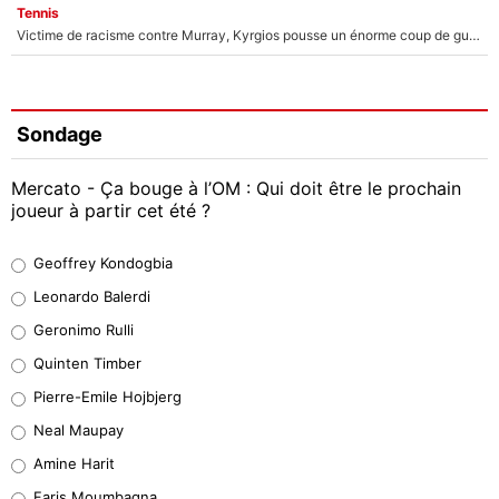
Tennis
Victime de racisme contre Murray, Kyrgios pousse un énorme coup de gueule !
Sondage
Mercato - Ça bouge à l’OM : Qui doit être le prochain
joueur à partir cet été ?
Geoffrey Kondogbia
Geoffrey Kondogbia
38%
Leonardo Balerdi
Leonardo Balerdi
Geronimo Rulli
32%
Quinten Timber
Geronimo Rulli
Pierre-Emile Hojbjerg
5%
Neal Maupay
Quinten Timber
Amine Harit
1%
Faris Moumbagna