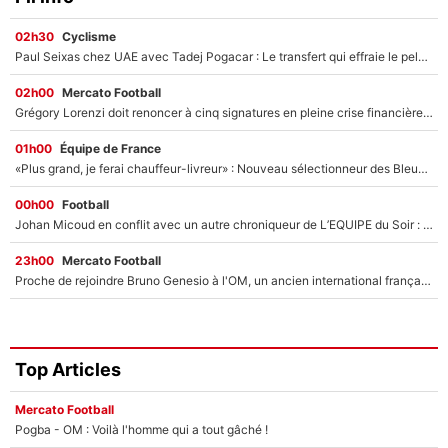
02h30
Cyclisme
Paul Seixas chez UAE avec Tadej Pogacar : Le transfert qui effraie le peloton, «c’est la pire des choses qui puisse arriver»
02h00
Mercato Football
Grégory Lorenzi doit renoncer à cinq signatures en pleine crise financière : L’IA propose sept noms à l’OM pour un mercato réussi... à seulement 5M€ !
01h00
Équipe de France
«Plus grand, je ferai chauffeur-livreur» : Nouveau sélectionneur des Bleus, Zinédine Zidane s’était imaginé un avenir très différent lorsqu'il était enfant
00h00
Football
Johan Micoud en conflit avec un autre chroniqueur de L’EQUIPE du Soir : «Pendant un moment, je ne les ai pas remis ensemble dans l'émission»
23h00
Mercato Football
Proche de rejoindre Bruno Genesio à l'OM, un ancien international français va finalement débarquer... sur RMC !
Top Articles
Mercato Football
Pogba - OM : Voilà l'homme qui a tout gâché !