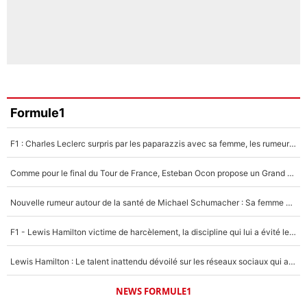
Formule1
F1 : Charles Leclerc surpris par les paparazzis avec sa femme, les rumeurs étaient vraies !
Comme pour le final du Tour de France, Esteban Ocon propose un Grand Prix de Formule 1 à Paris : «Autour de l’Arc de Triomphe, ce serait génial» !
Nouvelle rumeur autour de la santé de Michael Schumacher : Sa femme Corinna sort du silence
F1 - Lewis Hamilton victime de harcèlement, la discipline qui lui a évité le pire : «J'aurais probablement mal tourné»
Lewis Hamilton : Le talent inattendu dévoilé sur les réseaux sociaux qui a impressionné Kim Kardashian pendant leurs vacances en amoureux !
NEWS FORMULE1