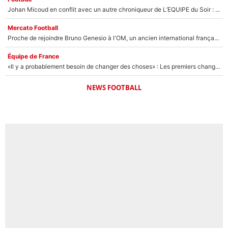
Johan Micoud en conflit avec un autre chroniqueur de L’EQUIPE du Soir : «Pendant un moment, je ne les ai pas remis ensemble dans l'émission»
Mercato Football
Proche de rejoindre Bruno Genesio à l'OM, un ancien international français va finalement débarquer... sur RMC !
Équipe de France
«Il y a probablement besoin de changer des choses» : Les premiers changements de Zinedine Zidane en équipe de France sont révélés ?
NEWS FOOTBALL