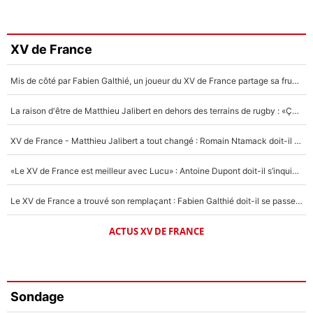
XV de France
Mis de côté par Fabien Galthié, un joueur du XV de France partage sa frustration : «ils ne me l’ont pas dit tout de suite»
La raison d'être de Matthieu Jalibert en dehors des terrains de rugby : «Ça m'atteint autant que si tu touches à un membre de ma famille»
XV de France - Matthieu Jalibert a tout changé : Romain Ntamack doit-il s’inquiéter pour sa place à un an de la Coupe du monde ?
«Le XV de France est meilleur avec Lucu» : Antoine Dupont doit-il s’inquiéter pour sa place ?
Le XV de France a trouvé son remplaçant : Fabien Galthié doit-il se passer d'Antoine Dupont ?
ACTUS XV DE FRANCE
Sondage