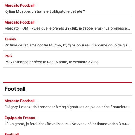
Mercato Football
Kylian Mbappé, un transfert obligatoire cet été ?
Mercato Football
Mercato - OM - «Dès que je prends un club, je t’appellerai» : La promesse de Marcelino au moment de claquer la porte
Tennis
Victime de racisme contre Murray, Kyrgios pousse un énorme coup de gueule !
PSG
PSG : Mbappé achève le Real Madrid, le vestiaire exulte
Football
Mercato Football
Grégory Lorenzi doit renoncer à cinq signatures en pleine crise financière : L’IA propose sept noms à l’OM pour un mercato réussi... à seulement 5M€ !
Équipe de France
«Plus grand, je ferai chauffeur-livreur» : Nouveau sélectionneur des Bleus, Zinédine Zidane s’était imaginé un avenir très différent lorsqu'il était enfant
Football