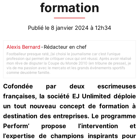
formation
Publié le 8 janvier 2024 à 12h34
Alexis Bernard
-
Rédacteur en chef
Footballeur presque raté, j’ai choisi le journalisme car c’est l’unique
profession qui permet de critiquer ceux qui ont réussi. Après avoir réalisé
mon rêve de disputer la Coupe du Monde 2010 (en tribune de presse), je
vis de ma passion avec le mercato et les grands événements sportifs
comme deuxième famille.
Cofondée par deux escrimeuses
françaises, la société EJ Unlimited déploie
un tout nouveau concept de formation à
destination des entreprises. Le programme
Perform’ propose l’intervention et
l’expertise de champions inspirants pour