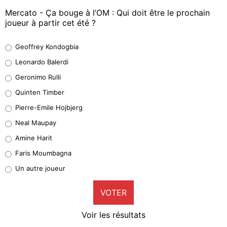
Mercato - Ça bouge à l’OM : Qui doit être le prochain
joueur à partir cet été ?
Geoffrey Kondogbia
Geoffrey Kondogbia
38%
Leonardo Balerdi
Leonardo Balerdi
Geronimo Rulli
32%
Quinten Timber
Geronimo Rulli
Pierre-Emile Hojbjerg
4%
Neal Maupay
Quinten Timber
Amine Harit
1%
Faris Moumbagna
Pierre-Emile Hojbjerg
Un autre joueur
9%
VOTER
Neal Maupay
4%
Voir les résultats
Amine Harit