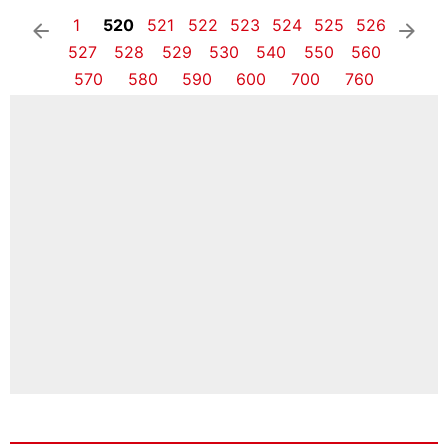
1
520
521
522
523
524
525
526
arrow_left
arrow_right
527
528
529
530
540
550
560
570
580
590
600
700
760