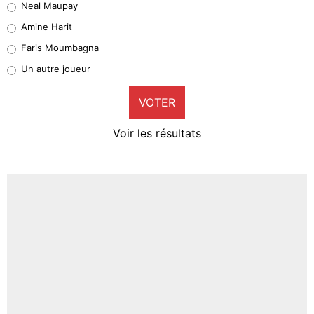
Neal Maupay
Quinten Timber
Amine Harit
1%
Faris Moumbagna
Pierre-Emile Hojbjerg
Un autre joueur
9%
VOTER
Neal Maupay
4%
Voir les résultats
Amine Harit
3%
Faris Moumbagna
4%
Un autre joueur
5%
1718 personnes ont participé aux votes.