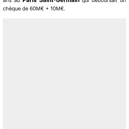
ans au
-
qui déboursait un
chèque de 60M€ + 10M€.