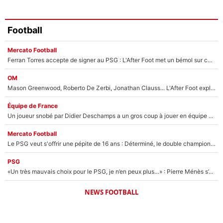
Football
Mercato Football
Ferran Torres accepte de signer au PSG : L'After Foot met un bémol sur ce transfert, le champion du monde va couter trop cher ?
OM
Mason Greenwood, Roberto De Zerbi, Jonathan Clauss... L'After Foot explique pourquoi Medhi Benatia a craqué à l'OM !
Équipe de France
Un joueur snobé par Didier Deschamps a un gros coup à jouer en équipe de France : Zinedine Zidane a trouvé son numéro 9 ?
Mercato Football
Le PSG veut s'offrir une pépite de 16 ans : Déterminé, le double champion d'Europe en titre est prêt à lâcher 40M€ pour celui que l'on compare déjà à Vinicius Jr !
PSG
«Un très mauvais choix pour le PSG, je n’en peux plus…» : Pierre Ménès s’est complètement trompé avec Luis Enrique et ces déclarations le prouvent !
NEWS FOOTBALL