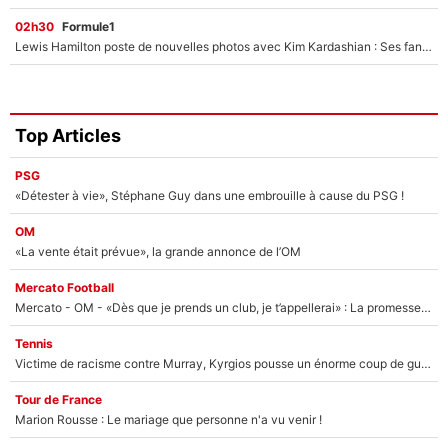
02h30
Formule1
Lewis Hamilton poste de nouvelles photos avec Kim Kardashian : Ses fans le voient déjà redevenir champion du monde de F1 grâce à elle !
Top Articles
PSG
«Détester à vie», Stéphane Guy dans une embrouille à cause du PSG !
OM
«La vente était prévue», la grande annonce de l’OM
Mercato Football
Mercato - OM - «Dès que je prends un club, je t’appellerai» : La promesse de Marcelino au moment de claquer la porte
Tennis
Victime de racisme contre Murray, Kyrgios pousse un énorme coup de gueule !
Tour de France
Marion Rousse : Le mariage que personne n'a vu venir !