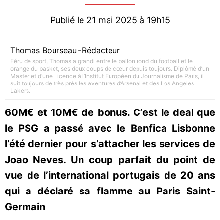
Publié le 21 mai 2025 à 19h15
Thomas Bourseau
-
Rédacteur
Féru de sport, Thomas a grandi entre le ballon rond du football et le
orange du basket, ses deux coups de cœur depuis toujours. Diplômé d’un
Master et d’une Licence à l’Institut Européen du Journalisme de Paris, il
suit toujours de très près les aventures d’Arsenal et des Los Angeles
Lakers.
60M€ et 10M€ de bonus. C’est le deal que
le PSG a passé avec le Benfica Lisbonne
l’été dernier pour s’attacher les services de
Joao Neves. Un coup parfait du point de
vue de l’international portugais de 20 ans
qui a déclaré sa flamme au Paris Saint-
Germain