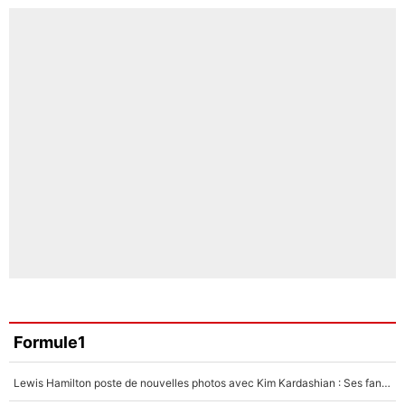
Formule1
Lewis Hamilton poste de nouvelles photos avec Kim Kardashian : Ses fans le voient déjà redevenir champion du monde de F1 grâce à elle !