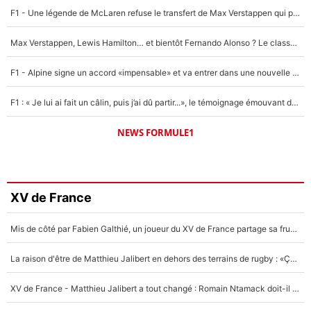
F1 - Une légende de McLaren refuse le transfert de Max Verstappen qui pourrait «faire des vagues» et plomber l'ambiance dans l'équipe
Max Verstappen, Lewis Hamilton… et bientôt Fernando Alonso ? Le classement des pilotes les mieux payés en Formule 1 risque de changer !
F1 - Alpine signe un accord «impensable» et va entrer dans une nouvelle dimension : Grande nouvelle pour Pierre Gasly !
F1 : « Je lui ai fait un câlin, puis j’ai dû partir...», le témoignage émouvant de Max Verstappen sur sa fille
NEWS FORMULE1
XV de France
Mis de côté par Fabien Galthié, un joueur du XV de France partage sa frustration : «ils ne me l’ont pas dit tout de suite»
La raison d'être de Matthieu Jalibert en dehors des terrains de rugby : «Ça m'atteint autant que si tu touches à un membre de ma famille»
XV de France - Matthieu Jalibert a tout changé : Romain Ntamack doit-il s’inquiéter pour sa place à un an de la Coupe du monde ?