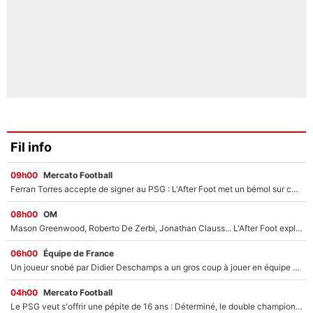
Fil info
09h00
Mercato Football
Ferran Torres accepte de signer au PSG : L'After Foot met un bémol sur ce transfert, le champion du monde va couter trop cher ?
08h00
OM
Mason Greenwood, Roberto De Zerbi, Jonathan Clauss... L'After Foot explique pourquoi Medhi Benatia a craqué à l'OM !
06h00
Équipe de France
Un joueur snobé par Didier Deschamps a un gros coup à jouer en équipe de France : Zinedine Zidane a trouvé son numéro 9 ?
04h00
Mercato Football
Le PSG veut s'offrir une pépite de 16 ans : Déterminé, le double champion d'Europe en titre est prêt à lâcher 40M€ pour celui que l'on compare déjà à Vinicius Jr !