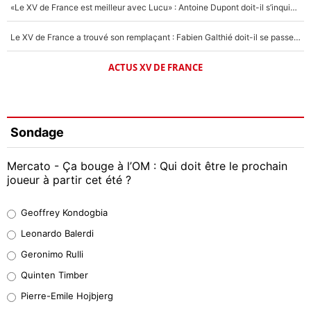
«Le XV de France est meilleur avec Lucu» : Antoine Dupont doit-il s’inquiéter pour sa place ?
Le XV de France a trouvé son remplaçant : Fabien Galthié doit-il se passer d'Antoine Dupont ?
ACTUS XV DE FRANCE
Sondage
Mercato - Ça bouge à l’OM : Qui doit être le prochain
joueur à partir cet été ?
Geoffrey Kondogbia
Geoffrey Kondogbia
37%
Leonardo Balerdi
Leonardo Balerdi
Geronimo Rulli
32%
Quinten Timber
Geronimo Rulli
Pierre-Emile Hojbjerg
5%