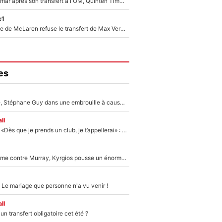
En plein cauchemar après son transfert à l'OM, Quinten Timber raconte ses doutes après sa signature à Marseille
e1
F1 - Une légende de McLaren refuse le transfert de Max Verstappen qui pourrait «faire des vagues» et plomber l'ambiance dans l'équipe
es
«Détester à vie», Stéphane Guy dans une embrouille à cause du PSG !
ll
Mercato - OM - «Dès que je prends un club, je t’appellerai» : La promesse de Marcelino au moment de claquer la porte
Victime de racisme contre Murray, Kyrgios pousse un énorme coup de gueule !
 Le mariage que personne n'a vu venir !
ll
n transfert obligatoire cet été ?