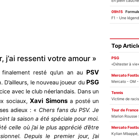
09h15
Formul
Top Articl
, j’ai ressenti votre amour »
PSG
PSV
finalement resté qu’un an au
Mercato Footba
PSG
n. D’ailleurs, le nouveau joueur du
rcice avec le club néerlandais. Dans un
Tennis
Xavi Simons
ux sociaux,
a posté un
ses adieux : «
Chers fans du PSV. Je
Tour de France
Marion Rousse :
oint la saison a été spéciale pour moi.
 celle où j’ai le plus apprécié d’être
Mercato Footba
Kylian Mbappé, u
ionnel. Depuis le premier jour, j’ai