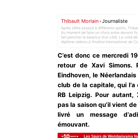
Thibault Morlain
-
Journaliste
Après s’être essayé à différents sports, Thiba
Au moment de faire un choix entre devenir foot
fait pencher la balance d’un côté. Le voilà d
diplôme obtenu à l’Institut International de 
C’est donc ce mercredi 19 j
retour de Xavi Simons. P
Eindhoven, le Néerlandais
club de la capitale, qui l’a
RB Leipzig. Pour autant, 
pas la saison qu’il vient de
livré un message d’ad
émouvant.