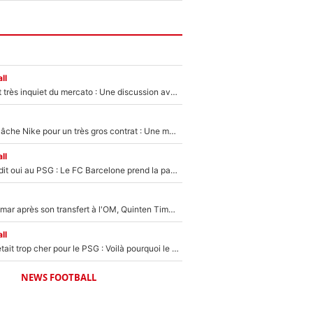
ll
Amine Gouiri est très inquiet du mercato : Une discussion avec l'OM pour acter son transfert !
Kylian Mbappé lâche Nike pour un très gros contrat : Une marque «inattendue» va frapper très fort
ll
Ferran Torres a dit oui au PSG : Le FC Barcelone prend la parole alors qu'un transfert de l'attaquant espagnol prend forme
En plein cauchemar après son transfert à l'OM, Quinten Timber raconte ses doutes après sa signature à Marseille
ll
Yan Diomandé était trop cher pour le PSG : Voilà pourquoi le Real Madrid a accepté de payer la somme record de 140M€ pour boucler son transfert !
NEWS FOOTBALL