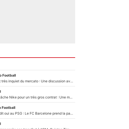
 Football
Amine Gouiri est très inquiet du mercato : Une discussion avec l'OM pour acter son transfert !
l
Kylian Mbappé lâche Nike pour un très gros contrat : Une marque «inattendue» va frapper très fort
 Football
Ferran Torres a dit oui au PSG : Le FC Barcelone prend la parole alors qu'un transfert de l'attaquant espagnol prend forme
l