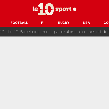
et du mercato : Une discussion avec l'OM pour acter son trans
ur un très gros contrat : Une marque «inattendue» va frapper
FOOTBALL
F1
RUGBY
NBA
CO
SG : Le FC Barcelone prend la parole alors qu'un transfert de
n transfert à l'OM, Quinten Timber raconte ses doutes après
fuse le transfert de Max Verstappen qui pourrait «faire des vagues»