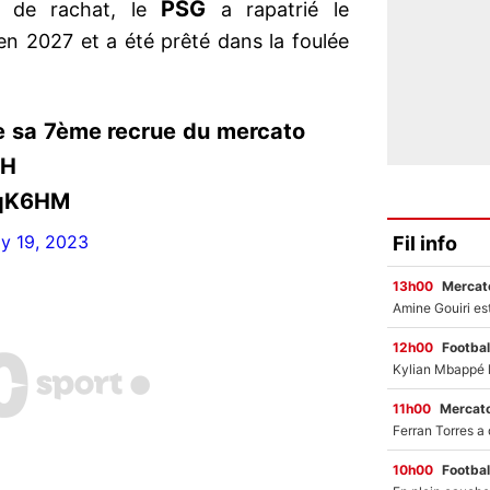
PSG
n de rachat, le
a rapatrié le
’en 2027 et a été prêté dans la foulée
e sa 7ème recrue du mercato
1H
8qK6HM
ly 19, 2023
Fil info
13h00
Mercato
12h00
Footbal
11h00
Mercato
10h00
Footbal