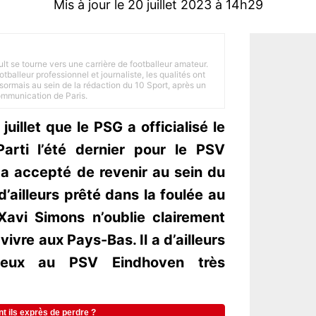
Mis à jour le 20 juillet 2023 à 14h29
ult se tourne vers une carrière de footballeur amateur.
balleur professionnel et journaliste, les qualités ont
ésormais au sein de la rédaction du 10 Sport, après un
Communication de Paris.
uillet que le PSG a officialisé le
arti l’été dernier pour le PSV
 a accepté de revenir au sein du
 d’ailleurs prêté dans la foulée au
Xavi Simons n’oublie clairement
 vivre aux Pays-Bas. Il a d’ailleurs
ieux au PSV Eindhoven très