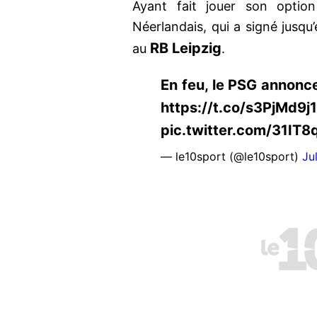
Ayant fait jouer son optio
Néerlandais, qui a signé jusqu
RB Leipzig
au
.
En feu, le PSG annonc
https://t.co/s3PjMd9j
pic.twitter.com/31IT
— le10sport (@le10sport)
Ju