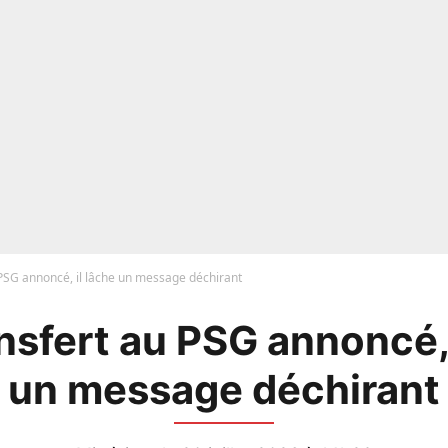
 PSG annoncé, il lâche un message déchirant
nsfert au PSG annoncé, 
un message déchirant