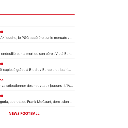
ll
Après Maghnes Akliouche, le PSG accèlère sur le mercato : Voilà les deux nouvelles recrues qui vont signer la semaine prochaine ?
Lionel Messi est endeuillé par la mort de son père : Vie à Barcelone, transfert au PSG... voilà comment Jorge Messi a joué un rôle essentiel dans sa carrière !
ll
Un record bientôt explosé grâce à Bradley Barcola et Ibrahim Mbaye : Le PSG sur le point de réaliser un mercato historique ?
ce
Zinédine Zidane va sélectionner des nouveaux joueurs : L’IA dévoile les 5 cracks qui pourraient rapidement le rejoindre en équipe de France !
ll
Trahison de Longoria, secrets de Frank McCourt, démission de Roberto De Zerbi : Medhi Benatia se lâche sur son départ de l'OM et fait d'importantes révélations
NEWS FOOTBALL