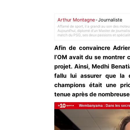
Arthur Montagne
-
Journaliste
Affamé de sport, il a grandi au son des moteu
Aujourd’hui, diplomé d'un Master de journalism
match du PSG, ses deux passions et spéciali
Afin de convaincre Adrien
l’OM avait du se montrer c
projet. Ainsi, Medhi Benat
fallu lui assurer que la 
champions était une pri
tenue après de nombreuses