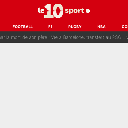
SG accèlère sur le mercato : Voilà les deux nouvelles recrues qui
r débarque chez Decathlon-CMA CGM pour épauler Paul Seixas : «M
FOOTBALL
F1
RUGBY
NBA
CO
rt de son père : Vie à Barcelone, transfert au PSG... voilà comment Jorge Messi
âce à Bradley Barcola et Ibrahim Mbaye : Le PSG sur le point de
des nouveaux joueurs : L’IA dévoile les 5 cracks qui pourraient rapidem