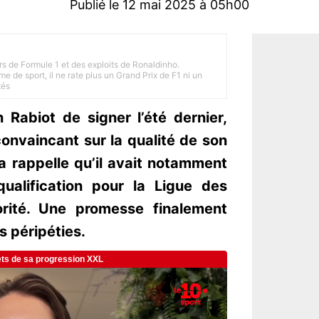
Publié le 12 mai 2025 à 05h00
rs de Formule 1 et des exploits de Ronaldinho.
e de sport, il ne rate plus un Grand Prix de F1 ni un
tés
 Rabiot de signer l’été dernier,
onvaincant sur la qualité de son
ia rappelle qu’il avait notamment
qualification pour la Ligue des
orité. Une promesse finalement
 péripéties.