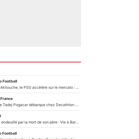
 Football
Après Maghnes Akliouche, le PSG accèlère sur le mercato : Voilà les deux nouvelles recrues qui vont signer la semaine prochaine ?
 France
Un coéquipier de Tadej Pogacar débarque chez Decathlon-CMA CGM pour épauler Paul Seixas : «Mes meilleures années sont à venir»
l
Lionel Messi est endeuillé par la mort de son père : Vie à Barcelone, transfert au PSG... voilà comment Jorge Messi a joué un rôle essentiel dans sa carrière !
 Football