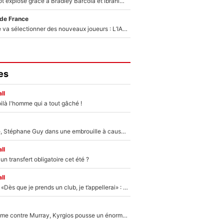
Un record bientôt explosé grâce à Bradley Barcola et Ibrahim Mbaye : Le PSG sur le point de réaliser un mercato historique ?
 de France
Zinédine Zidane va sélectionner des nouveaux joueurs : L’IA dévoile les 5 cracks qui pourraient rapidement le rejoindre en équipe de France !
es
ll
ilà l'homme qui a tout gâché !
«Détester à vie», Stéphane Guy dans une embrouille à cause du PSG !
ll
n transfert obligatoire cet été ?
ll
Mercato - OM - «Dès que je prends un club, je t’appellerai» : La promesse de Marcelino au moment de claquer la porte
Victime de racisme contre Murray, Kyrgios pousse un énorme coup de gueule !