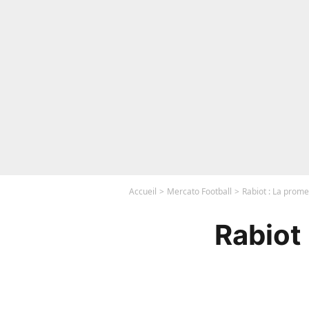
Accueil
Mercato Football
Rabiot : La prome
Rabiot 