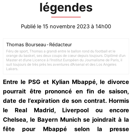
légendes
Publié le 15 novembre 2023 à 14h00
Thomas Bourseau
-
Rédacteur
Féru de sport, Thomas a grandi entre le ballon rond du football et le
orange du basket, ses deux coups de cœur depuis toujours. Diplômé d’un
Master et d’une Licence à l’Institut Européen du Journalisme de Paris, il
suit toujours de très près les aventures d’Arsenal et des Los Angeles
Lakers.
Entre le PSG et Kylian Mbappé, le divorce
pourrait être prononcé en fin de saison,
date de l’expiration de son contrat. Hormis
le Real Madrid, Liverpool ou encore
Chelsea, le Bayern Munich se joindrait à la
fête pour Mbappé selon la presse