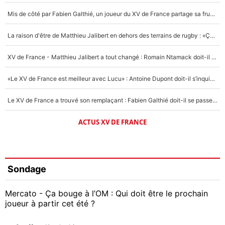
Mis de côté par Fabien Galthié, un joueur du XV de France partage sa frustration : «ils ne me l’ont pas dit tout de suite»
La raison d'être de Matthieu Jalibert en dehors des terrains de rugby : «Ça m'atteint autant que si tu touches à un membre de ma famille»
XV de France - Matthieu Jalibert a tout changé : Romain Ntamack doit-il s’inquiéter pour sa place à un an de la Coupe du monde ?
«Le XV de France est meilleur avec Lucu» : Antoine Dupont doit-il s’inquiéter pour sa place ?
Le XV de France a trouvé son remplaçant : Fabien Galthié doit-il se passer d'Antoine Dupont ?
ACTUS XV DE FRANCE
Sondage
Mercato - Ça bouge à l’OM : Qui doit être le prochain
joueur à partir cet été ?
Geoffrey Kondogbia