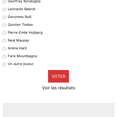
Geoffrey Kondogbia
38%
Leonardo Balerdi
Leonardo Balerdi
Geronimo Rulli
32%
Quinten Timber
Geronimo Rulli
Pierre-Emile Hojbjerg
5%
Neal Maupay
Quinten Timber
Amine Harit
1%
Faris Moumbagna
Pierre-Emile Hojbjerg
Un autre joueur
9%
VOTER
Neal Maupay
4%
Voir les résultats
Amine Harit
3%
Faris Moumbagna
4%