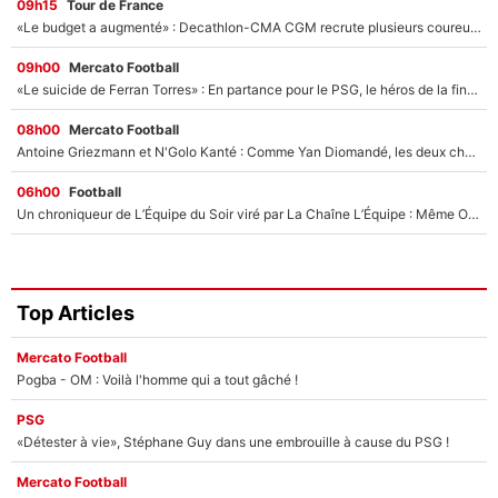
09h15
Tour de France
«Le budget a augmenté» : Decathlon-CMA CGM recrute plusieurs coureurs pour offrir à Paul Seixas une équipe pour gagner le Tour de France 2027
09h00
Mercato Football
«Le suicide de Ferran Torres» : En partance pour le PSG, le héros de la finale de la Coupe du monde s'attire les foudres de la presse espagnole !
08h00
Mercato Football
Antoine Griezmann et N'Golo Kanté : Comme Yan Diomandé, les deux champions du monde ont refusé de signer au PSG !
06h00
Football
Un chroniqueur de L’Équipe du Soir viré par La Chaîne L’Équipe : Même Olivier Ménard n’avait pas pu empêcher son départ, «je l’ai appris sur Twitter, je l’ai vécu assez mal»
Top Articles
Mercato Football
Pogba - OM : Voilà l'homme qui a tout gâché !
PSG
«Détester à vie», Stéphane Guy dans une embrouille à cause du PSG !
Mercato Football