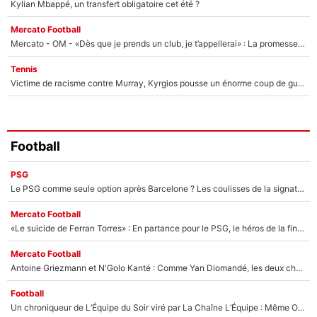
Kylian Mbappé, un transfert obligatoire cet été ?
Mercato Football
Mercato - OM - «Dès que je prends un club, je t’appellerai» : La promesse de Marcelino au moment de claquer la porte
Tennis
Victime de racisme contre Murray, Kyrgios pousse un énorme coup de gueule !
Football
PSG
Le PSG comme seule option après Barcelone ? Les coulisses de la signature historique de Lionel Messi sont révélées au grand jour !
Mercato Football
«Le suicide de Ferran Torres» : En partance pour le PSG, le héros de la finale de la Coupe du monde s'attire les foudres de la presse espagnole !
Mercato Football
Antoine Griezmann et N'Golo Kanté : Comme Yan Diomandé, les deux champions du monde ont refusé de signer au PSG !
Football
Un chroniqueur de L’Équipe du Soir viré par La Chaîne L’Équipe : Même Olivier Ménard n’avait pas pu empêcher son départ, «je l’ai appris sur Twitter, je l’ai vécu assez mal»