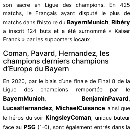
son sacre en Ligue des champions. En 425
matchs, le Français ayant disputé le plus de
Bayern
Munich
Ribéry
matchs dans l’histoire du
,
a inscrit 124 buts et a été surnommé « Kaiser
Franck » par les supporters locaux.
Coman, Pavard, Hernandez, les
champions derniers champions
d’Europe du Bayern
En 2020, par le biais d’une finale de Final 8 de la
Ligue des champions remportée par le
Bayern
Munich
Benjamin
Pavard
,
,
Lucas
Hernandez
Michael
Cuisance
,
ainsi que
Kingsley
Coman
le héros du soir
, unique buteur
PSG
face au
(1-0), sont également entrés dans la