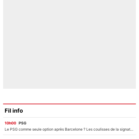
Fil info
10h00
PSG
Le PSG comme seule option après Barcelone ? Les coulisses de la signature historique de Lionel Messi sont révélées au grand jour !