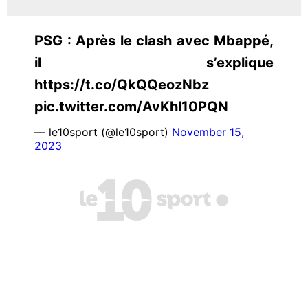
PSG : Après le clash avec Mbappé,
il s’explique
https://t.co/QkQQeozNbz
pic.twitter.com/AvKhl10PQN
— le10sport (@le10sport)
November 15,
2023