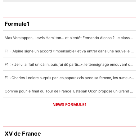
Formule1
Max Verstappen, Lewis Hamilton… et bientôt Fernando Alonso ? Le classement des pilotes les mieux payés en Formule 1 risque de changer !
F1 - Alpine signe un accord «impensable» et va entrer dans une nouvelle dimension : Grande nouvelle pour Pierre Gasly !
F1 : « Je lui ai fait un câlin, puis j’ai dû partir...», le témoignage émouvant de Max Verstappen sur sa fille
F1 : Charles Leclerc surpris par les paparazzis avec sa femme, les rumeurs étaient vraies !
Comme pour le final du Tour de France, Esteban Ocon propose un Grand Prix de Formule 1 à Paris : «Autour de l’Arc de Triomphe, ce serait génial» !
NEWS FORMULE1
XV de France