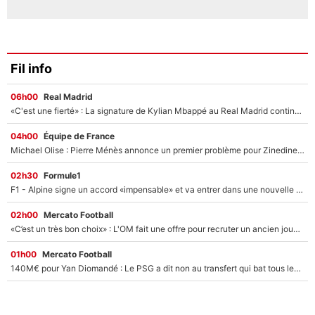
Fil info
06h00
Real Madrid
«C'est une fierté» : La signature de Kylian Mbappé au Real Madrid continue de régaler l'Espagne
04h00
Équipe de France
Michael Olise : Pierre Ménès annonce un premier problème pour Zinedine Zidane en équipe de France
02h30
Formule1
F1 - Alpine signe un accord «impensable» et va entrer dans une nouvelle dimension : Grande nouvelle pour Pierre Gasly !
02h00
Mercato Football
«C’est un très bon choix» : L'OM fait une offre pour recruter un ancien joueur du PSG... et c'est validé dans l'After Foot !
01h00
Mercato Football
140M€ pour Yan Diomandé : Le PSG a dit non au transfert qui bat tous les records sur le mercato