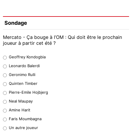
Sondage
Mercato - Ça bouge à l’OM : Qui doit être le prochain
joueur à partir cet été ?
Geoffrey Kondogbia
Geoffrey Kondogbia
38%
Leonardo Balerdi
Leonardo Balerdi
Geronimo Rulli
32%
Quinten Timber
Geronimo Rulli
Pierre-Emile Hojbjerg
5%
Neal Maupay
Quinten Timber
Amine Harit
1%
Faris Moumbagna
Pierre-Emile Hojbjerg
Un autre joueur
9%