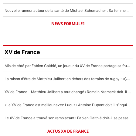
Nouvelle rumeur autour de la santé de Michael Schumacher : Sa femme Corinna sort du silence
NEWS FORMULE1
XV de France
Mis de côté par Fabien Galthié, un joueur du XV de France partage sa frustration : «ils ne me l’ont pas dit tout de suite»
La raison d'être de Matthieu Jalibert en dehors des terrains de rugby : «Ça m'atteint autant que si tu touches à un membre de ma famille»
XV de France - Matthieu Jalibert a tout changé : Romain Ntamack doit-il s’inquiéter pour sa place à un an de la Coupe du monde ?
«Le XV de France est meilleur avec Lucu» : Antoine Dupont doit-il s’inquiéter pour sa place ?
Le XV de France a trouvé son remplaçant : Fabien Galthié doit-il se passer d'Antoine Dupont ?
ACTUS XV DE FRANCE