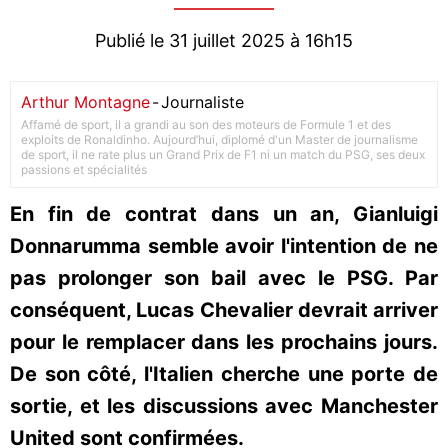
Publié le 31 juillet 2025 à 16h15
Arthur Montagne
-
Journaliste
Affamé de sport, il a grandi au son des moteurs de Formule 1 et des
exploits de Ronaldinho. Aujourd’hui, diplomé d'un Master de journalisme
de sport, il ne rate plus un Grand Prix de F1 ni un match du PSG, ses deux
passions et spécialités
En fin de contrat dans un an, Gianluigi
Donnarumma semble avoir l'intention de ne
pas prolonger son bail avec le PSG. Par
conséquent, Lucas Chevalier devrait arriver
pour le remplacer dans les prochains jours.
De son côté, l'Italien cherche une porte de
sortie, et les discussions avec Manchester
United sont confirmées.