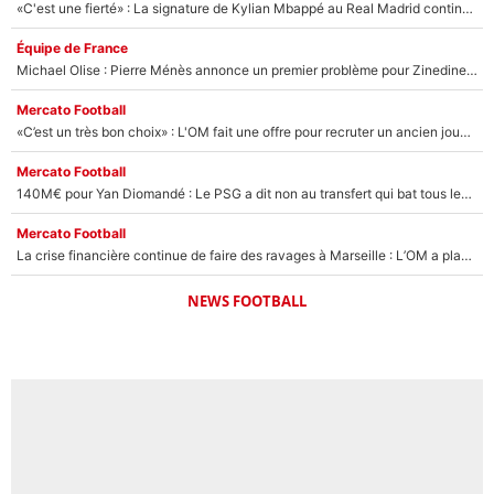
«C'est une fierté» : La signature de Kylian Mbappé au Real Madrid continue de régaler l'Espagne
Équipe de France
Michael Olise : Pierre Ménès annonce un premier problème pour Zinedine Zidane en équipe de France
Mercato Football
«C’est un très bon choix» : L'OM fait une offre pour recruter un ancien joueur du PSG... et c'est validé dans l'After Foot !
Mercato Football
140M€ pour Yan Diomandé : Le PSG a dit non au transfert qui bat tous les records sur le mercato
Mercato Football
La crise financière continue de faire des ravages à Marseille : L’OM a placé 12 joueurs sur le marché des transferts… et ça pourrait lui rapporter près de 100M€ !
NEWS FOOTBALL