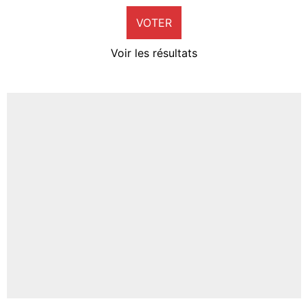
VOTER
Neal Maupay
4%
Voir les résultats
Amine Harit
3%
Faris Moumbagna
5%
Un autre joueur
5%
1547 personnes ont participé aux votes.