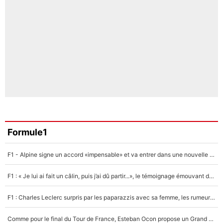
Formule1
F1 - Alpine signe un accord «impensable» et va entrer dans une nouvelle dimension : Grande nouvelle pour Pierre Gasly !
F1 : « Je lui ai fait un câlin, puis j’ai dû partir...», le témoignage émouvant de Max Verstappen sur sa fille
F1 : Charles Leclerc surpris par les paparazzis avec sa femme, les rumeurs étaient vraies !
Comme pour le final du Tour de France, Esteban Ocon propose un Grand Prix de Formule 1 à Paris : «Autour de l’Arc de Triomphe, ce serait génial» !