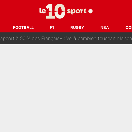
ris» : Bruno Genesio fait une promesse pour la suite du mercato
ouclés en 2027 ? L'IA prédit déjà les deux joueurs qui pourra
FOOTBALL
F1
RUGBY
NBA
CO
t à 90 % des Français» : Voilà combien touchait Nelson Monfort sur Franc
oncernant le PSG : Un gros club étranger prêt à relancer le feuilleton pour 
tient» : Les révélations de la famille Zidane sur sa prise de p