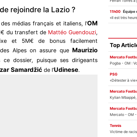
de rejoindre la Lazio ?
11h00
Équipe 
OM
des médias français et italiens, l’
M€ du transfert de
Mattéo Guendouzi
,
ixe et 5M€ de bonus facilement
Top Articl
Maurizio
té des Alpes on assure que
Mercato Footba
 ce dossier, puisque ses dirigeants
Pogba - OM : Vo
zar Samardžić
Udinese
de l’
.
PSG
Mercato Footba
Kylian Mbappé, u
Mercato Footba
Tennis