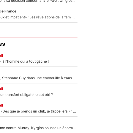
Ferran Torres a pris sa décision concernant le PSG : Un gros club étranger prêt à relancer le feuilleton pour la signature du champion du monde 2026 !
de France
«Il est très heureux et impatient» : Les révélations de la famille Zidane sur sa prise de pouvoir en équipe de France !
es
ll
ilà l'homme qui a tout gâché !
«Détester à vie», Stéphane Guy dans une embrouille à cause du PSG !
ll
n transfert obligatoire cet été ?
ll
Mercato - OM - «Dès que je prends un club, je t’appellerai» : La promesse de Marcelino au moment de claquer la porte
Victime de racisme contre Murray, Kyrgios pousse un énorme coup de gueule !