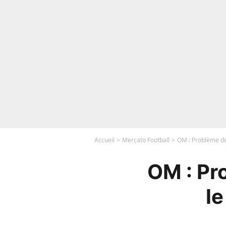
Accueil
Mercato Football
OM : Problème de
OM : Pr
le