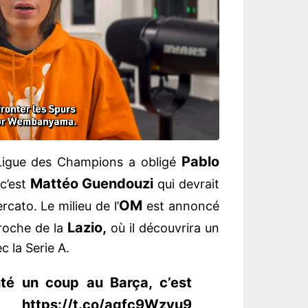
Pablo
 Ligue des Champions a obligé
Mattéo Guendouzi
 c’est
qui devrait
OM
rcato. Le milieu de l’
est annoncé
Lazio,
roche de la
où il découvrira un
 la Serie A.
té un coup au Barça, c’est
://t.co/agfc9Wzyu9