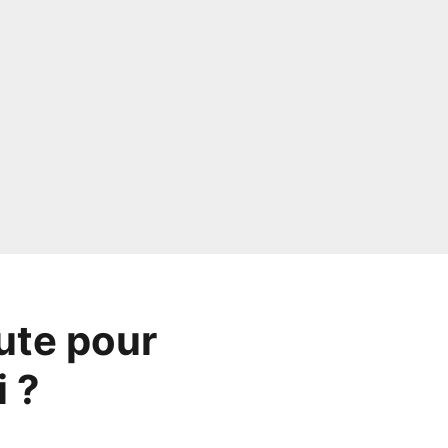
ute pour
i ?