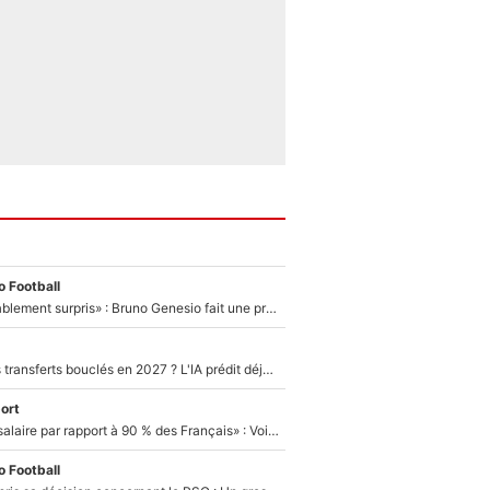
 Football
«Très, très agréablement surpris» : Bruno Genesio fait une promesse pour la suite du mercato de l’OM et rassure les supporters
PSG : Deux gros transferts bouclés en 2027 ? L'IA prédit déjà les deux joueurs qui pourraient rejoindre Luis Enrique !
ort
«C'est un beau salaire par rapport à 90 % des Français» : Voilà combien touchait Nelson Monfort sur France Télévisions avant de rejoindre CNews
 Football