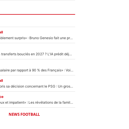
ll
«Très, très agréablement surpris» : Bruno Genesio fait une promesse pour la suite du mercato de l’OM et rassure les supporters
PSG : Deux gros transferts bouclés en 2027 ? L'IA prédit déjà les deux joueurs qui pourraient rejoindre Luis Enrique !
«C'est un beau salaire par rapport à 90 % des Français» : Voilà combien touchait Nelson Monfort sur France Télévisions avant de rejoindre CNews
ll
Ferran Torres a pris sa décision concernant le PSG : Un gros club étranger prêt à relancer le feuilleton pour la signature du champion du monde 2026 !
ce
«Il est très heureux et impatient» : Les révélations de la famille Zidane sur sa prise de pouvoir en équipe de France !
NEWS FOOTBALL