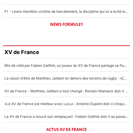
F1 - Lewis Hamilton victime de harcèlement, la discipline qui lui a évité le pire : «J'aurais probablement mal tourné»
NEWS FORMULE1
XV de France
Mis de côté par Fabien Galthié, un joueur du XV de France partage sa frustration : «ils ne me l’ont pas dit tout de suite»
La raison d'être de Matthieu Jalibert en dehors des terrains de rugby : «Ça m'atteint autant que si tu touches à un membre de ma famille»
XV de France - Matthieu Jalibert a tout changé : Romain Ntamack doit-il s’inquiéter pour sa place à un an de la Coupe du monde ?
«Le XV de France est meilleur avec Lucu» : Antoine Dupont doit-il s’inquiéter pour sa place ?
Le XV de France a trouvé son remplaçant : Fabien Galthié doit-il se passer d'Antoine Dupont ?
ACTUS XV DE FRANCE