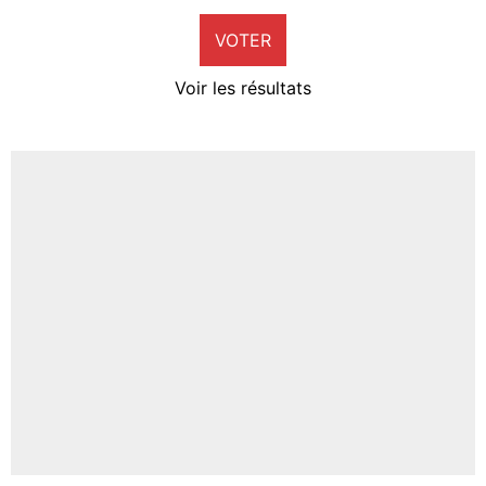
9%
VOTER
Neal Maupay
4%
Voir les résultats
Amine Harit
3%
Faris Moumbagna
5%
Un autre joueur
5%
1520 personnes ont participé aux votes.