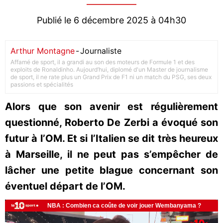
Publié le 6 décembre 2025 à 04h30
Arthur Montagne
-
Journaliste
Affamé de sport, il a grandi au son des moteurs de Formule 1 et des
exploits de Ronaldinho. Aujourd’hui, diplomé d'un Master de journalisme
de sport, il ne rate plus un Grand Prix de F1 ni un match du PSG, ses deux
passions et spécialités
Alors que son avenir est régulièrement
questionné, Roberto De Zerbi a évoqué son
futur à l’OM. Et si l’Italien se dit très heureux
à Marseille, il ne peut pas s’empêcher de
lâcher une petite blague concernant son
éventuel départ de l’OM.