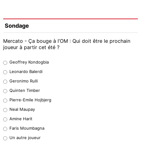
Sondage
Mercato - Ça bouge à l’OM : Qui doit être le prochain
joueur à partir cet été ?
Geoffrey Kondogbia
Geoffrey Kondogbia
38%
Leonardo Balerdi
Leonardo Balerdi
Geronimo Rulli
32%
Quinten Timber
Geronimo Rulli
Pierre-Emile Hojbjerg
5%
Neal Maupay
Quinten Timber
Amine Harit
1%
Faris Moumbagna
Pierre-Emile Hojbjerg
Un autre joueur