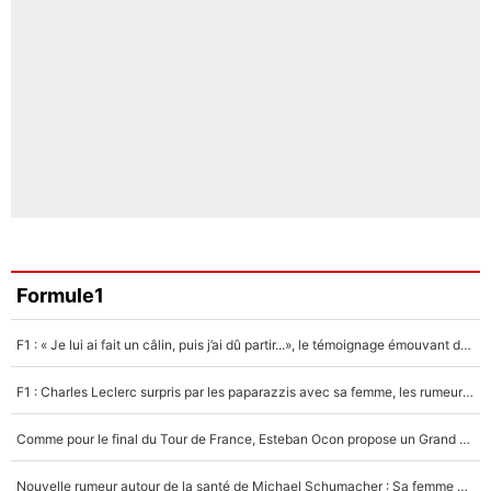
Formule1
F1 : « Je lui ai fait un câlin, puis j’ai dû partir...», le témoignage émouvant de Max Verstappen sur sa fille
F1 : Charles Leclerc surpris par les paparazzis avec sa femme, les rumeurs étaient vraies !
Comme pour le final du Tour de France, Esteban Ocon propose un Grand Prix de Formule 1 à Paris : «Autour de l’Arc de Triomphe, ce serait génial» !
Nouvelle rumeur autour de la santé de Michael Schumacher : Sa femme Corinna sort du silence