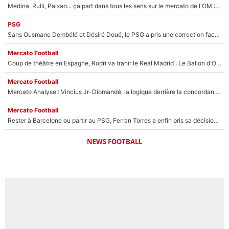
Medina, Rulli, Paixao... ça part dans tous les sens sur le mercato de l'OM : Frank McCourt va enfin récupérer l'argent qu'il attend ?
PSG
Sans Ousmane Dembélé et Désiré Doué, le PSG a pris une correction face à Majorque : Luis Enrique attend avec impatience des renforts !
Mercato Football
Coup de théâtre en Espagne, Rodri va trahir le Real Madrid : Le Ballon d'Or a choisi de signer au FC Barcelone !
Mercato Football
Mercato Analyse : Vincius Jr-Diomandé, la logique derrière la concordance des temps
Mercato Football
Rester à Barcelone ou partir au PSG, Ferran Torres a enfin pris sa décision : La course contre la montre est lancée !
NEWS FOOTBALL