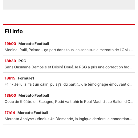
Fil info
19h00
Mercato Football
Medina, Rulli, Paixao... ça part dans tous les sens sur le mercato de l'OM : Frank McCourt va enfin récupérer l'argent qu'il attend ?
18h30
PSG
Sans Ousmane Dembélé et Désiré Doué, le PSG a pris une correction face à Majorque : Luis Enrique attend avec impatience des renforts !
18h15
Formule1
F1 : « Je lui ai fait un câlin, puis j’ai dû partir...», le témoignage émouvant de Max Verstappen sur sa fille
18h00
Mercato Football
Coup de théâtre en Espagne, Rodri va trahir le Real Madrid : Le Ballon d'Or a choisi de signer au FC Barcelone !
17h14
Mercato Football
Mercato Analyse : Vincius Jr-Diomandé, la logique derrière la concordance des temps