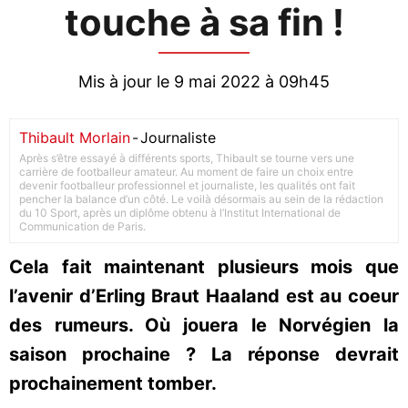
touche à sa fin !
Mis à jour le 9 mai 2022 à 09h45
Thibault Morlain
-
Journaliste
Après s’être essayé à différents sports, Thibault se tourne vers une
carrière de footballeur amateur. Au moment de faire un choix entre
devenir footballeur professionnel et journaliste, les qualités ont fait
pencher la balance d’un côté. Le voilà désormais au sein de la rédaction
du 10 Sport, après un diplôme obtenu à l’Institut International de
Communication de Paris.
Cela fait maintenant plusieurs mois que
l’avenir d’Erling Braut Haaland est au coeur
des rumeurs. Où jouera le Norvégien la
saison prochaine ? La réponse devrait
prochainement tomber.