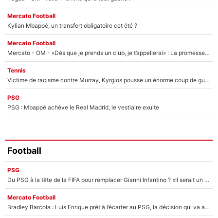
Mercato Football
Kylian Mbappé, un transfert obligatoire cet été ?
Mercato Football
Mercato - OM - «Dès que je prends un club, je t’appellerai» : La promesse de Marcelino au moment de claquer la porte
Tennis
Victime de racisme contre Murray, Kyrgios pousse un énorme coup de gueule !
PSG
PSG : Mbappé achève le Real Madrid, le vestiaire exulte
Football
PSG
Du PSG à la tête de la FIFA pour remplacer Gianni Infantino ? «Il serait un mauvais président», le patron de la Liga s'attaque à Nasser Al-Khelaïfi !
Mercato Football
Bradley Barcola : Luis Enrique prêt à l’écarter au PSG, la décision qui va accélérer son transfert à Liverpool ?