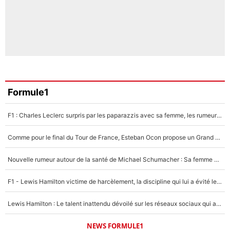
Formule1
F1 : Charles Leclerc surpris par les paparazzis avec sa femme, les rumeurs étaient vraies !
Comme pour le final du Tour de France, Esteban Ocon propose un Grand Prix de Formule 1 à Paris : «Autour de l’Arc de Triomphe, ce serait génial» !
Nouvelle rumeur autour de la santé de Michael Schumacher : Sa femme Corinna sort du silence
F1 - Lewis Hamilton victime de harcèlement, la discipline qui lui a évité le pire : «J'aurais probablement mal tourné»
Lewis Hamilton : Le talent inattendu dévoilé sur les réseaux sociaux qui a impressionné Kim Kardashian pendant leurs vacances en amoureux !
NEWS FORMULE1