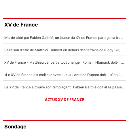
XV de France
Mis de côté par Fabien Galthié, un joueur du XV de France partage sa frustration : «ils ne me l’ont pas dit tout de suite»
La raison d'être de Matthieu Jalibert en dehors des terrains de rugby : «Ça m'atteint autant que si tu touches à un membre de ma famille»
XV de France - Matthieu Jalibert a tout changé : Romain Ntamack doit-il s’inquiéter pour sa place à un an de la Coupe du monde ?
«Le XV de France est meilleur avec Lucu» : Antoine Dupont doit-il s’inquiéter pour sa place ?
Le XV de France a trouvé son remplaçant : Fabien Galthié doit-il se passer d'Antoine Dupont ?
ACTUS XV DE FRANCE
Sondage