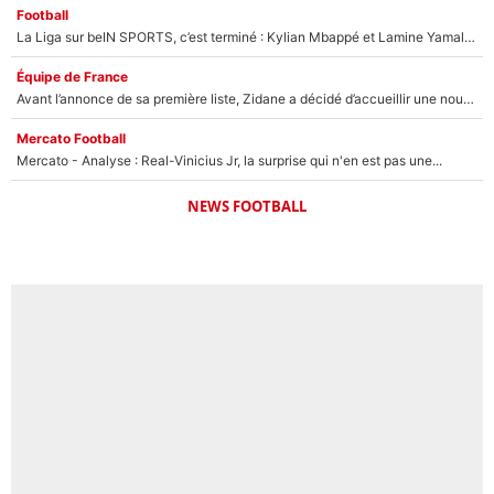
Football
La Liga sur beIN SPORTS, c’est terminé : Kylian Mbappé et Lamine Yamal changent de chaîne, «le moment était venu d'ouvrir un nouveau chapitre»
Équipe de France
Avant l’annonce de sa première liste, Zidane a décidé d’accueillir une nouvelle tête en équipe de France
Mercato Football
Mercato - Analyse : Real-Vinicius Jr, la surprise qui n'en est pas une...
NEWS FOOTBALL