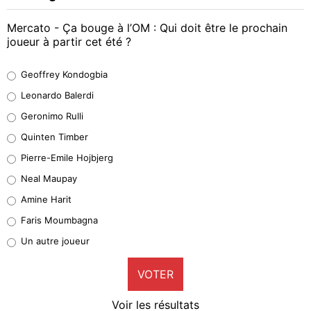
Mercato - Ça bouge à l’OM : Qui doit être le prochain
joueur à partir cet été ?
Geoffrey Kondogbia
Geoffrey Kondogbia
38%
Leonardo Balerdi
Leonardo Balerdi
Geronimo Rulli
32%
Quinten Timber
Geronimo Rulli
Pierre-Emile Hojbjerg
4%
Neal Maupay
Quinten Timber
Amine Harit
1%
Faris Moumbagna
Pierre-Emile Hojbjerg
Un autre joueur
9%
VOTER
Neal Maupay
4%
Voir les résultats