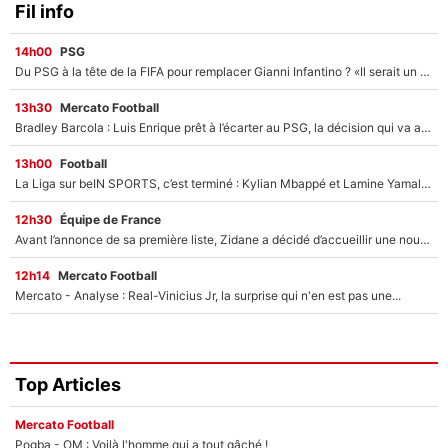
Fil info
14h00
PSG
Du PSG à la tête de la FIFA pour remplacer Gianni Infantino ? «Il serait un mauvais président», le patron de la Liga s'attaque à Nasser Al-Khelaïfi !
13h30
Mercato Football
Bradley Barcola : Luis Enrique prêt à l’écarter au PSG, la décision qui va accélérer son transfert à Liverpool ?
13h00
Football
La Liga sur beIN SPORTS, c’est terminé : Kylian Mbappé et Lamine Yamal changent de chaîne, «le moment était venu d'ouvrir un nouveau chapitre»
12h30
Équipe de France
Avant l’annonce de sa première liste, Zidane a décidé d’accueillir une nouvelle tête en équipe de France
12h14
Mercato Football
Mercato - Analyse : Real-Vinicius Jr, la surprise qui n'en est pas une...
Top Articles
Mercato Football
Pogba - OM : Voilà l'homme qui a tout gâché !