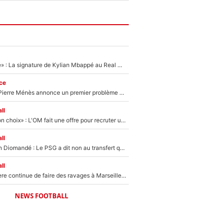
«C'est une fierté» : La signature de Kylian Mbappé au Real Madrid continue de régaler l'Espagne
ce
Michael Olise : Pierre Ménès annonce un premier problème pour Zinedine Zidane en équipe de France
ll
«C’est un très bon choix» : L'OM fait une offre pour recruter un ancien joueur du PSG... et c'est validé dans l'After Foot !
ll
140M€ pour Yan Diomandé : Le PSG a dit non au transfert qui bat tous les records sur le mercato
ll
La crise financière continue de faire des ravages à Marseille : L’OM a placé 12 joueurs sur le marché des transferts… et ça pourrait lui rapporter près de 100M€ !
NEWS FOOTBALL