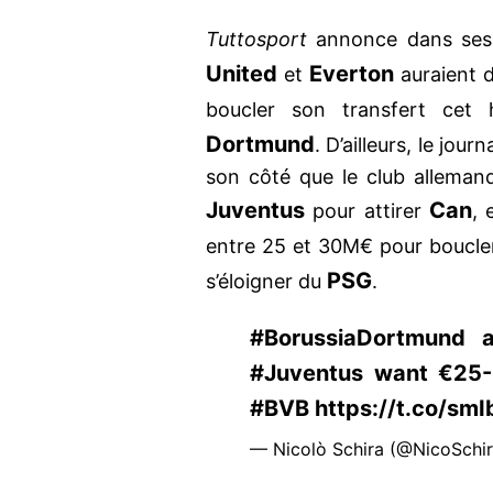
Tuttosport
annonce dans ses
United
Everton
et
auraient 
boucler son transfert ce
Dortmund
. D’ailleurs, le journ
son côté que le club allemand
Juventus
Can
pour attirer
, 
entre 25 et 30M€ pour boucler
PSG
s’éloigner du
.
#BorussiaDortmund a
#Juventus want €25-3
#BVB https://t.co/sm
— Nicolò Schira (@NicoSchir