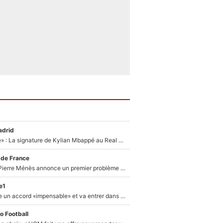
adrid
«C'est une fierté» : La signature de Kylian Mbappé au Real Madrid continue de régaler l'Espagne
 de France
Michael Olise : Pierre Ménès annonce un premier problème pour Zinedine Zidane en équipe de France
e1
F1 - Alpine signe un accord «impensable» et va entrer dans une nouvelle dimension : Grande nouvelle pour Pierre Gasly !
o Football