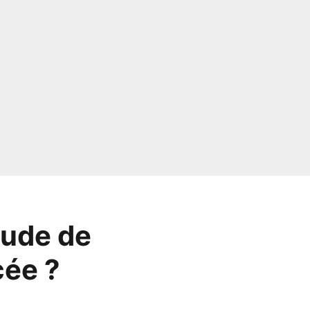
aude de
cée ?