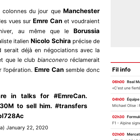
Manchester
 colonnes du jour que
Emre Can
des vues sur
et voudraient
Borussia
t hiver, au même que le
Nicolo Schira
aliste italien
précise de
 serait déjà en négociations avec la
et que le club
bianconero
réclamerait
Emre Can
Fil info
 l’opération.
semble donc
06h00
Real M
re in talks for #EmreCan.
04h00
Équipe
0M to sell him. #transfers
IbI728Ac
02h30
Formul
a) January 22, 2020
02h00
Mercat