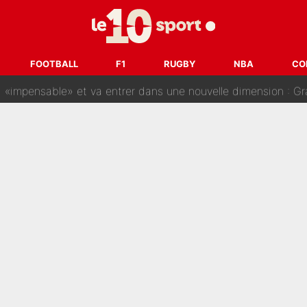
gnature de Kylian Mbappé au Real Madrid continue de régaler 
ès annonce un premier problème pour Zinedine Zidane en éq
FOOTBALL
F1
RUGBY
NBA
CO
 «impensable» et va entrer dans une nouvelle dimension : Gra
L'OM fait une offre pour recruter un ancien joueur du PSG... et
Le PSG a dit non au transfert qui bat tous les records sur 