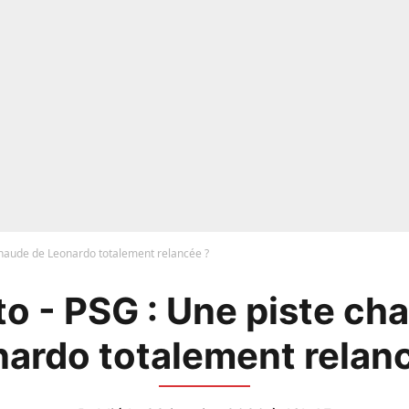
chaude de Leonardo totalement relancée ?
o - PSG : Une piste ch
ardo totalement relan