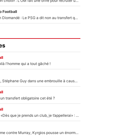
«C’est un très bon choix» : L'OM fait une offre pour recruter un ancien joueur du PSG... et c'est validé dans l'After Foot !
 Football
140M€ pour Yan Diomandé : Le PSG a dit non au transfert qui bat tous les records sur le mercato
es
ll
ilà l'homme qui a tout gâché !
«Détester à vie», Stéphane Guy dans une embrouille à cause du PSG !
ll
n transfert obligatoire cet été ?
ll
Mercato - OM - «Dès que je prends un club, je t’appellerai» : La promesse de Marcelino au moment de claquer la porte
Victime de racisme contre Murray, Kyrgios pousse un énorme coup de gueule !