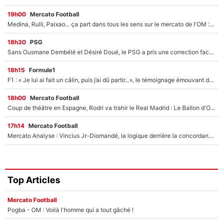
19h00
Mercato Football
Medina, Rulli, Paixao... ça part dans tous les sens sur le mercato de l'OM : Frank McCourt va enfin récupérer l'argent qu'il attend ?
18h30
PSG
Sans Ousmane Dembélé et Désiré Doué, le PSG a pris une correction face à Majorque : Luis Enrique attend avec impatience des renforts !
18h15
Formule1
F1 : « Je lui ai fait un câlin, puis j’ai dû partir...», le témoignage émouvant de Max Verstappen sur sa fille
18h00
Mercato Football
Coup de théâtre en Espagne, Rodri va trahir le Real Madrid : Le Ballon d'Or a choisi de signer au FC Barcelone !
17h14
Mercato Football
Mercato Analyse : Vincius Jr-Diomandé, la logique derrière la concordance des temps
Top Articles
Mercato Football
Pogba - OM : Voilà l'homme qui a tout gâché !