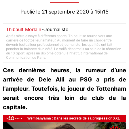
Publié le 21 septembre 2020 à 15h15
Thibault Morlain
-
Journaliste
Après s’être essayé à différents sports, Thibault se tourne vers une
carrière de footballeur amateur. Au moment de faire un choix entre
devenir footballeur professionnel et journaliste, les qualités ont fait
pencher la balance d’un côté. Le voilà désormais au sein de la rédaction
du 10 Sport, après un diplôme obtenu à l’Institut International de
Communication de Paris.
Ces dernières heures, la rumeur d’une
arrivée de Dele Alli au PSG a pris de
l’ampleur. Toutefois, le joueur de Tottenham
serait encore très loin du club de la
capitale.