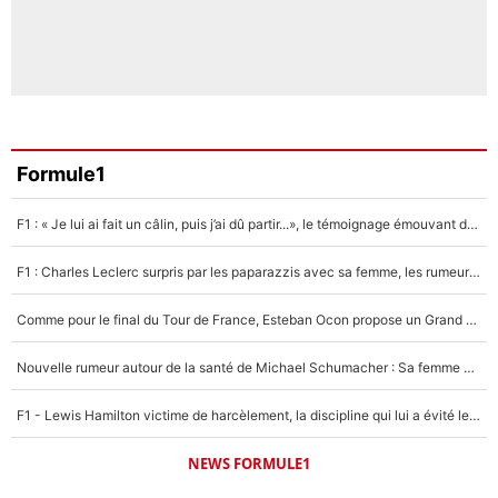
Formule1
F1 : « Je lui ai fait un câlin, puis j’ai dû partir...», le témoignage émouvant de Max Verstappen sur sa fille
F1 : Charles Leclerc surpris par les paparazzis avec sa femme, les rumeurs étaient vraies !
Comme pour le final du Tour de France, Esteban Ocon propose un Grand Prix de Formule 1 à Paris : «Autour de l’Arc de Triomphe, ce serait génial» !
Nouvelle rumeur autour de la santé de Michael Schumacher : Sa femme Corinna sort du silence
F1 - Lewis Hamilton victime de harcèlement, la discipline qui lui a évité le pire : «J'aurais probablement mal tourné»
NEWS FORMULE1