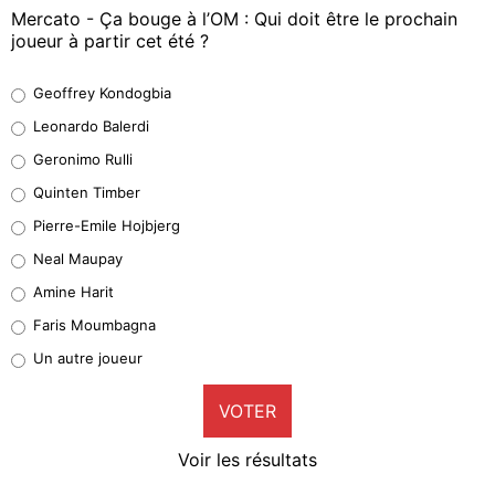
Mercato - Ça bouge à l’OM : Qui doit être le prochain
joueur à partir cet été ?
Geoffrey Kondogbia
Geoffrey Kondogbia
38%
Leonardo Balerdi
Leonardo Balerdi
Geronimo Rulli
32%
Quinten Timber
Geronimo Rulli
Pierre-Emile Hojbjerg
5%
Neal Maupay
Quinten Timber
Amine Harit
1%
Faris Moumbagna
Pierre-Emile Hojbjerg
Un autre joueur
9%
VOTER
Neal Maupay
4%
Voir les résultats
Amine Harit