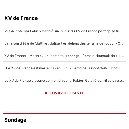
XV de France
Mis de côté par Fabien Galthié, un joueur du XV de France partage sa frustration : «ils ne me l’ont pas dit tout de suite»
La raison d'être de Matthieu Jalibert en dehors des terrains de rugby : «Ça m'atteint autant que si tu touches à un membre de ma famille»
XV de France - Matthieu Jalibert a tout changé : Romain Ntamack doit-il s’inquiéter pour sa place à un an de la Coupe du monde ?
«Le XV de France est meilleur avec Lucu» : Antoine Dupont doit-il s’inquiéter pour sa place ?
Le XV de France a trouvé son remplaçant : Fabien Galthié doit-il se passer d'Antoine Dupont ?
ACTUS XV DE FRANCE
Sondage