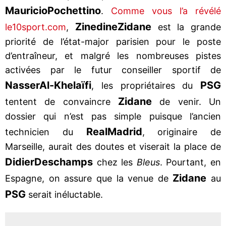
Mauricio
Pochettino
.
Comme vous l’a révélé
Zinedine
Zidane
le10sport.com
,
est la grande
priorité de l’état-major parisien pour le poste
d’entraîneur, et malgré les nombreuses pistes
activées par le futur conseiller sportif de
Nasser
Al-Khelaïfi
PSG
, les propriétaires du
Zidane
tentent de convaincre
de venir. Un
dossier qui n’est pas simple puisque l’ancien
Real
Madrid
technicien du
, originaire de
Marseille, aurait des doutes et viserait la place de
Didier
Deschamps
chez les
Bleus
. Pourtant, en
Zidane
Espagne, on assure que la venue de
au
PSG
serait inéluctable.