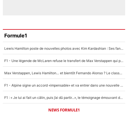
Formule1
Lewis Hamilton poste de nouvelles photos avec Kim Kardashian : Ses fans le voient déjà redevenir champion du monde de F1 grâce à elle !
F1 - Une légende de McLaren refuse le transfert de Max Verstappen qui pourrait «faire des vagues» et plomber l'ambiance dans l'équipe
Max Verstappen, Lewis Hamilton… et bientôt Fernando Alonso ? Le classement des pilotes les mieux payés en Formule 1 risque de changer !
F1 - Alpine signe un accord «impensable» et va entrer dans une nouvelle dimension : Grande nouvelle pour Pierre Gasly !
F1 : « Je lui ai fait un câlin, puis j’ai dû partir...», le témoignage émouvant de Max Verstappen sur sa fille
NEWS FORMULE1