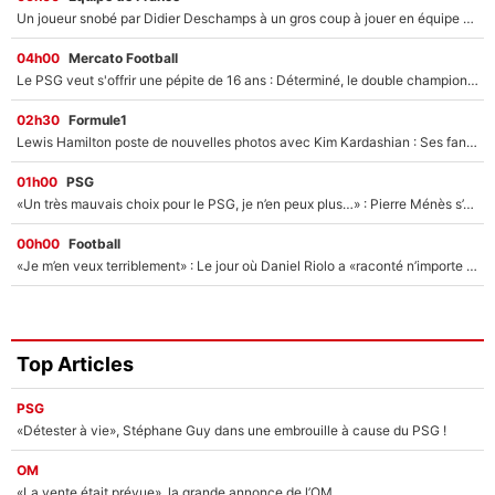
Un joueur snobé par Didier Deschamps à un gros coup à jouer en équipe de France : Zinedine Zidane a trouvé son numéro 9 ?
04h00
Mercato Football
Le PSG veut s'offrir une pépite de 16 ans : Déterminé, le double champion d'Europe en titre est prêt à lâcher 40M€ pour celui que l'on compare déjà à Vinicius Jr !
02h30
Formule1
Lewis Hamilton poste de nouvelles photos avec Kim Kardashian : Ses fans le voient déjà redevenir champion du monde de F1 grâce à elle !
01h00
PSG
«Un très mauvais choix pour le PSG, je n’en peux plus…» : Pierre Ménès s’est complètement trompé avec Luis Enrique et ces déclarations le prouvent !
00h00
Football
«Je m’en veux terriblement» : Le jour où Daniel Riolo a «raconté n’importe quoi» dans l'After Foot !
Top Articles
PSG
«Détester à vie», Stéphane Guy dans une embrouille à cause du PSG !
OM
«La vente était prévue», la grande annonce de l’OM