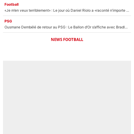
Football
«Je m’en veux terriblement» : Le jour où Daniel Riolo a «raconté n’importe quoi» dans l'After Foot !
PSG
Ousmane Dembélé de retour au PSG : Le Ballon d’Or s’affiche avec Bradley Barcola en plein cœur du feuilleton sur son départ !
NEWS FOOTBALL