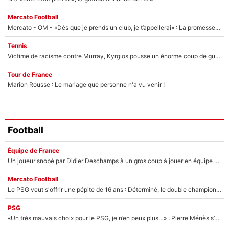
Mercato Football
Mercato - OM - «Dès que je prends un club, je t’appellerai» : La promesse de Marcelino au moment de claquer la porte
Tennis
Victime de racisme contre Murray, Kyrgios pousse un énorme coup de gueule !
Tour de France
Marion Rousse : Le mariage que personne n'a vu venir !
Football
Équipe de France
Un joueur snobé par Didier Deschamps à un gros coup à jouer en équipe de France : Zinedine Zidane a trouvé son numéro 9 ?
Mercato Football
Le PSG veut s'offrir une pépite de 16 ans : Déterminé, le double champion d'Europe en titre est prêt à lâcher 40M€ pour celui que l'on compare déjà à Vinicius Jr !
PSG
«Un très mauvais choix pour le PSG, je n’en peux plus…» : Pierre Ménès s’est complètement trompé avec Luis Enrique et ces déclarations le prouvent !