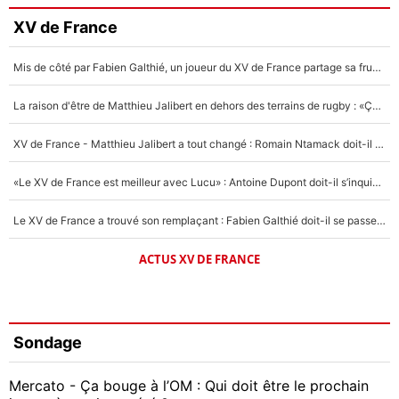
XV de France
Mis de côté par Fabien Galthié, un joueur du XV de France partage sa frustration : «ils ne me l’ont pas dit tout de suite»
La raison d'être de Matthieu Jalibert en dehors des terrains de rugby : «Ça m'atteint autant que si tu touches à un membre de ma famille»
XV de France - Matthieu Jalibert a tout changé : Romain Ntamack doit-il s’inquiéter pour sa place à un an de la Coupe du monde ?
«Le XV de France est meilleur avec Lucu» : Antoine Dupont doit-il s’inquiéter pour sa place ?
Le XV de France a trouvé son remplaçant : Fabien Galthié doit-il se passer d'Antoine Dupont ?
ACTUS XV DE FRANCE
Sondage
Mercato - Ça bouge à l’OM : Qui doit être le prochain