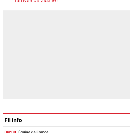
l’arrivée de Zidane !
Fil info
06h00
Équipe de France