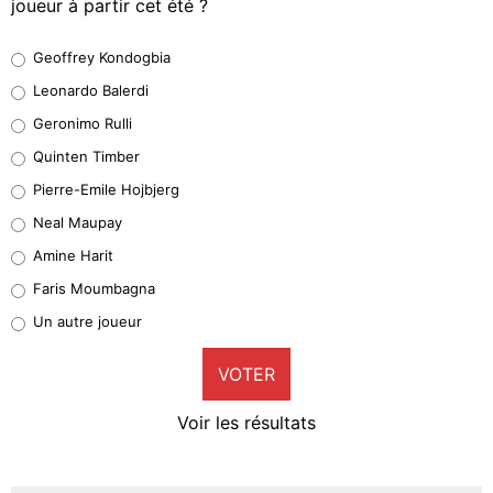
joueur à partir cet été ?
Geoffrey Kondogbia
Geoffrey Kondogbia
38%
Leonardo Balerdi
Leonardo Balerdi
Geronimo Rulli
32%
Quinten Timber
Geronimo Rulli
Pierre-Emile Hojbjerg
5%
Neal Maupay
Quinten Timber
Amine Harit
1%
Faris Moumbagna
Pierre-Emile Hojbjerg
Un autre joueur
9%
VOTER
Neal Maupay
4%
Voir les résultats
Amine Harit
3%