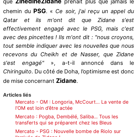
Zinedine
Zidane
que
prenait plus que jamais le
PSG
chemin du
. «
Ce soir, j'ai reçu un appel du
Qatar et ils m'ont dit que Zidane s'est
effectivement engagé avec le PSG, mais c'est
avec des pincettes ! Ils m'ont dit : "nous croyons,
tout semble indiquer avec les nouvelles que nous
recevons du Cheikh et de Nasser, que Zidane
s'est engagé"
», a-t-il annoncé dans le
Chiringuito
. Du côté de Doha, l’optimisme est donc
Zidane
de mise concernant
.
Articles liés
Mercato - OM : Longoria, McCourt… La vente de
l’OM est loin d’être actée
Mercato : Pogba, Dembélé, Saliba... Tous les
transferts qui se préparent chez les Bleus
Mercato - PSG : Nouvelle bombe de Riolo sur