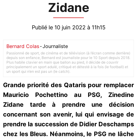
Zidane
Publié le 10 juin 2022 à 11h15
Bernard Colas
-
Journaliste
Passionné de sport, de cinéma et de télévision (à l’écran comme derrière)
depuis son enfance, Bernard est journaliste pour le 10 Sport depuis 2018.
Plus habile clavier en main que ballon au pied, il décide de couvrir
principalement un sport adulé, critiqué et détesté à la fois (le football) et
un sport qui n’en est pas un (le catch).
Grande priorité des Qataris pour remplacer
Mauricio Pochettino au PSG, Zinedine
Zidane tarde à prendre une décision
concernant son avenir, lui qui envisage de
prendre la succession de Didier Deschamps
chez les Bleus. Néanmoins, le PSG ne lâche