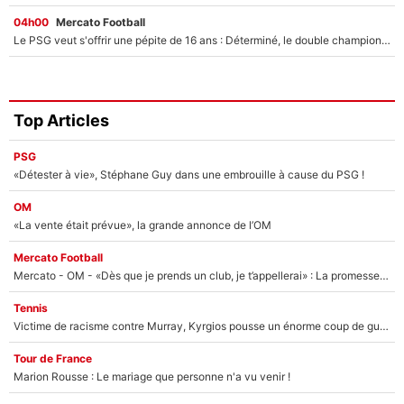
04h00
Mercato Football
Le PSG veut s'offrir une pépite de 16 ans : Déterminé, le double champion d'Europe en titre est prêt à lâcher 40M€ pour celui que l'on compare déjà à Vinicius Jr !
Top Articles
PSG
«Détester à vie», Stéphane Guy dans une embrouille à cause du PSG !
OM
«La vente était prévue», la grande annonce de l’OM
Mercato Football
Mercato - OM - «Dès que je prends un club, je t’appellerai» : La promesse de Marcelino au moment de claquer la porte
Tennis
Victime de racisme contre Murray, Kyrgios pousse un énorme coup de gueule !
Tour de France
Marion Rousse : Le mariage que personne n'a vu venir !