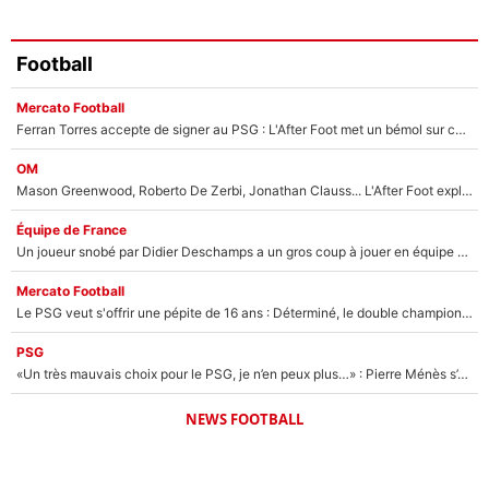
Football
Mercato Football
Ferran Torres accepte de signer au PSG : L'After Foot met un bémol sur ce transfert, le champion du monde va couter trop cher ?
OM
Mason Greenwood, Roberto De Zerbi, Jonathan Clauss... L'After Foot explique pourquoi Medhi Benatia a craqué à l'OM !
Équipe de France
Un joueur snobé par Didier Deschamps a un gros coup à jouer en équipe de France : Zinedine Zidane a trouvé son numéro 9 ?
Mercato Football
Le PSG veut s'offrir une pépite de 16 ans : Déterminé, le double champion d'Europe en titre est prêt à lâcher 40M€ pour celui que l'on compare déjà à Vinicius Jr !
PSG
«Un très mauvais choix pour le PSG, je n’en peux plus…» : Pierre Ménès s’est complètement trompé avec Luis Enrique et ces déclarations le prouvent !
NEWS FOOTBALL