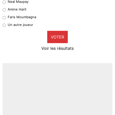
Neal Maupay
Quinten Timber
Amine Harit
1%
Faris Moumbagna
Pierre-Emile Hojbjerg
Un autre joueur
9%
VOTER
Neal Maupay
4%
Voir les résultats
Amine Harit
3%
Faris Moumbagna
4%
Un autre joueur
5%
1720 personnes ont participé aux votes.