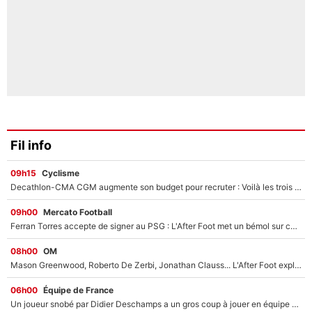
Fil info
09h15
Cyclisme
Decathlon-CMA CGM augmente son budget pour recruter : Voilà les trois premiers coureurs qui font rejoindre Paul Seixas en 2027 !
09h00
Mercato Football
Ferran Torres accepte de signer au PSG : L'After Foot met un bémol sur ce transfert, le champion du monde va couter trop cher ?
08h00
OM
Mason Greenwood, Roberto De Zerbi, Jonathan Clauss... L'After Foot explique pourquoi Medhi Benatia a craqué à l'OM !
06h00
Équipe de France
Un joueur snobé par Didier Deschamps a un gros coup à jouer en équipe de France : Zinedine Zidane a trouvé son numéro 9 ?