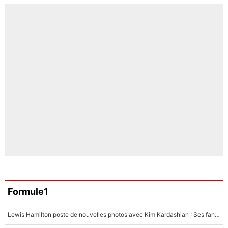
Formule1
Lewis Hamilton poste de nouvelles photos avec Kim Kardashian : Ses fans le voient déjà redevenir champion du monde de F1 grâce à elle !