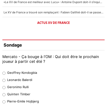
«Le XV de France est meilleur avec Lucu» : Antoine Dupont doit-il s’inquiéter pour sa place ?
Le XV de France a trouvé son remplaçant : Fabien Galthié doit-il se passer d'Antoine Dupont ?
ACTUS XV DE FRANCE
Sondage
Mercato - Ça bouge à l’OM : Qui doit être le prochain
joueur à partir cet été ?
Geoffrey Kondogbia
Geoffrey Kondogbia
38%
Leonardo Balerdi
Leonardo Balerdi
Geronimo Rulli
32%
Quinten Timber
Geronimo Rulli
Pierre-Emile Hojbjerg
5%