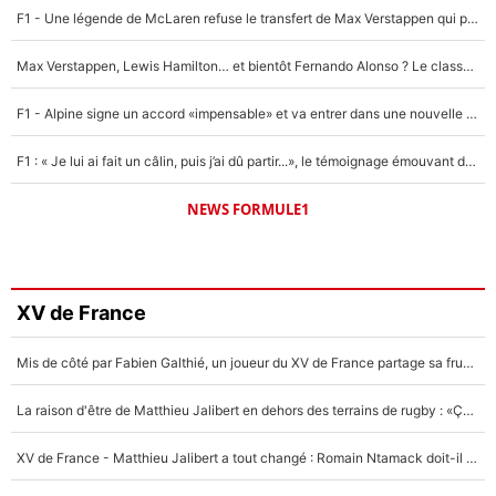
F1 - Une légende de McLaren refuse le transfert de Max Verstappen qui pourrait «faire des vagues» et plomber l'ambiance dans l'équipe
Max Verstappen, Lewis Hamilton… et bientôt Fernando Alonso ? Le classement des pilotes les mieux payés en Formule 1 risque de changer !
F1 - Alpine signe un accord «impensable» et va entrer dans une nouvelle dimension : Grande nouvelle pour Pierre Gasly !
F1 : « Je lui ai fait un câlin, puis j’ai dû partir...», le témoignage émouvant de Max Verstappen sur sa fille
NEWS FORMULE1
XV de France
Mis de côté par Fabien Galthié, un joueur du XV de France partage sa frustration : «ils ne me l’ont pas dit tout de suite»
La raison d'être de Matthieu Jalibert en dehors des terrains de rugby : «Ça m'atteint autant que si tu touches à un membre de ma famille»
XV de France - Matthieu Jalibert a tout changé : Romain Ntamack doit-il s’inquiéter pour sa place à un an de la Coupe du monde ?