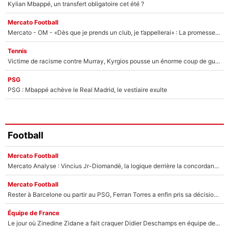
Kylian Mbappé, un transfert obligatoire cet été ?
Mercato Football
Mercato - OM - «Dès que je prends un club, je t’appellerai» : La promesse de Marcelino au moment de claquer la porte
Tennis
Victime de racisme contre Murray, Kyrgios pousse un énorme coup de gueule !
PSG
PSG : Mbappé achève le Real Madrid, le vestiaire exulte
Football
Mercato Football
Mercato Analyse : Vincius Jr-Diomandé, la logique derrière la concordance des temps
Mercato Football
Rester à Barcelone ou partir au PSG, Ferran Torres a enfin pris sa décision : La course contre la montre est lancée !
Équipe de France
Le jour où Zinedine Zidane a fait craquer Didier Deschamps en équipe de France : «Je m’en suis voulu», l’ancien sélectionneur a regretté son geste !