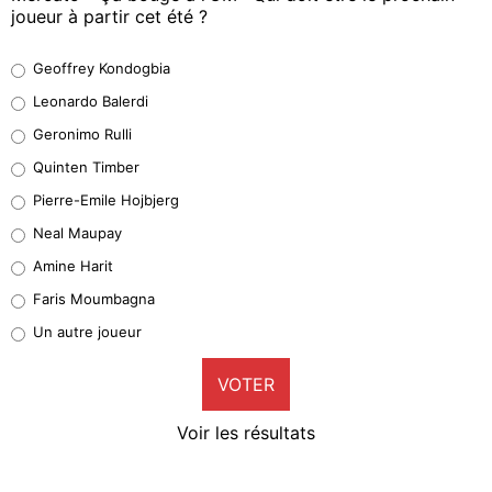
joueur à partir cet été ?
Geoffrey Kondogbia
Geoffrey Kondogbia
38%
Leonardo Balerdi
Leonardo Balerdi
Geronimo Rulli
32%
Quinten Timber
Geronimo Rulli
Pierre-Emile Hojbjerg
5%
Neal Maupay
Quinten Timber
Amine Harit
1%
Faris Moumbagna
Pierre-Emile Hojbjerg
Un autre joueur
9%
VOTER
Neal Maupay
4%
Voir les résultats
Amine Harit
3%