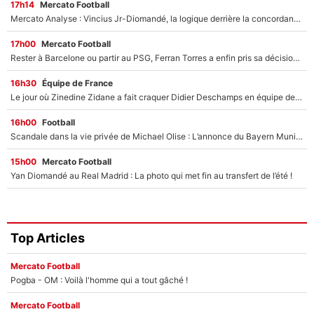
17h14
Mercato Football
Mercato Analyse : Vincius Jr-Diomandé, la logique derrière la concordance des temps
17h00
Mercato Football
Rester à Barcelone ou partir au PSG, Ferran Torres a enfin pris sa décision : La course contre la montre est lancée !
16h30
Équipe de France
Le jour où Zinedine Zidane a fait craquer Didier Deschamps en équipe de France : «Je m’en suis voulu», l’ancien sélectionneur a regretté son geste !
16h00
Football
Scandale dans la vie privée de Michael Olise : L’annonce du Bayern Munich sur son enfant caché
15h00
Mercato Football
Yan Diomandé au Real Madrid : La photo qui met fin au transfert de l’été !
Top Articles
Mercato Football
Pogba - OM : Voilà l'homme qui a tout gâché !
Mercato Football