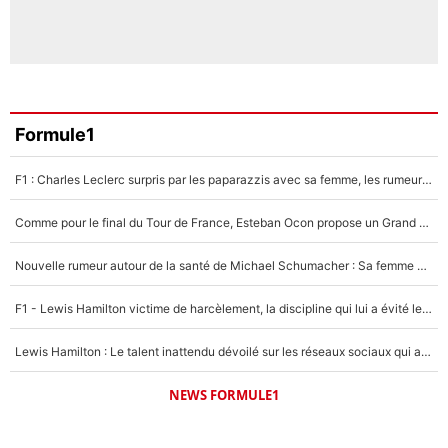
Formule1
F1 : Charles Leclerc surpris par les paparazzis avec sa femme, les rumeurs étaient vraies !
Comme pour le final du Tour de France, Esteban Ocon propose un Grand Prix de Formule 1 à Paris : «Autour de l’Arc de Triomphe, ce serait génial» !
Nouvelle rumeur autour de la santé de Michael Schumacher : Sa femme Corinna sort du silence
F1 - Lewis Hamilton victime de harcèlement, la discipline qui lui a évité le pire : «J'aurais probablement mal tourné»
Lewis Hamilton : Le talent inattendu dévoilé sur les réseaux sociaux qui a impressionné Kim Kardashian pendant leurs vacances en amoureux !
NEWS FORMULE1