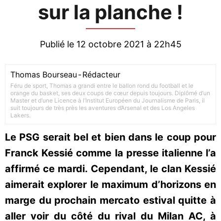
sur la planche !
Publié le 12 octobre 2021 à 22h45
Thomas Bourseau
-
Rédacteur
Féru de sport, Thomas a grandi entre le ballon rond du football et le
orange du basket, ses deux coups de cœur depuis toujours. Diplômé d’un
Master et d’une Licence à l’Institut Européen du Journalisme de Paris, il
suit toujours de très près les aventures d’Arsenal et des Los Angeles
Lakers.
Le PSG serait bel et bien dans le coup pour
Franck Kessié comme la presse italienne l’a
affirmé ce mardi. Cependant, le clan Kessié
aimerait explorer le maximum d’horizons en
marge du prochain mercato estival quitte à
aller voir du côté du rival du Milan AC, à