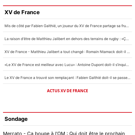
XV de France
Mis de côté par Fabien Galthié, un joueur du XV de France partage sa frustration : «ils ne me l’ont pas dit tout de suite»
La raison d'être de Matthieu Jalibert en dehors des terrains de rugby : «Ça m'atteint autant que si tu touches à un membre de ma famille»
XV de France - Matthieu Jalibert a tout changé : Romain Ntamack doit-il s’inquiéter pour sa place à un an de la Coupe du monde ?
«Le XV de France est meilleur avec Lucu» : Antoine Dupont doit-il s’inquiéter pour sa place ?
Le XV de France a trouvé son remplaçant : Fabien Galthié doit-il se passer d'Antoine Dupont ?
ACTUS XV DE FRANCE
Sondage
Mercato - Ça bouge à l’OM : Qui doit être le prochain