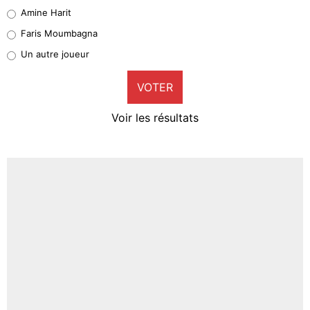
Quinten Timber
Amine Harit
1%
Faris Moumbagna
Pierre-Emile Hojbjerg
Un autre joueur
9%
VOTER
Neal Maupay
4%
Voir les résultats
Amine Harit
3%
Faris Moumbagna
4%
Un autre joueur
5%
1631 personnes ont participé aux votes.