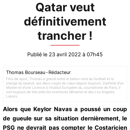
Qatar veut
définitivement
trancher !
Publié le 23 avril 2022 à 07h45
Thomas Bourseau
-
Rédacteur
Féru de sport, Thomas a grandi entre le ballon rond du football et le
orange du basket, ses deux coups de cœur depuis toujours. Diplômé d’un
Master et d’une Licence à l’Institut Européen du Journalisme de Paris, il
suit toujours de très près les aventures d’Arsenal et des Los Angeles
Lakers.
Alors que Keylor Navas a poussé un coup
de gueule sur sa situation dernièrement, le
PSG ne devrait pas compter le Costaricien