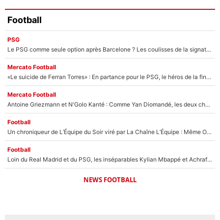
Football
PSG
Le PSG comme seule option après Barcelone ? Les coulisses de la signature historique de Lionel Messi sont révélées au grand jour !
Mercato Football
«Le suicide de Ferran Torres» : En partance pour le PSG, le héros de la finale de la Coupe du monde s'attire les foudres de la presse espagnole !
Mercato Football
Antoine Griezmann et N'Golo Kanté : Comme Yan Diomandé, les deux champions du monde ont refusé de signer au PSG !
Football
Un chroniqueur de L’Équipe du Soir viré par La Chaîne L’Équipe : Même Olivier Ménard n’avait pas pu empêcher son départ, «je l’ai appris sur Twitter, je l’ai vécu assez mal»
Football
Loin du Real Madrid et du PSG, les inséparables Kylian Mbappé et Achraf Hakimi changent d'équipe le temps d'une journée !
NEWS FOOTBALL