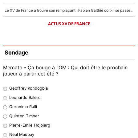
Le XV de France a trouvé son remplaçant : Fabien Galthié doit-il se passer d'Antoine Dupont ?
ACTUS XV DE FRANCE
Sondage
Mercato - Ça bouge à l’OM : Qui doit être le prochain
joueur à partir cet été ?
Geoffrey Kondogbia
Geoffrey Kondogbia
38%
Leonardo Balerdi
Leonardo Balerdi
Geronimo Rulli
32%
Quinten Timber
Geronimo Rulli
Pierre-Emile Hojbjerg
5%
Neal Maupay