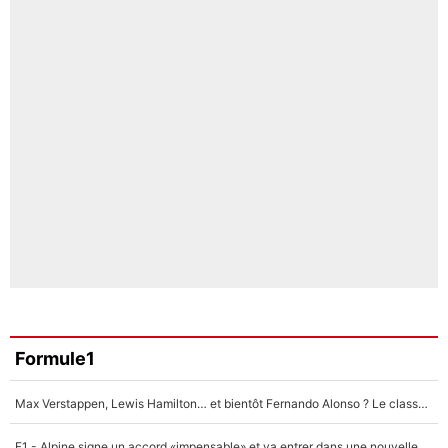
Formule1
Max Verstappen, Lewis Hamilton… et bientôt Fernando Alonso ? Le classement des pilotes les mieux payés en Formule 1 risque de changer !
F1 - Alpine signe un accord «impensable» et va entrer dans une nouvelle dimension : Grande nouvelle pour Pierre Gasly !