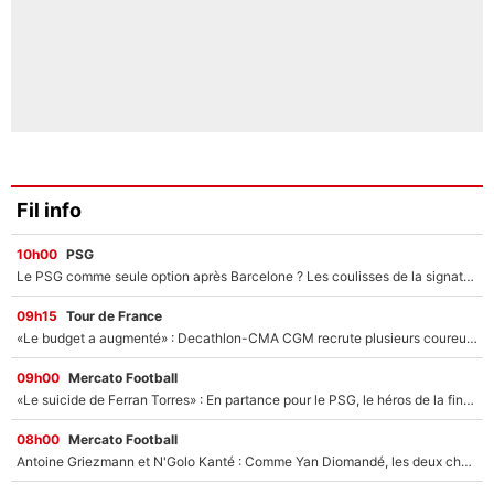
Fil info
10h00
PSG
Le PSG comme seule option après Barcelone ? Les coulisses de la signature historique de Lionel Messi sont révélées au grand jour !
09h15
Tour de France
«Le budget a augmenté» : Decathlon-CMA CGM recrute plusieurs coureurs pour offrir à Paul Seixas une équipe pour gagner le Tour de France 2027
09h00
Mercato Football
«Le suicide de Ferran Torres» : En partance pour le PSG, le héros de la finale de la Coupe du monde s'attire les foudres de la presse espagnole !
08h00
Mercato Football
Antoine Griezmann et N'Golo Kanté : Comme Yan Diomandé, les deux champions du monde ont refusé de signer au PSG !