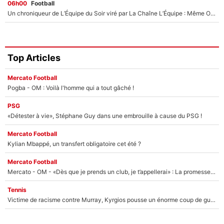
06h00
Football
Un chroniqueur de L’Équipe du Soir viré par La Chaîne L’Équipe : Même Olivier Ménard n’avait pas pu empêcher son départ, «je l’ai appris sur Twitter, je l’ai vécu assez mal»
Top Articles
Mercato Football
Pogba - OM : Voilà l'homme qui a tout gâché !
PSG
«Détester à vie», Stéphane Guy dans une embrouille à cause du PSG !
Mercato Football
Kylian Mbappé, un transfert obligatoire cet été ?
Mercato Football
Mercato - OM - «Dès que je prends un club, je t’appellerai» : La promesse de Marcelino au moment de claquer la porte
Tennis
Victime de racisme contre Murray, Kyrgios pousse un énorme coup de gueule !