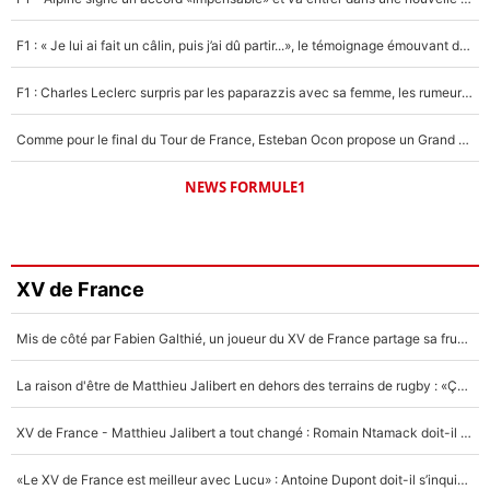
F1 : « Je lui ai fait un câlin, puis j’ai dû partir...», le témoignage émouvant de Max Verstappen sur sa fille
F1 : Charles Leclerc surpris par les paparazzis avec sa femme, les rumeurs étaient vraies !
Comme pour le final du Tour de France, Esteban Ocon propose un Grand Prix de Formule 1 à Paris : «Autour de l’Arc de Triomphe, ce serait génial» !
NEWS FORMULE1
XV de France
Mis de côté par Fabien Galthié, un joueur du XV de France partage sa frustration : «ils ne me l’ont pas dit tout de suite»
La raison d'être de Matthieu Jalibert en dehors des terrains de rugby : «Ça m'atteint autant que si tu touches à un membre de ma famille»
XV de France - Matthieu Jalibert a tout changé : Romain Ntamack doit-il s’inquiéter pour sa place à un an de la Coupe du monde ?
«Le XV de France est meilleur avec Lucu» : Antoine Dupont doit-il s’inquiéter pour sa place ?