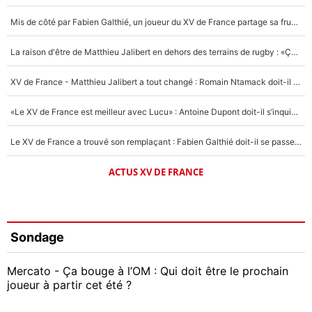
Mis de côté par Fabien Galthié, un joueur du XV de France partage sa frustration : «ils ne me l’ont pas dit tout de suite»
La raison d'être de Matthieu Jalibert en dehors des terrains de rugby : «Ça m'atteint autant que si tu touches à un membre de ma famille»
XV de France - Matthieu Jalibert a tout changé : Romain Ntamack doit-il s’inquiéter pour sa place à un an de la Coupe du monde ?
«Le XV de France est meilleur avec Lucu» : Antoine Dupont doit-il s’inquiéter pour sa place ?
Le XV de France a trouvé son remplaçant : Fabien Galthié doit-il se passer d'Antoine Dupont ?
ACTUS XV DE FRANCE
Sondage
Mercato - Ça bouge à l’OM : Qui doit être le prochain
joueur à partir cet été ?
Geoffrey Kondogbia