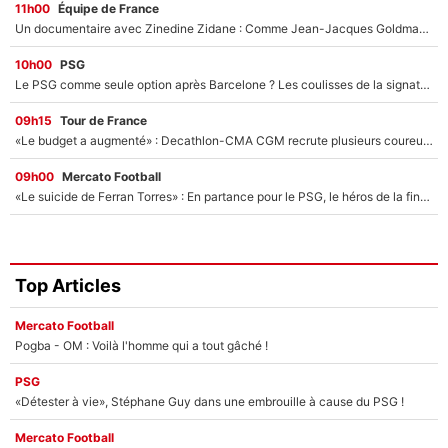
11h00
Équipe de France
Un documentaire avec Zinedine Zidane : Comme Jean-Jacques Goldman et Mylène Farmer, le nouveau sélectionneur de l'équipe de France a recalé une journaliste très connue
10h00
PSG
Le PSG comme seule option après Barcelone ? Les coulisses de la signature historique de Lionel Messi sont révélées au grand jour !
09h15
Tour de France
«Le budget a augmenté» : Decathlon-CMA CGM recrute plusieurs coureurs pour offrir à Paul Seixas une équipe pour gagner le Tour de France 2027
09h00
Mercato Football
«Le suicide de Ferran Torres» : En partance pour le PSG, le héros de la finale de la Coupe du monde s'attire les foudres de la presse espagnole !
Top Articles
Mercato Football
Pogba - OM : Voilà l'homme qui a tout gâché !
PSG
«Détester à vie», Stéphane Guy dans une embrouille à cause du PSG !
Mercato Football