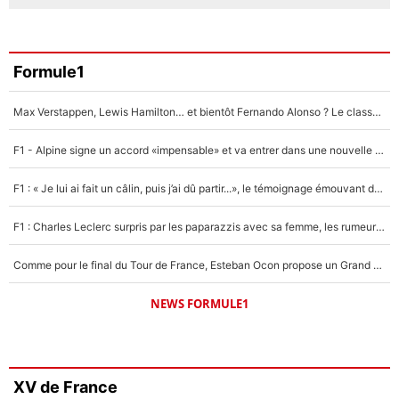
Formule1
Max Verstappen, Lewis Hamilton… et bientôt Fernando Alonso ? Le classement des pilotes les mieux payés en Formule 1 risque de changer !
F1 - Alpine signe un accord «impensable» et va entrer dans une nouvelle dimension : Grande nouvelle pour Pierre Gasly !
F1 : « Je lui ai fait un câlin, puis j’ai dû partir...», le témoignage émouvant de Max Verstappen sur sa fille
F1 : Charles Leclerc surpris par les paparazzis avec sa femme, les rumeurs étaient vraies !
Comme pour le final du Tour de France, Esteban Ocon propose un Grand Prix de Formule 1 à Paris : «Autour de l’Arc de Triomphe, ce serait génial» !
NEWS FORMULE1
XV de France