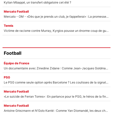
Kylian Mbappé, un transfert obligatoire cet été ?
Mercato Football
Mercato - OM - «Dès que je prends un club, je t’appellerai» : La promesse de Marcelino au moment de claquer la porte
Tennis
Victime de racisme contre Murray, Kyrgios pousse un énorme coup de gueule !
Football
Équipe de France
Un documentaire avec Zinedine Zidane : Comme Jean-Jacques Goldman et Mylène Farmer, le nouveau sélectionneur de l'équipe de France a recalé une journaliste très connue
PSG
Le PSG comme seule option après Barcelone ? Les coulisses de la signature historique de Lionel Messi sont révélées au grand jour !
Mercato Football
«Le suicide de Ferran Torres» : En partance pour le PSG, le héros de la finale de la Coupe du monde s'attire les foudres de la presse espagnole !
Mercato Football
Antoine Griezmann et N'Golo Kanté : Comme Yan Diomandé, les deux champions du monde ont refusé de signer au PSG !