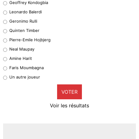
Geoffrey Kondogbia
38%
Leonardo Balerdi
Leonardo Balerdi
Geronimo Rulli
32%
Quinten Timber
Geronimo Rulli
Pierre-Emile Hojbjerg
5%
Neal Maupay
Quinten Timber
Amine Harit
1%
Faris Moumbagna
Pierre-Emile Hojbjerg
Un autre joueur
9%
VOTER
Neal Maupay
4%
Voir les résultats
Amine Harit
3%
Faris Moumbagna
4%