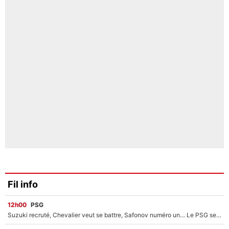
Fil info
12h00
PSG
Suzuki recruté, Chevalier veut se battre, Safonov numéro un… Le PSG se lance encore dans un gros chantier pour le poste de gardien de but