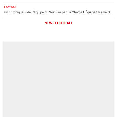
Football
Un chroniqueur de L’Équipe du Soir viré par La Chaîne L’Équipe : Même Olivier Ménard n’avait pas pu empêcher son départ, «je l’ai appris sur Twitter, je l’ai vécu assez mal»
NEWS FOOTBALL