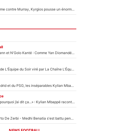
Victime de racisme contre Murray, Kyrgios pousse un énorme coup de gueule !
ll
Antoine Griezmann et N'Golo Kanté : Comme Yan Diomandé, les deux champions du monde ont refusé de signer au PSG !
Un chroniqueur de L’Équipe du Soir viré par La Chaîne L’Équipe : Même Olivier Ménard n’avait pas pu empêcher son départ, «je l’ai appris sur Twitter, je l’ai vécu assez mal»
Loin du Real Madrid et du PSG, les inséparables Kylian Mbappé et Achraf Hakimi changent d'équipe le temps d'une journée !
ce
«Je ne sais pas pourquoi j’ai dit ça...» : Kylian Mbappé raconte sa première rencontre avec Zinédine Zidane (et c’est très drôle)
Départ de Roberto De Zerbi - Medhi Benatia s'est battu pendant six mois pour le retenir à l'OM, le PSG a été le naufrage de trop : «Je pars avec toi»
NEWS FOOTBALL