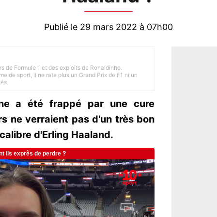
Publié le 29 mars 2022 à 07h00
rs de Formule 1 et des exploits de Ronaldinho.
e de sport, il ne rate plus un Grand Prix de F1 ni un
tés
one a été frappé par une cure
rs ne verraient pas d'un très bon
 calibre d'Erling Haaland.