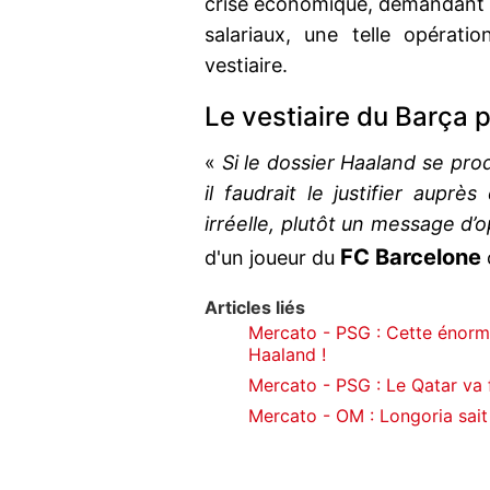
crise économique, demandant à 
salariaux, une telle opérati
vestiaire.
Le vestiaire du Barça
«
Si le dossier Haaland se produ
il faudrait le justifier auprè
irréelle, plutôt un message d’
FC Barcelone
d'un joueur du
Articles liés
Mercato - PSG : Cette énorm
Haaland !
Mercato - PSG : Le Qatar va f
Mercato - OM : Longoria sait c