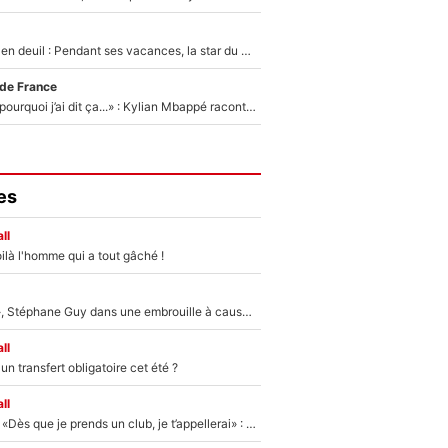
Antoine Dupont en deuil : Pendant ses vacances, la star du XV de France a perdu sa grand-mère
 de France
«Je ne sais pas pourquoi j’ai dit ça...» : Kylian Mbappé raconte sa première rencontre avec Zinédine Zidane (et c’est très drôle)
es
ll
ilà l'homme qui a tout gâché !
«Détester à vie», Stéphane Guy dans une embrouille à cause du PSG !
ll
n transfert obligatoire cet été ?
ll
Mercato - OM - «Dès que je prends un club, je t’appellerai» : La promesse de Marcelino au moment de claquer la porte