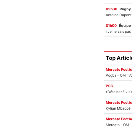
02h30
Rugby
01h00
Équipe
Top Articl
Mercato Footba
Pogba - OM : Vo
PSG
Mercato Footba
Kylian Mbappé, u
Mercato Footba