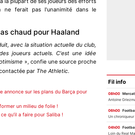
la plupart de ses joueurs des efforts
on ne ferait pas l'unanimité dans le
 pas chaud pour Haaland
it, avec la situation actuelle du club,
s des joueurs actuels. C'est une idée
optimisme
», confie une source proche
contactée par
The Athletic
.
Fil info
e annonce sur les plans du Barça pour
08h00
Mercat
ormer un milieu de folie !
06h00
Footbal
e qu’il a faire pour Saliba !
04h00
Footbal