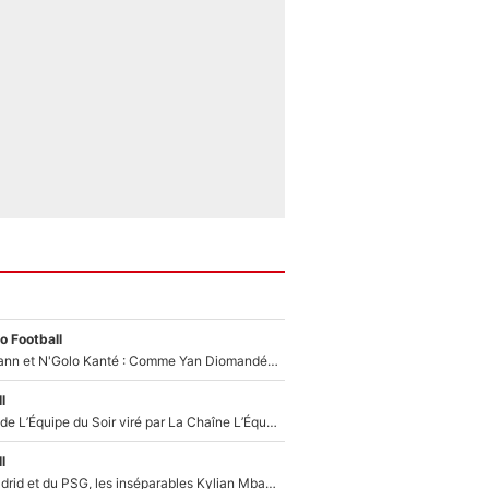
o Football
Antoine Griezmann et N'Golo Kanté : Comme Yan Diomandé, les deux champions du monde ont refusé de signer au PSG !
l
Un chroniqueur de L’Équipe du Soir viré par La Chaîne L’Équipe : Même Olivier Ménard n’avait pas pu empêcher son départ, «je l’ai appris sur Twitter, je l’ai vécu assez mal»
l
Loin du Real Madrid et du PSG, les inséparables Kylian Mbappé et Achraf Hakimi changent d'équipe le temps d'une journée !