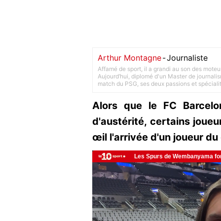
Arthur Montagne
-
Journaliste
Affamé de sport, il a grandi au son des moteu
Aujourd’hui, diplomé d'un Master de journalism
match du PSG, ses deux passions et spéciali
Alors que le FC Barcel
d'austérité, certains joueu
œil l'arrivée d'un joueur du