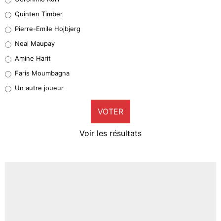
32%
Quinten Timber
Geronimo Rulli
Pierre-Emile Hojbjerg
5%
Neal Maupay
Quinten Timber
Amine Harit
1%
Faris Moumbagna
Pierre-Emile Hojbjerg
Un autre joueur
9%
VOTER
Neal Maupay
4%
Voir les résultats
Amine Harit
3%
Faris Moumbagna
5%
Un autre joueur
5%