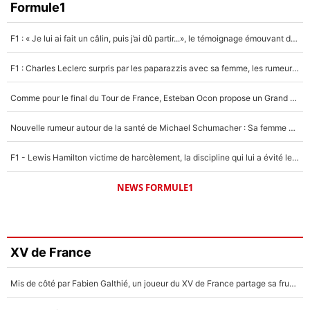
Formule1
F1 : « Je lui ai fait un câlin, puis j’ai dû partir...», le témoignage émouvant de Max Verstappen sur sa fille
F1 : Charles Leclerc surpris par les paparazzis avec sa femme, les rumeurs étaient vraies !
Comme pour le final du Tour de France, Esteban Ocon propose un Grand Prix de Formule 1 à Paris : «Autour de l’Arc de Triomphe, ce serait génial» !
Nouvelle rumeur autour de la santé de Michael Schumacher : Sa femme Corinna sort du silence
F1 - Lewis Hamilton victime de harcèlement, la discipline qui lui a évité le pire : «J'aurais probablement mal tourné»
NEWS FORMULE1
XV de France
Mis de côté par Fabien Galthié, un joueur du XV de France partage sa frustration : «ils ne me l’ont pas dit tout de suite»