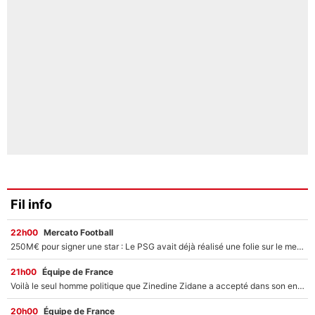
Fil info
22h00
Mercato Football
250M€ pour signer une star : Le PSG avait déjà réalisé une folie sur le mercato bien avant Neymar !
21h00
Équipe de France
Voilà le seul homme politique que Zinedine Zidane a accepté dans son entourage : «Je garde un très bon souvenir de lui»
20h00
Équipe de France