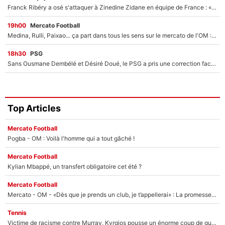
Franck Ribéry a osé s'attaquer à Zinedine Zidane en équipe de France : «Je n'aurais jamais fait ça»
19h00
Mercato Football
Medina, Rulli, Paixao... ça part dans tous les sens sur le mercato de l'OM : Frank McCourt va enfin récupérer l'argent qu'il attend ?
18h30
PSG
Sans Ousmane Dembélé et Désiré Doué, le PSG a pris une correction face à Majorque : Luis Enrique attend avec impatience des renforts !
Top Articles
Mercato Football
Pogba - OM : Voilà l'homme qui a tout gâché !
Mercato Football
Kylian Mbappé, un transfert obligatoire cet été ?
Mercato Football
Mercato - OM - «Dès que je prends un club, je t’appellerai» : La promesse de Marcelino au moment de claquer la porte
Tennis
Victime de racisme contre Murray, Kyrgios pousse un énorme coup de gueule !