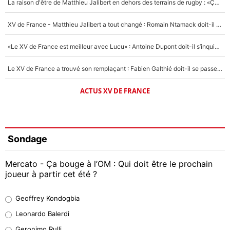
La raison d'être de Matthieu Jalibert en dehors des terrains de rugby : «Ça m'atteint autant que si tu touches à un membre de ma famille»
XV de France - Matthieu Jalibert a tout changé : Romain Ntamack doit-il s’inquiéter pour sa place à un an de la Coupe du monde ?
«Le XV de France est meilleur avec Lucu» : Antoine Dupont doit-il s’inquiéter pour sa place ?
Le XV de France a trouvé son remplaçant : Fabien Galthié doit-il se passer d'Antoine Dupont ?
ACTUS XV DE FRANCE
Sondage
Mercato - Ça bouge à l’OM : Qui doit être le prochain
joueur à partir cet été ?
Geoffrey Kondogbia
Geoffrey Kondogbia
38%
Leonardo Balerdi
Leonardo Balerdi
Geronimo Rulli