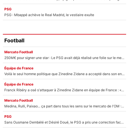
PSG
PSG : Mbappé achève le Real Madrid, le vestiaire exulte
Football
Mercato Football
250M€ pour signer une star : Le PSG avait déjà réalisé une folie sur le mercato bien avant Neymar !
Équipe de France
Voilà le seul homme politique que Zinedine Zidane a accepté dans son entourage : «Je garde un très bon souvenir de lui»
Équipe de France
Franck Ribéry a osé s'attaquer à Zinedine Zidane en équipe de France : «Je n'aurais jamais fait ça»
Mercato Football
Medina, Rulli, Paixao... ça part dans tous les sens sur le mercato de l'OM : Frank McCourt va enfin récupérer l'argent qu'il attend ?
PSG
Sans Ousmane Dembélé et Désiré Doué, le PSG a pris une correction face à Majorque : Luis Enrique attend avec impatience des renforts !