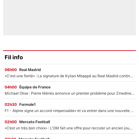
Fil info
06h00
Real Madrid
«C'est une fierté» : La signature de Kylian Mbappé au Real Madrid continue de régaler l'Espagne
04h00
Équipe de France
Michael Olise : Pierre Ménès annonce un premier problème pour Zinedine Zidane en équipe de France
02h30
Formule1
F1 - Alpine signe un accord «impensable» et va entrer dans une nouvelle dimension : Grande nouvelle pour Pierre Gasly !
02h00
Mercato Football
«C’est un très bon choix» : L'OM fait une offre pour recruter un ancien joueur du PSG... et c'est validé dans l'After Foot !