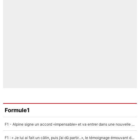
Formule1
F1 - Alpine signe un accord «impensable» et va entrer dans une nouvelle dimension : Grande nouvelle pour Pierre Gasly !
F1 : « Je lui ai fait un câlin, puis j’ai dû partir...», le témoignage émouvant de Max Verstappen sur sa fille