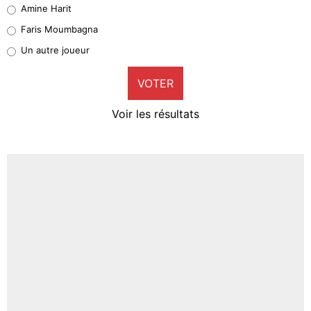
Quinten Timber
Amine Harit
1%
Faris Moumbagna
Pierre-Emile Hojbjerg
Un autre joueur
9%
VOTER
Neal Maupay
4%
Voir les résultats
Amine Harit
3%
Faris Moumbagna
5%
Un autre joueur
5%
1547 personnes ont participé aux votes.