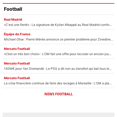
Football
Real Madrid
«C'est une fierté» : La signature de Kylian Mbappé au Real Madrid continue de régaler l'Espagne
Équipe de France
Michael Olise : Pierre Ménès annonce un premier problème pour Zinedine Zidane en équipe de France
Mercato Football
«C’est un très bon choix» : L'OM fait une offre pour recruter un ancien joueur du PSG... et c'est validé dans l'After Foot !
Mercato Football
140M€ pour Yan Diomandé : Le PSG a dit non au transfert qui bat tous les records sur le mercato
Mercato Football
La crise financière continue de faire des ravages à Marseille : L’OM a placé 12 joueurs sur le marché des transferts… et ça pourrait lui rapporter près de 100M€ !
NEWS FOOTBALL