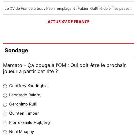
Le XV de France a trouvé son remplaçant : Fabien Galthié doit-il se passer d'Antoine Dupont ?
ACTUS XV DE FRANCE
Sondage
Mercato - Ça bouge à l’OM : Qui doit être le prochain
joueur à partir cet été ?
Geoffrey Kondogbia
Geoffrey Kondogbia
38%
Leonardo Balerdi
Leonardo Balerdi
Geronimo Rulli
32%
Quinten Timber
Geronimo Rulli
Pierre-Emile Hojbjerg
5%
Neal Maupay