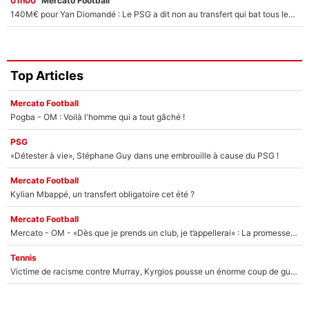
01h00
Mercato Football
140M€ pour Yan Diomandé : Le PSG a dit non au transfert qui bat tous les records sur le mercato
Top Articles
Mercato Football
Pogba - OM : Voilà l'homme qui a tout gâché !
PSG
«Détester à vie», Stéphane Guy dans une embrouille à cause du PSG !
Mercato Football
Kylian Mbappé, un transfert obligatoire cet été ?
Mercato Football
Mercato - OM - «Dès que je prends un club, je t’appellerai» : La promesse de Marcelino au moment de claquer la porte
Tennis
Victime de racisme contre Murray, Kyrgios pousse un énorme coup de gueule !