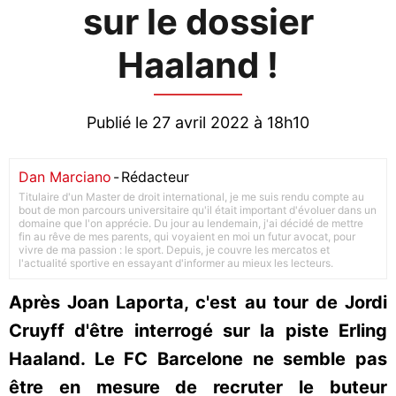
sur le dossier
Haaland !
Publié le 27 avril 2022 à 18h10
Dan Marciano
-
Rédacteur
Titulaire d'un Master de droit international, je me suis rendu compte au
bout de mon parcours universitaire qu'il était important d'évoluer dans un
domaine que l'on apprécie. Du jour au lendemain, j'ai décidé de mettre
fin au rêve de mes parents, qui voyaient en moi un futur avocat, pour
vivre de ma passion : le sport. Depuis, je couvre les mercatos et
l'actualité sportive en essayant d'informer au mieux les lecteurs.
Après Joan Laporta, c'est au tour de Jordi
Cruyff d'être interrogé sur la piste Erling
Haaland. Le FC Barcelone ne semble pas
être en mesure de recruter le buteur