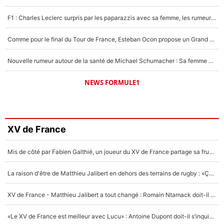
F1 : Charles Leclerc surpris par les paparazzis avec sa femme, les rumeurs étaient vraies !
Comme pour le final du Tour de France, Esteban Ocon propose un Grand Prix de Formule 1 à Paris : «Autour de l’Arc de Triomphe, ce serait génial» !
Nouvelle rumeur autour de la santé de Michael Schumacher : Sa femme Corinna sort du silence
NEWS FORMULE1
XV de France
Mis de côté par Fabien Galthié, un joueur du XV de France partage sa frustration : «ils ne me l’ont pas dit tout de suite»
La raison d'être de Matthieu Jalibert en dehors des terrains de rugby : «Ça m'atteint autant que si tu touches à un membre de ma famille»
XV de France - Matthieu Jalibert a tout changé : Romain Ntamack doit-il s’inquiéter pour sa place à un an de la Coupe du monde ?
«Le XV de France est meilleur avec Lucu» : Antoine Dupont doit-il s’inquiéter pour sa place ?