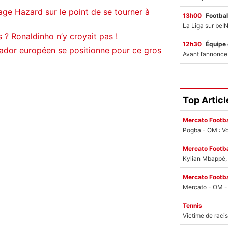
age Hazard sur le point de se tourner à
13h00
Footbal
 ? Ronaldinho n’y croyait pas !
12h30
Équipe
cador européen se positionne pour ce gros
Top Articl
Mercato Footba
Pogba - OM : Vo
Mercato Footba
Kylian Mbappé, u
Mercato Footba
Tennis