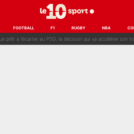
naere officialisent enfin leur couple : La photo qui enflamme 
emplacer Gianni Infantino ? «Il serait un mauvais président», le patron de
FOOTBALL
F1
RUGBY
NBA
CO
ue prêt à l’écarter au PSG, la décision qui va accélérer son tr
erminé : Kylian Mbappé et Lamine Yamal changent de chaîne, «le moment é
ère liste, Zidane a décidé d’accueillir une nouvelle tête en 