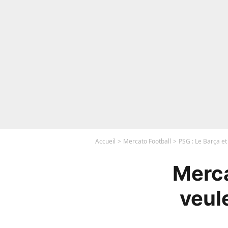
Accueil
Mercato Football
PSG : Le Barça e
Merca
veul