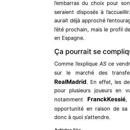
l’embarras du choix pour so
seraient disposés à l’accueilli
aurait déjà approché l’entoura
l’été prochain, mais le profil 
en Espagne.
Ça pourrait se compli
Comme l’explique
AS
ce vendre
sur le marché des transf
Real
Madrid
. En effet, les d
pour plusieurs joueurs en v
Franck
Kessié
notamment
,
opportunité en raison de sa 
donc à quoi s’attendre.