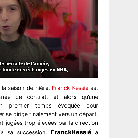
la saison dernière,
Franck Kessié
est
née de contrat, et alors qu’une
 un premier temps évoquée pour
nier se dirige finalement vers un départ.
t jugées trop élevées par la direction
Franck
Kessié
éjà sa succession.
a