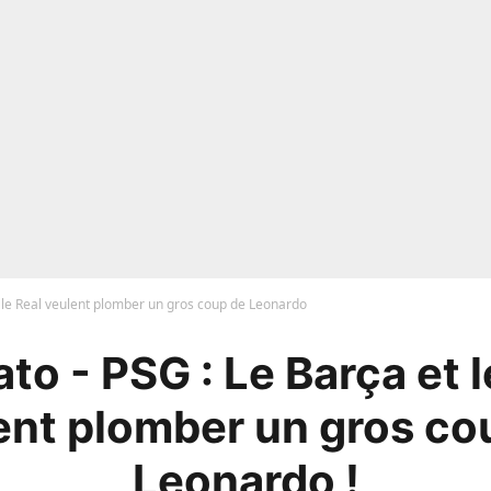
t le Real veulent plomber un gros coup de Leonardo
to - PSG : Le Barça et l
ent plomber un gros co
Leonardo !