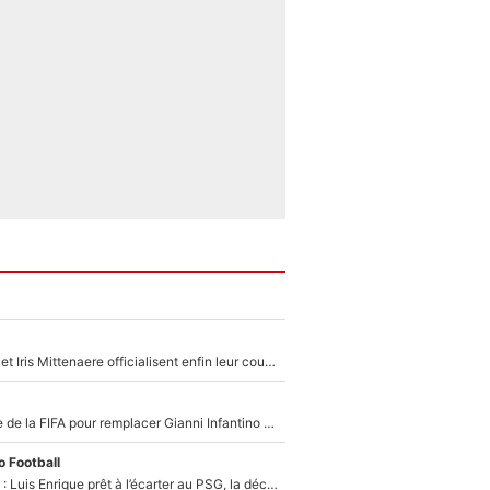
Antoine Dupont et Iris Mittenaere officialisent enfin leur couple : La photo qui enflamme les réseaux sociaux
Du PSG à la tête de la FIFA pour remplacer Gianni Infantino ? «Il serait un mauvais président», le patron de la Liga s'attaque à Nasser Al-Khelaïfi !
 Football
Bradley Barcola : Luis Enrique prêt à l’écarter au PSG, la décision qui va accélérer son transfert à Liverpool ?