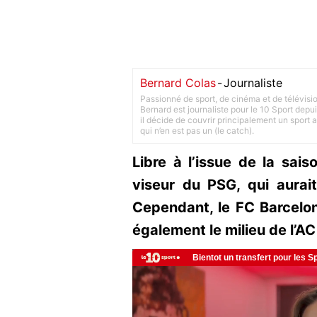
Bernard Colas
-
Journaliste
Passionné de sport, de cinéma et de télévisi
Bernard est journaliste pour le 10 Sport depu
il décide de couvrir principalement un sport adu
qui n’en est pas un (le catch).
Libre à l’issue de la sais
viseur du PSG, qui aurai
Cependant, le FC Barcelon
également le milieu de l’AC