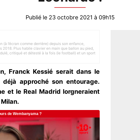
Publié le 23 octobre 2021 à 09h15
on (à l’écran comme derrière) depuis son enfance,
is 2018. Plus habile clavier en main que ballon au pied,
lé, critiqué et détesté à la fois (le football) et un sport
on, Franck Kessié serait dans le
t déjà approché son entourage.
e et le Real Madrid lorgneraient
 Milan.