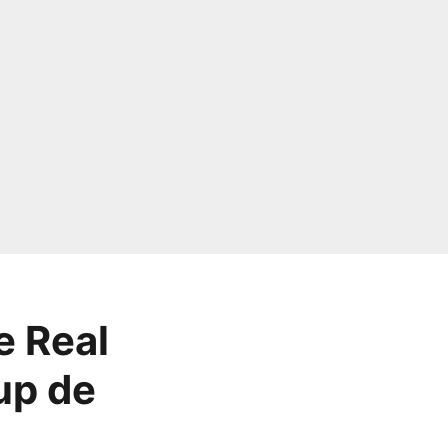
e Real
up de