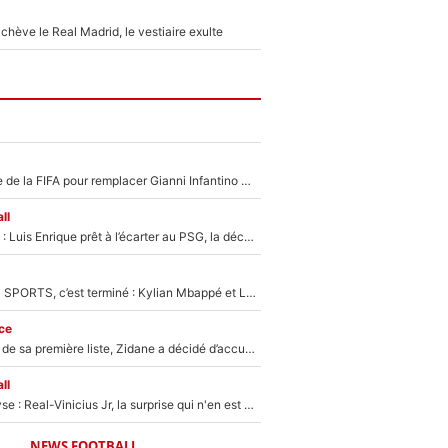
hève le Real Madrid, le vestiaire exulte
Du PSG à la tête de la FIFA pour remplacer Gianni Infantino ? «Il serait un mauvais président», le patron de la Liga s'attaque à Nasser Al-Khelaïfi !
ll
Bradley Barcola : Luis Enrique prêt à l’écarter au PSG, la décision qui va accélérer son transfert à Liverpool ?
La Liga sur beIN SPORTS, c’est terminé : Kylian Mbappé et Lamine Yamal changent de chaîne, «le moment était venu d'ouvrir un nouveau chapitre»
ce
Avant l’annonce de sa première liste, Zidane a décidé d’accueillir une nouvelle tête en équipe de France
ll
Mercato - Analyse : Real-Vinicius Jr, la surprise qui n'en est pas une...
NEWS FOOTBALL