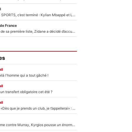
l
La Liga sur beIN SPORTS, c’est terminé : Kylian Mbappé et Lamine Yamal changent de chaîne, «le moment était venu d'ouvrir un nouveau chapitre»
 de France
Avant l’annonce de sa première liste, Zidane a décidé d’accueillir une nouvelle tête en équipe de France
es
ll
ilà l'homme qui a tout gâché !
ll
n transfert obligatoire cet été ?
ll
Mercato - OM - «Dès que je prends un club, je t’appellerai» : La promesse de Marcelino au moment de claquer la porte
Victime de racisme contre Murray, Kyrgios pousse un énorme coup de gueule !