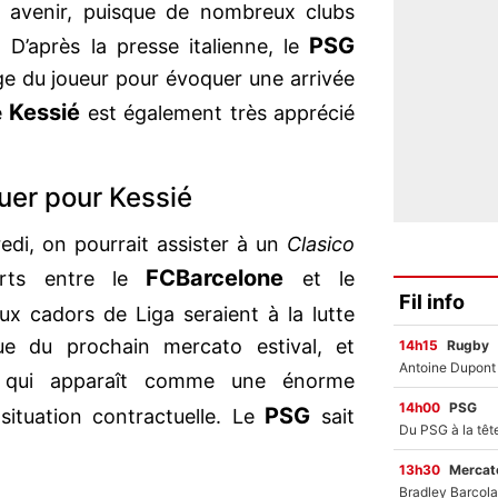
n avenir, puisque de nombreux clubs
PSG
r. D’après la presse italienne, le
ge du joueur pour évoquer une arrivée
Kessié
de
est également très apprécié
quer pour Kessié
di, on pourrait assister à un
Clasico
FC
Barcelone
erts entre le
et le
Fil info
eux cadors de Liga seraient à la lutte
ue du prochain mercato estival, et
14h15
Rugby
 qui apparaît comme une énorme
14h00
PSG
PSG
situation contractuelle. Le
sait
13h30
Mercato