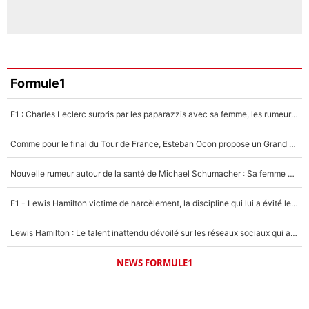
Formule1
F1 : Charles Leclerc surpris par les paparazzis avec sa femme, les rumeurs étaient vraies !
Comme pour le final du Tour de France, Esteban Ocon propose un Grand Prix de Formule 1 à Paris : «Autour de l’Arc de Triomphe, ce serait génial» !
Nouvelle rumeur autour de la santé de Michael Schumacher : Sa femme Corinna sort du silence
F1 - Lewis Hamilton victime de harcèlement, la discipline qui lui a évité le pire : «J'aurais probablement mal tourné»
Lewis Hamilton : Le talent inattendu dévoilé sur les réseaux sociaux qui a impressionné Kim Kardashian pendant leurs vacances en amoureux !
NEWS FORMULE1