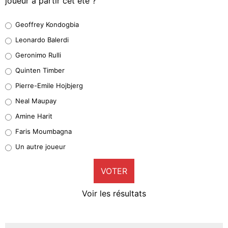
joueur à partir cet été ?
Geoffrey Kondogbia
Geoffrey Kondogbia
38%
Leonardo Balerdi
Leonardo Balerdi
Geronimo Rulli
32%
Quinten Timber
Geronimo Rulli
Pierre-Emile Hojbjerg
4%
Neal Maupay
Quinten Timber
Amine Harit
1%
Faris Moumbagna
Pierre-Emile Hojbjerg
Un autre joueur
9%
VOTER
Neal Maupay
4%
Voir les résultats
Amine Harit
3%