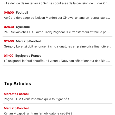
«Il a décidé de rester au PSG» : Les coulisses de la décision de Lucas Chevalier pour son transfert
04h00
Football
Après le dérapage de Nelson Monfort sur CNews, un ancien journaliste de France Télévisions relance la polémique sur les incendies en Gironde
02h30
Cyclisme
Paul Seixas chez UAE avec Tadej Pogacar : Le transfert qui effraie le peloton, «c’est la pire des choses qui puisse arriver»
02h00
Mercato Football
Grégory Lorenzi doit renoncer à cinq signatures en pleine crise financière : L’IA propose sept noms à l’OM pour un mercato réussi... à seulement 5M€ !
01h00
Équipe de France
«Plus grand, je ferai chauffeur-livreur» : Nouveau sélectionneur des Bleus, Zinédine Zidane s’était imaginé un avenir très différent lorsqu'il était enfant
Top Articles
Mercato Football
Pogba - OM : Voilà l'homme qui a tout gâché !
Mercato Football
Kylian Mbappé, un transfert obligatoire cet été ?