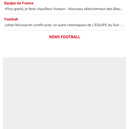
Équipe de France
«Plus grand, je ferai chauffeur-livreur» : Nouveau sélectionneur des Bleus, Zinédine Zidane s’était imaginé un avenir très différent lorsqu'il était enfant
Football
Johan Micoud en conflit avec un autre chroniqueur de L’EQUIPE du Soir : «Pendant un moment, je ne les ai pas remis ensemble dans l'émission»
NEWS FOOTBALL