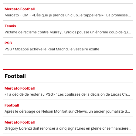
Mercato Football
Mercato - OM - «Dès que je prends un club, je t’appellerai» : La promesse de Marcelino au moment de claquer la porte
Tennis
Victime de racisme contre Murray, Kyrgios pousse un énorme coup de gueule !
PSG
PSG : Mbappé achève le Real Madrid, le vestiaire exulte
Football
Mercato Football
«Il a décidé de rester au PSG» : Les coulisses de la décision de Lucas Chevalier pour son transfert
Football
Après le dérapage de Nelson Monfort sur CNews, un ancien journaliste de France Télévisions relance la polémique sur les incendies en Gironde
Mercato Football
Grégory Lorenzi doit renoncer à cinq signatures en pleine crise financière : L’IA propose sept noms à l’OM pour un mercato réussi... à seulement 5M€ !