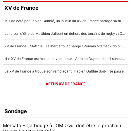
XV de France
Mis de côté par Fabien Galthié, un joueur du XV de France partage sa frustration : «ils ne me l’ont pas dit tout de suite»
La raison d'être de Matthieu Jalibert en dehors des terrains de rugby : «Ça m'atteint autant que si tu touches à un membre de ma famille»
XV de France - Matthieu Jalibert a tout changé : Romain Ntamack doit-il s’inquiéter pour sa place à un an de la Coupe du monde ?
«Le XV de France est meilleur avec Lucu» : Antoine Dupont doit-il s’inquiéter pour sa place ?
Le XV de France a trouvé son remplaçant : Fabien Galthié doit-il se passer d'Antoine Dupont ?
ACTUS XV DE FRANCE
Sondage
Mercato - Ça bouge à l’OM : Qui doit être le prochain