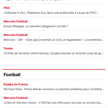
PSG
«Détester à vie», Stéphane Guy dans une embrouille à cause du PSG !
Mercato Football
Kylian Mbappé, un transfert obligatoire cet été ?
Mercato Football
Mercato - OM - «Dès que je prends un club, je t’appellerai» : La promesse de Marcelino au moment de claquer la porte
Tennis
Victime de racisme contre Murray, Kyrgios pousse un énorme coup de gueule !
Football
Équipe de France
Michael Olise : Pierre Ménès annonce un premier problème pour Zinedine Zidane en équipe de France
Mercato Football
«C’est un très bon choix» : L'OM fait une offre pour recruter un ancien joueur du PSG... et c'est validé dans l'After Foot !