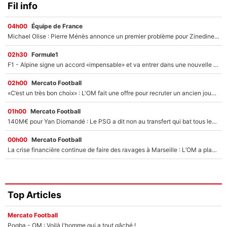
Fil info
04h00
Équipe de France
Michael Olise : Pierre Ménès annonce un premier problème pour Zinedine Zidane en équipe de France
02h30
Formule1
F1 - Alpine signe un accord «impensable» et va entrer dans une nouvelle dimension : Grande nouvelle pour Pierre Gasly !
02h00
Mercato Football
«C’est un très bon choix» : L'OM fait une offre pour recruter un ancien joueur du PSG... et c'est validé dans l'After Foot !
01h00
Mercato Football
140M€ pour Yan Diomandé : Le PSG a dit non au transfert qui bat tous les records sur le mercato
00h00
Mercato Football
La crise financière continue de faire des ravages à Marseille : L’OM a placé 12 joueurs sur le marché des transferts… et ça pourrait lui rapporter près de 100M€ !
Top Articles
Mercato Football
Pogba - OM : Voilà l'homme qui a tout gâché !