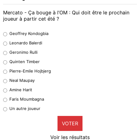
Mercato - Ça bouge à l’OM : Qui doit être le prochain
joueur à partir cet été ?
Geoffrey Kondogbia
Geoffrey Kondogbia
38%
Leonardo Balerdi
Leonardo Balerdi
Geronimo Rulli
32%
Quinten Timber
Geronimo Rulli
Pierre-Emile Hojbjerg
5%
Neal Maupay
Quinten Timber
Amine Harit
1%
Faris Moumbagna
Pierre-Emile Hojbjerg
Un autre joueur
9%
VOTER
Neal Maupay
4%
Voir les résultats