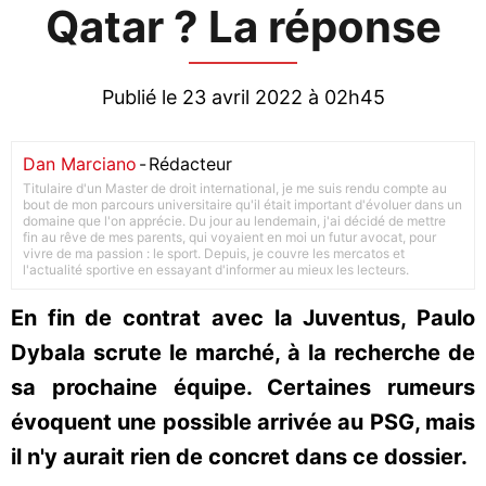
Qatar ? La réponse
Publié le 23 avril 2022 à 02h45
Dan Marciano
-
Rédacteur
Titulaire d'un Master de droit international, je me suis rendu compte au
bout de mon parcours universitaire qu'il était important d'évoluer dans un
domaine que l'on apprécie. Du jour au lendemain, j'ai décidé de mettre
fin au rêve de mes parents, qui voyaient en moi un futur avocat, pour
vivre de ma passion : le sport. Depuis, je couvre les mercatos et
l'actualité sportive en essayant d'informer au mieux les lecteurs.
En fin de contrat avec la Juventus, Paulo
Dybala scrute le marché, à la recherche de
sa prochaine équipe. Certaines rumeurs
évoquent une possible arrivée au PSG, mais
il n'y aurait rien de concret dans ce dossier.