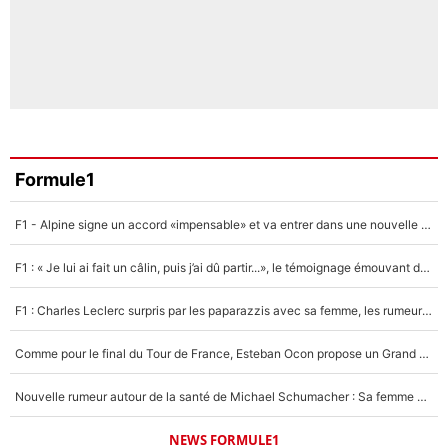
Formule1
F1 - Alpine signe un accord «impensable» et va entrer dans une nouvelle dimension : Grande nouvelle pour Pierre Gasly !
F1 : « Je lui ai fait un câlin, puis j’ai dû partir...», le témoignage émouvant de Max Verstappen sur sa fille
F1 : Charles Leclerc surpris par les paparazzis avec sa femme, les rumeurs étaient vraies !
Comme pour le final du Tour de France, Esteban Ocon propose un Grand Prix de Formule 1 à Paris : «Autour de l’Arc de Triomphe, ce serait génial» !
Nouvelle rumeur autour de la santé de Michael Schumacher : Sa femme Corinna sort du silence
NEWS FORMULE1