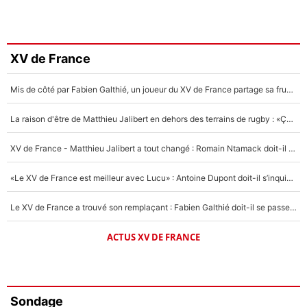
XV de France
Mis de côté par Fabien Galthié, un joueur du XV de France partage sa frustration : «ils ne me l’ont pas dit tout de suite»
La raison d'être de Matthieu Jalibert en dehors des terrains de rugby : «Ça m'atteint autant que si tu touches à un membre de ma famille»
XV de France - Matthieu Jalibert a tout changé : Romain Ntamack doit-il s’inquiéter pour sa place à un an de la Coupe du monde ?
«Le XV de France est meilleur avec Lucu» : Antoine Dupont doit-il s’inquiéter pour sa place ?
Le XV de France a trouvé son remplaçant : Fabien Galthié doit-il se passer d'Antoine Dupont ?
ACTUS XV DE FRANCE
Sondage