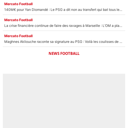
Mercato Football
140M€ pour Yan Diomandé : Le PSG a dit non au transfert qui bat tous les records sur le mercato
Mercato Football
La crise financière continue de faire des ravages à Marseille : L’OM a placé 12 joueurs sur le marché des transferts… et ça pourrait lui rapporter près de 100M€ !
Mercato Football
Maghnes Akliouche raconte sa signature au PSG : Voilà les coulisses de son transfert de rêve à 50M€
NEWS FOOTBALL