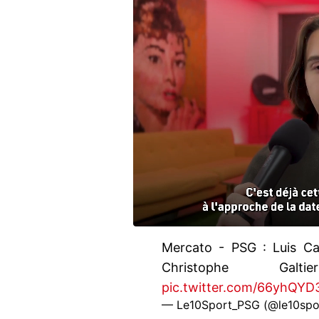
Mercato - PSG : Luis Ca
Christophe Ga
pic.twitter.com/66yhQY
— Le10Sport_PSG (@le10spo