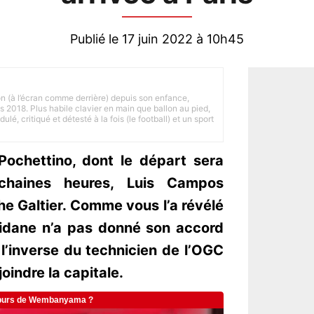
Publié le 17 juin 2022 à 10h45
on (à l’écran comme derrière) depuis son enfance,
is 2018. Plus habile clavier en main que ballon au pied,
lé, critiqué et détesté à la fois (le football) et un sport
Pochettino, dont le départ sera
rochaines heures, Luis Campos
phe Galtier. Comme vous l’a révélé
Zidane n’a pas donné son accord
l’inverse du technicien de l’OGC
joindre la capitale.