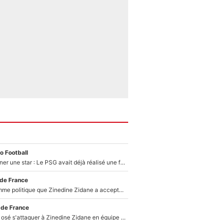
o Football
250M€ pour signer une star : Le PSG avait déjà réalisé une folie sur le mercato bien avant Neymar !
 de France
Voilà le seul homme politique que Zinedine Zidane a accepté dans son entourage : «Je garde un très bon souvenir de lui»
 de France
Franck Ribéry a osé s'attaquer à Zinedine Zidane en équipe de France : «Je n'aurais jamais fait ça»