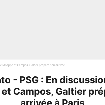
ec Mbappé et Campos, Galtier prépare son arrivée
to - PSG : En discussio
et Campos, Galtier pré
arrivée à Paris