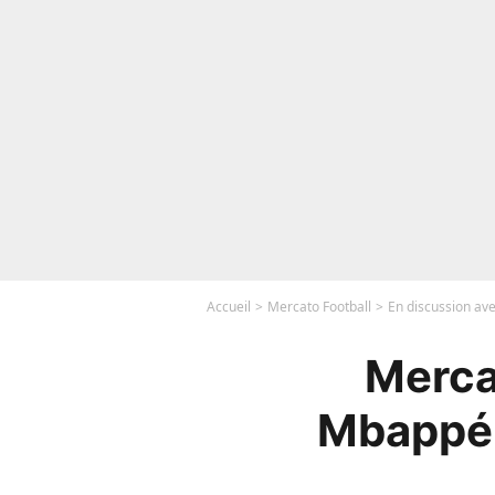
Accueil
Mercato Football
En discussion av
Merca
Mbappé 