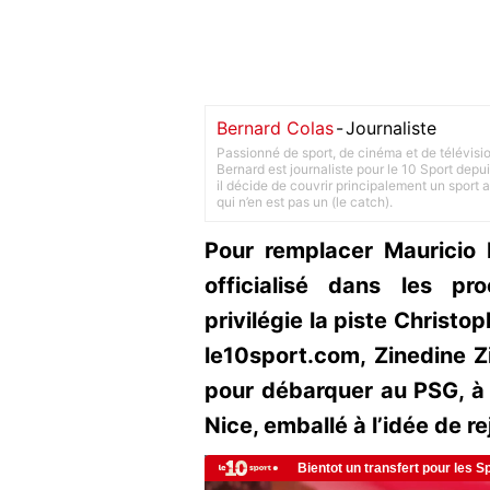
Bernard Colas
-
Journaliste
Passionné de sport, de cinéma et de télévisi
Bernard est journaliste pour le 10 Sport depu
il décide de couvrir principalement un sport adu
qui n’en est pas un (le catch).
Pour remplacer Mauricio 
officialisé dans les p
privilégie la piste Christo
le10sport.com, Zinedine 
pour débarquer au PSG, à 
Nice, emballé à l’idée de re