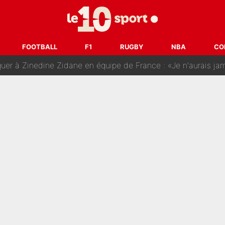
: Le PSG avait déjà réalisé une folie sur le mercato bien av
ue que Zinedine Zidane a accepté dans son entourage : «Je g
FOOTBALL
F1
RUGBY
NBA
CO
uer à Zinedine Zidane en équipe de France : «Je n'aurais jam
rt dans tous les sens sur le mercato de l'OM : Frank McCourt va enf
 Doué, le PSG a pris une correction face à Majorque : Luis Enrique a