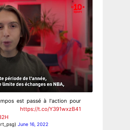
mpos est passé à l'action pour
ltier
https://t.co/Y391wxzB41
D32H
rt_psg)
June 16, 2022