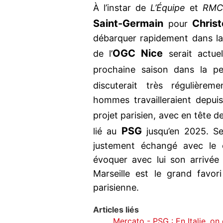
À l’instar de
L’Équipe
et
RMC
Saint-Germain
Chris
pour
débarquer rapidement dans la c
OGC Nice
de l’
serait actue
prochaine saison dans la p
discuterait très régulière
hommes travailleraient depui
projet parisien, avec en tête 
PSG
lié au
jusqu’en 2025. S
justement échangé avec le 
évoquer avec lui son arrivée 
Marseille est le grand favor
parisienne.
Articles liés
Mercato - PSG : En Italie, o