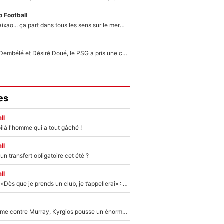
 Football
Medina, Rulli, Paixao... ça part dans tous les sens sur le mercato de l'OM : Frank McCourt va enfin récupérer l'argent qu'il attend ?
Sans Ousmane Dembélé et Désiré Doué, le PSG a pris une correction face à Majorque : Luis Enrique attend avec impatience des renforts !
es
ll
ilà l'homme qui a tout gâché !
ll
n transfert obligatoire cet été ?
ll
Mercato - OM - «Dès que je prends un club, je t’appellerai» : La promesse de Marcelino au moment de claquer la porte
Victime de racisme contre Murray, Kyrgios pousse un énorme coup de gueule !