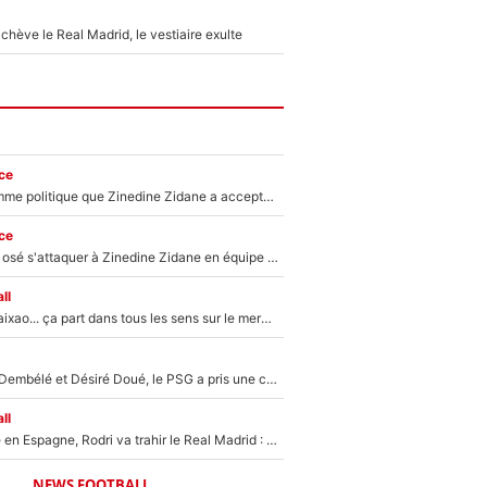
hève le Real Madrid, le vestiaire exulte
ce
Voilà le seul homme politique que Zinedine Zidane a accepté dans son entourage : «Je garde un très bon souvenir de lui»
ce
Franck Ribéry a osé s'attaquer à Zinedine Zidane en équipe de France : «Je n'aurais jamais fait ça»
ll
Medina, Rulli, Paixao... ça part dans tous les sens sur le mercato de l'OM : Frank McCourt va enfin récupérer l'argent qu'il attend ?
Sans Ousmane Dembélé et Désiré Doué, le PSG a pris une correction face à Majorque : Luis Enrique attend avec impatience des renforts !
ll
Coup de théâtre en Espagne, Rodri va trahir le Real Madrid : Le Ballon d'Or a choisi de signer au FC Barcelone !
NEWS FOOTBALL