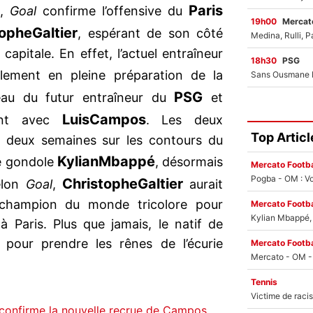
Paris
,
Goal
confirme l’offensive du
19h00
Mercato
tophe
Galtier
, espérant de son côté
apitale. En effet, l’actuel entraîneur
18h30
PSG
llement en pleine préparation de la
PSG
eau du futur entraîneur du
et
Luis
Campos
ment avec
. Les deux
Top Articl
s deux semaines sur les contours du
Kylian
Mbappé
de gondole
, désormais
Mercato Footba
Pogba - OM : Vo
Christophe
Galtier
elon
Goal
,
aurait
champion du monde tricolore pour
Mercato Footba
Kylian Mbappé, u
à Paris. Plus que jamais, le natif de
i pour prendre les rênes de l’écurie
Mercato Footba
Tennis
n confirme la nouvelle recrue de Campos