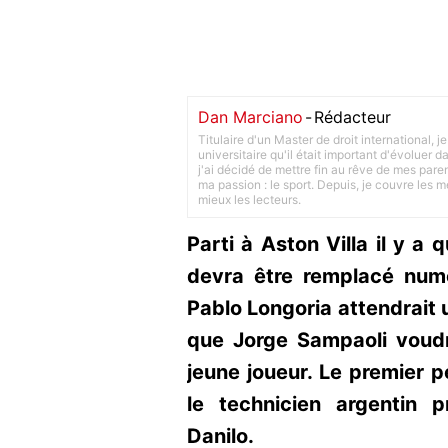
Dan Marciano
-
Rédacteur
Titulaire d'un Master de droit international,
universitaire qu'il était important d'évoluer
j'ai décidé de mettre fin au rêve de mes pare
ma passion : le sport. Depuis, je couvre les m
mieux les lecteurs.
Parti à Aston Villa il y a
devra être remplacé numé
Pablo Longoria attendrait u
que Jorge Sampaoli voudr
jeune joueur. Le premier p
le technicien argentin p
Danilo.