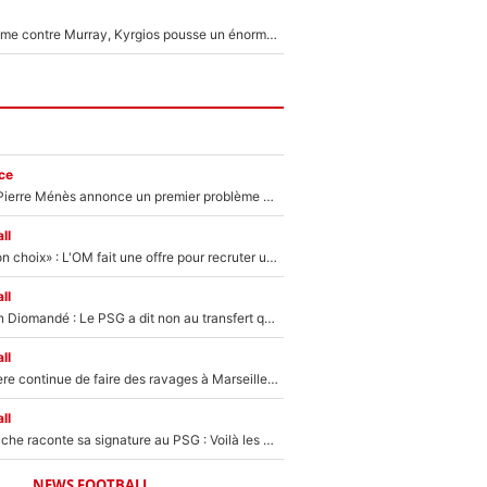
Victime de racisme contre Murray, Kyrgios pousse un énorme coup de gueule !
ce
Michael Olise : Pierre Ménès annonce un premier problème pour Zinedine Zidane en équipe de France
ll
«C’est un très bon choix» : L'OM fait une offre pour recruter un ancien joueur du PSG... et c'est validé dans l'After Foot !
ll
140M€ pour Yan Diomandé : Le PSG a dit non au transfert qui bat tous les records sur le mercato
ll
La crise financière continue de faire des ravages à Marseille : L’OM a placé 12 joueurs sur le marché des transferts… et ça pourrait lui rapporter près de 100M€ !
ll
Maghnes Akliouche raconte sa signature au PSG : Voilà les coulisses de son transfert de rêve à 50M€
NEWS FOOTBALL