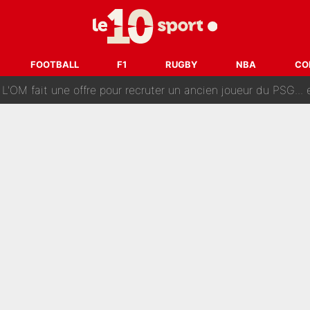
ès annonce un premier problème pour Zinedine Zidane en éq
 «impensable» et va entrer dans une nouvelle dimension : Gra
FOOTBALL
F1
RUGBY
NBA
CO
L'OM fait une offre pour recruter un ancien joueur du PSG... et
Le PSG a dit non au transfert qui bat tous les records sur 
e des ravages à Marseille : L’OM a placé 12 joueurs sur le marché des transferts… 