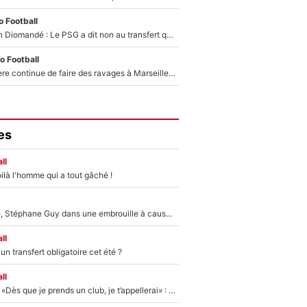
 Football
140M€ pour Yan Diomandé : Le PSG a dit non au transfert qui bat tous les records sur le mercato
o Football
La crise financière continue de faire des ravages à Marseille : L’OM a placé 12 joueurs sur le marché des transferts… et ça pourrait lui rapporter près de 100M€ !
es
ll
ilà l'homme qui a tout gâché !
«Détester à vie», Stéphane Guy dans une embrouille à cause du PSG !
ll
n transfert obligatoire cet été ?
ll
Mercato - OM - «Dès que je prends un club, je t’appellerai» : La promesse de Marcelino au moment de claquer la porte