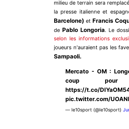
milieu de terrain sera remplacé
la presse italienne et espagn
Barcelone)
Francis Coque
et
Pablo Longoria
de
. Le doss
selon les informations exclu
joueurs n'auraient pas les fav
Sampaoli.
Mercato - OM : Longo
coup pour 
https://t.co/DIYaOM5
pic.twitter.com/UOA
— le10sport (@le10sport)
Ju