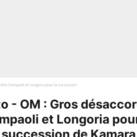
ntre Sampaoli et Longoria pour la succession
o - OM : Gros désaccor
mpaoli et Longoria pour
succession de Kamara