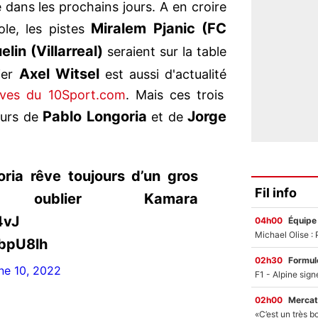
 dans les prochains jours. A en croire
Miralem Pjanic (FC
ole, les pistes
lin (Villarreal)
seraient sur la table
Axel Witsel
ier
est aussi d'actualité
sives du 10Sport.com
. Mais ces trois
Pablo Longoria
Jorge
eurs de
et de
ria rêve toujours d’un gros
Fil info
oublier Kamara
4vJ
04h00
Équipe
NbpU8lh
02h30
Formul
ne 10, 2022
02h00
Mercat