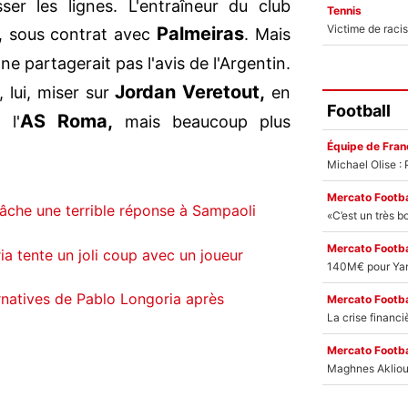
er les lignes. L'entraîneur du club
Tennis
,
Palmeiras
sous contrat avec
. Mais
ne partagerait pas l'avis de l'Argentin.
Jordan Veretout,
 lui, miser sur
en
Football
AS Roma,
 l'
mais beaucoup plus
Équipe de Fran
Mercato Footba
âche une terrible réponse à Sampaoli
Mercato Footba
a tente un joli coup avec un joueur
ernatives de Pablo Longoria après
Mercato Footba
Mercato Footba