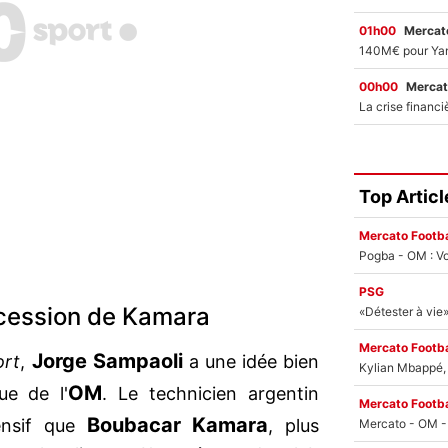
01h00
Mercato
00h00
Mercat
Top Articl
Mercato Footba
Pogba - OM : Vo
PSG
ccession de Kamara
Mercato Footba
Jorge Sampaoli
rt
,
a une idée bien
Kylian Mbappé, u
OM
ue de l'
. Le technicien argentin
Mercato Footba
Boubacar Kamara
ensif que
, plus