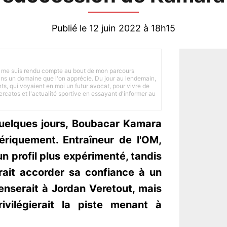
Publié le 12 juin 2022 à 18h15
 je me suis rendu compte au bout de mon parcours
 dans un domaine que l'on apprécie. Du jour au lendemain,
nts, qui voyaient en moi un futur avocat, pour vivre de
ercatos et l'actualité sportive en essayant d'informer au
 quelques jours, Boubacar Kamara
riquement. Entraîneur de l'OM,
n profil plus expérimenté, tandis
ait accorder sa confiance à un
enserait à Jordan Veretout, mais
rivilégierait la piste menant à