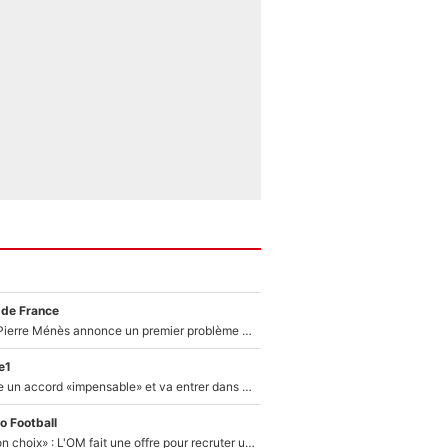
 de France
Michael Olise : Pierre Ménès annonce un premier problème pour Zinedine Zidane en équipe de France
e1
F1 - Alpine signe un accord «impensable» et va entrer dans une nouvelle dimension : Grande nouvelle pour Pierre Gasly !
o Football
«C’est un très bon choix» : L'OM fait une offre pour recruter un ancien joueur du PSG... et c'est validé dans l'After Foot !