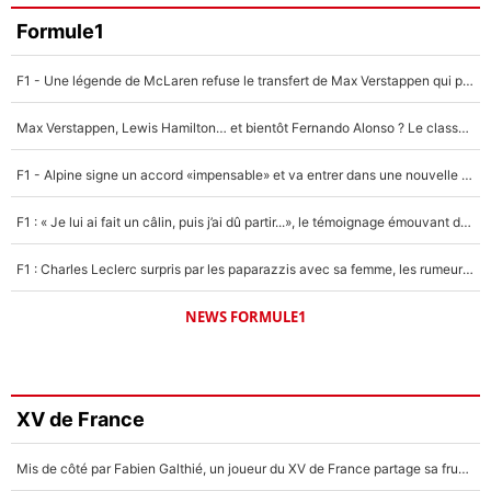
Formule1
F1 - Une légende de McLaren refuse le transfert de Max Verstappen qui pourrait «faire des vagues» et plomber l'ambiance dans l'équipe
Max Verstappen, Lewis Hamilton… et bientôt Fernando Alonso ? Le classement des pilotes les mieux payés en Formule 1 risque de changer !
F1 - Alpine signe un accord «impensable» et va entrer dans une nouvelle dimension : Grande nouvelle pour Pierre Gasly !
F1 : « Je lui ai fait un câlin, puis j’ai dû partir...», le témoignage émouvant de Max Verstappen sur sa fille
F1 : Charles Leclerc surpris par les paparazzis avec sa femme, les rumeurs étaient vraies !
NEWS FORMULE1
XV de France
Mis de côté par Fabien Galthié, un joueur du XV de France partage sa frustration : «ils ne me l’ont pas dit tout de suite»