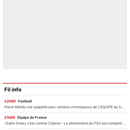
Fil info
22h00
Football
Pierre Ménès «ne supporte pas» certains chroniqueurs de L'EQUIPE du Soir : Ils vont tous partir !
21h00
Équipe de France
«Zaïre-Emery c’est comme Zidane» : Le phénomène du PSG est comparé à son nouveau sélectionneur... et ils vont se retrouver en Bleus !