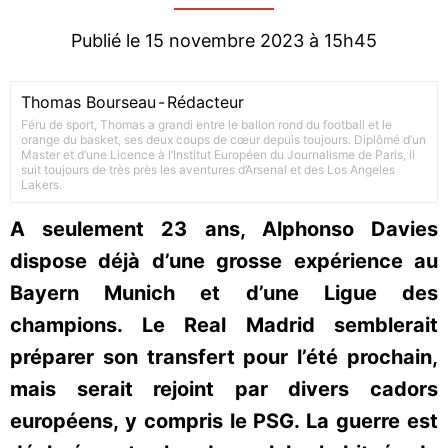
Publié le 15 novembre 2023 à 15h45
Thomas Bourseau
-
Rédacteur
Féru de sport, Thomas a grandi entre le ballon rond du football et le
orange du basket, ses deux coups de cœur depuis toujours. Diplômé d’un
Master et d’une Licence à l’Institut Européen du Journalisme de Paris, il
suit toujours de très près les aventures d’Arsenal et des Los Angeles
Lakers.
A seulement 23 ans, Alphonso Davies
dispose déjà d’une grosse expérience au
Bayern Munich et d’une Ligue des
champions. Le Real Madrid semblerait
préparer son transfert pour l’été prochain,
mais serait rejoint par divers cadors
européens, y compris le PSG. La guerre est