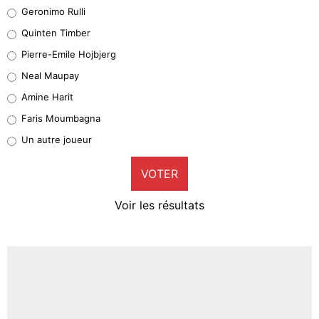
Leonardo Balerdi
Geronimo Rulli
32%
Quinten Timber
Geronimo Rulli
Pierre-Emile Hojbjerg
5%
Neal Maupay
Quinten Timber
Amine Harit
1%
Faris Moumbagna
Pierre-Emile Hojbjerg
Un autre joueur
9%
VOTER
Neal Maupay
4%
Voir les résultats
Amine Harit
3%
Faris Moumbagna
4%
Un autre joueur