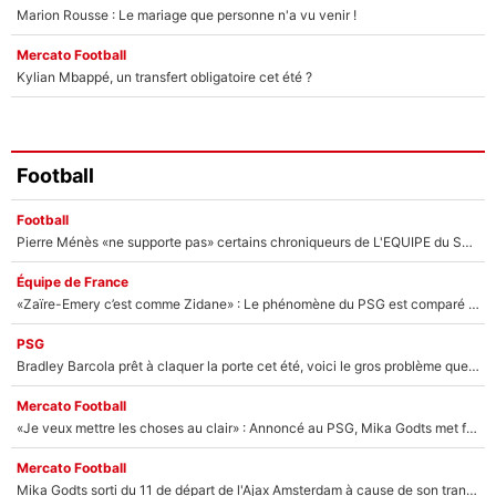
Marion Rousse : Le mariage que personne n'a vu venir !
Mercato Football
Kylian Mbappé, un transfert obligatoire cet été ?
Football
Football
Pierre Ménès «ne supporte pas» certains chroniqueurs de L'EQUIPE du Soir : Ils vont tous partir !
Équipe de France
«Zaïre-Emery c’est comme Zidane» : Le phénomène du PSG est comparé à son nouveau sélectionneur... et ils vont se retrouver en Bleus !
PSG
Bradley Barcola prêt à claquer la porte cet été, voici le gros problème que peut rencontrer Luis Enrique avec ses attaquants au PSG !
Mercato Football
«Je veux mettre les choses au clair» : Annoncé au PSG, Mika Godts met fin au suspense et éteint la polémique sur son transfert !
Mercato Football
Mika Godts sorti du 11 de départ de l'Ajax Amsterdam à cause de son transfert imminent vers le PSG ? Son agent répond cash !