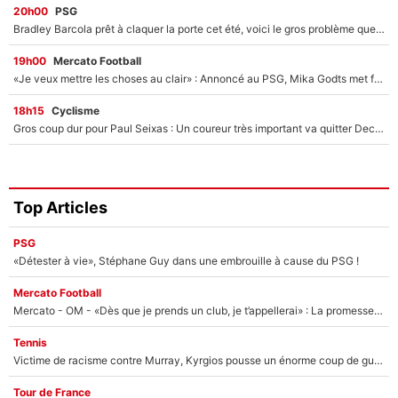
20h00
PSG
Bradley Barcola prêt à claquer la porte cet été, voici le gros problème que peut rencontrer Luis Enrique avec ses attaquants au PSG !
19h00
Mercato Football
«Je veux mettre les choses au clair» : Annoncé au PSG, Mika Godts met fin au suspense et éteint la polémique sur son transfert !
18h15
Cyclisme
Gros coup dur pour Paul Seixas : Un coureur très important va quitter Decathlon-CMA CGM
Top Articles
PSG
«Détester à vie», Stéphane Guy dans une embrouille à cause du PSG !
Mercato Football
Mercato - OM - «Dès que je prends un club, je t’appellerai» : La promesse de Marcelino au moment de claquer la porte
Tennis
Victime de racisme contre Murray, Kyrgios pousse un énorme coup de gueule !
Tour de France