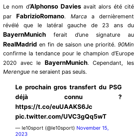
’Alphonso Davies
Le nom d
avait alors été cité
Fabrizio
Romano
par
.
Marca
a dernièrement
révélé que le latéral gauche de 23 ans du
Bayern
Munich
ferait d’une signature au
Real
Madrid
en fin de saison une priorité.
90Min
confirme la tendance pour le champion d’Europe
Bayern
Munich
2020 avec le
. Cependant, les
Merengue
ne seraient pas seuls.
Le prochain gros transfert du PSG
déjà connu ?
https://t.co/euUAAKS6Jc
pic.twitter.com/UVC3gQq5wT
— le10sport (@le10sport)
November 15,
2023