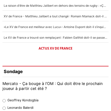
La raison d'être de Matthieu Jalibert en dehors des terrains de rugby : «Ça m'atteint autant que si tu touches à un membre de ma famille»
XV de France - Matthieu Jalibert a tout changé : Romain Ntamack doit-il s’inquiéter pour sa place à un an de la Coupe du monde ?
«Le XV de France est meilleur avec Lucu» : Antoine Dupont doit-il s’inquiéter pour sa place ?
Le XV de France a trouvé son remplaçant : Fabien Galthié doit-il se passer d'Antoine Dupont ?
ACTUS XV DE FRANCE
Sondage
Mercato - Ça bouge à l’OM : Qui doit être le prochain
joueur à partir cet été ?
Geoffrey Kondogbia
Geoffrey Kondogbia
38%
Leonardo Balerdi