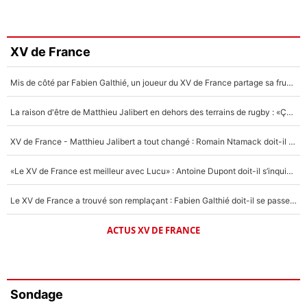
XV de France
Mis de côté par Fabien Galthié, un joueur du XV de France partage sa frustration : «ils ne me l’ont pas dit tout de suite»
La raison d'être de Matthieu Jalibert en dehors des terrains de rugby : «Ça m'atteint autant que si tu touches à un membre de ma famille»
XV de France - Matthieu Jalibert a tout changé : Romain Ntamack doit-il s’inquiéter pour sa place à un an de la Coupe du monde ?
«Le XV de France est meilleur avec Lucu» : Antoine Dupont doit-il s’inquiéter pour sa place ?
Le XV de France a trouvé son remplaçant : Fabien Galthié doit-il se passer d'Antoine Dupont ?
ACTUS XV DE FRANCE
Sondage