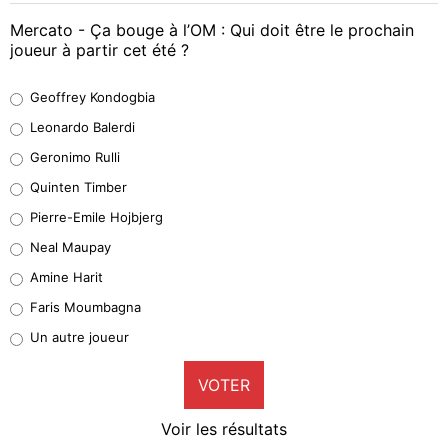
Mercato - Ça bouge à l’OM : Qui doit être le prochain
joueur à partir cet été ?
Geoffrey Kondogbia
Geoffrey Kondogbia
38%
Leonardo Balerdi
Leonardo Balerdi
Geronimo Rulli
32%
Quinten Timber
Geronimo Rulli
Pierre-Emile Hojbjerg
5%
Neal Maupay
Quinten Timber
Amine Harit
1%
Faris Moumbagna
Pierre-Emile Hojbjerg
Un autre joueur
9%
VOTER
Neal Maupay
4%
Voir les résultats
Amine Harit