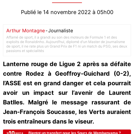
Publié le 14 novembre 2022 à 05h00
Arthur Montagne
-
Journaliste
Affamé de sport, il a grandi au son des moteurs de Formule 1 et des
exploits de Ronaldinho. Aujourd’hui, diplomé d'un Master de journalisme
de sport, il ne rate plus un Grand Prix de F1 ni un match du PSG, ses deux
passions et spécialités
Lanterne rouge de Ligue 2 après sa défaite
contre Rodez à Geoffroy-Guichard (0-2),
l’ASSE est en grand danger et cela pourrait
avoir un impact sur l’avenir de Laurent
Batlles. Malgré le message rassurant de
Jean-François Soucasse, les Verts auraient
trois entraîneurs dans le viseur.