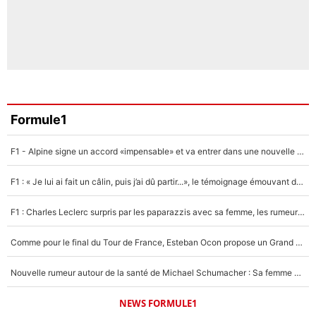
Formule1
F1 - Alpine signe un accord «impensable» et va entrer dans une nouvelle dimension : Grande nouvelle pour Pierre Gasly !
F1 : « Je lui ai fait un câlin, puis j’ai dû partir...», le témoignage émouvant de Max Verstappen sur sa fille
F1 : Charles Leclerc surpris par les paparazzis avec sa femme, les rumeurs étaient vraies !
Comme pour le final du Tour de France, Esteban Ocon propose un Grand Prix de Formule 1 à Paris : «Autour de l’Arc de Triomphe, ce serait génial» !
Nouvelle rumeur autour de la santé de Michael Schumacher : Sa femme Corinna sort du silence
NEWS FORMULE1