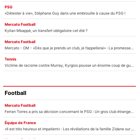
PSG
«Détester à vie», Stéphane Guy dans une embrouille à cause du PSG !
Mercato Football
Kylian Mbappé, un transfert obligatoire cet été ?
Mercato Football
Mercato - OM - «Dès que je prends un club, je t’appellerai» : La promesse de Marcelino au moment de claquer la porte
Tennis
Victime de racisme contre Murray, Kyrgios pousse un énorme coup de gueule !
Football
Mercato Football
Ferran Torres a pris sa décision concernant le PSG : Un gros club étranger prêt à relancer le feuilleton pour la signature du champion du monde 2026 !
Équipe de France
«Il est très heureux et impatient» : Les révélations de la famille Zidane sur sa prise de pouvoir en équipe de France !