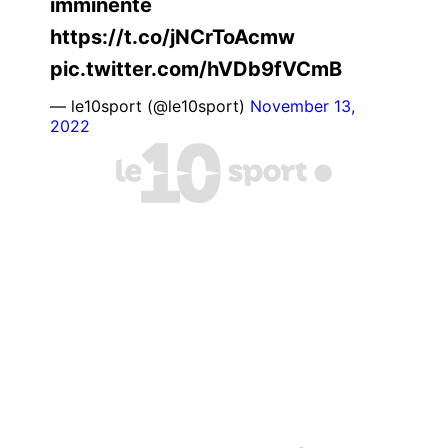
imminente
https://t.co/jNCrToAcmw
pic.twitter.com/hVDb9fVCmB
— le10sport (@le10sport)
November 13,
2022