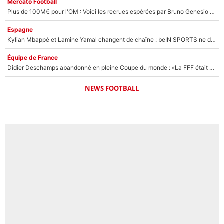
Mercato Football
Plus de 100M€ pour l'OM : Voici les recrues espérées par Bruno Genesio et Grégory Lorenzi après l’opération dégraissage
Espagne
Kylian Mbappé et Lamine Yamal changent de chaîne : beIN SPORTS ne digère pas cette décision historique et prédit un fiasco pour la Liga
Équipe de France
Didier Deschamps abandonné en pleine Coupe du monde : «La FFF était déjà passée à Zinedine Zidane»
NEWS FOOTBALL