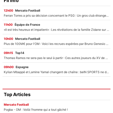
Fil info
12h00
Mercato Football
Ferran Torres a pris sa décision concernant le PSG : Un gros club étranger prêt à relancer le feuilleton pour la signature du champion du monde 2026 !
11h00
Équipe de France
«Il est très heureux et impatient» : Les révélations de la famille Zidane sur sa prise de pouvoir en équipe de France !
10h00
Mercato Football
Plus de 100M€ pour l'OM : Voici les recrues espérées par Bruno Genesio et Grégory Lorenzi après l’opération dégraissage
09h15
Top14
Thomas Ramos ne sera pas le seul à partir : Ces autres joueurs du XV de France pourraient aussi quitter le Stade Toulousain, un club de Top 14 est déjà sur les rangs
09h00
Espagne
Kylian Mbappé et Lamine Yamal changent de chaîne : beIN SPORTS ne digère pas cette décision historique et prédit un fiasco pour la Liga
Top Articles
Mercato Football
Pogba - OM : Voilà l'homme qui a tout gâché !