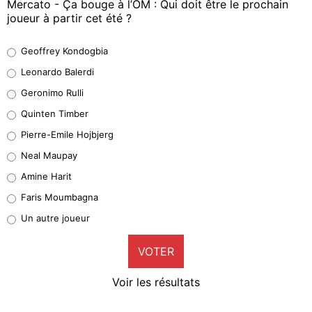
Mercato - Ça bouge à l’OM : Qui doit être le prochain
joueur à partir cet été ?
Geoffrey Kondogbia
Geoffrey Kondogbia
38%
Leonardo Balerdi
Leonardo Balerdi
Geronimo Rulli
32%
Quinten Timber
Geronimo Rulli
Pierre-Emile Hojbjerg
5%
Neal Maupay
Quinten Timber
Amine Harit
1%
Faris Moumbagna
Pierre-Emile Hojbjerg
Un autre joueur
9%
VOTER
Neal Maupay
4%
Voir les résultats
Amine Harit
3%