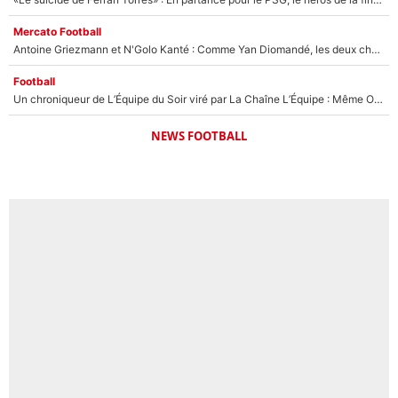
Mercato Football
Antoine Griezmann et N'Golo Kanté : Comme Yan Diomandé, les deux champions du monde ont refusé de signer au PSG !
Football
Un chroniqueur de L’Équipe du Soir viré par La Chaîne L’Équipe : Même Olivier Ménard n’avait pas pu empêcher son départ, «je l’ai appris sur Twitter, je l’ai vécu assez mal»
NEWS FOOTBALL