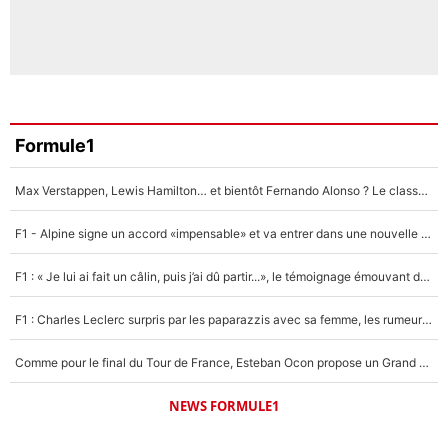
Formule1
Max Verstappen, Lewis Hamilton… et bientôt Fernando Alonso ? Le classement des pilotes les mieux payés en Formule 1 risque de changer !
F1 - Alpine signe un accord «impensable» et va entrer dans une nouvelle dimension : Grande nouvelle pour Pierre Gasly !
F1 : « Je lui ai fait un câlin, puis j’ai dû partir...», le témoignage émouvant de Max Verstappen sur sa fille
F1 : Charles Leclerc surpris par les paparazzis avec sa femme, les rumeurs étaient vraies !
Comme pour le final du Tour de France, Esteban Ocon propose un Grand Prix de Formule 1 à Paris : «Autour de l’Arc de Triomphe, ce serait génial» !
NEWS FORMULE1