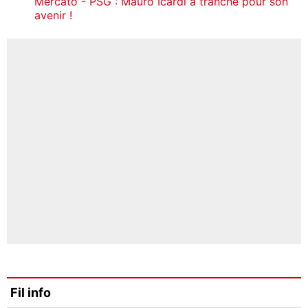
Mercato - PSG : Mauro Icardi a tranché pour son
avenir !
Fil info