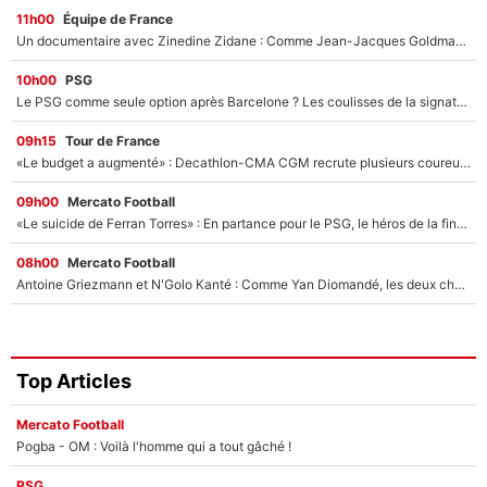
11h00
Équipe de France
Un documentaire avec Zinedine Zidane : Comme Jean-Jacques Goldman et Mylène Farmer, le nouveau sélectionneur de l'équipe de France a recalé une journaliste très connue
10h00
PSG
Le PSG comme seule option après Barcelone ? Les coulisses de la signature historique de Lionel Messi sont révélées au grand jour !
09h15
Tour de France
«Le budget a augmenté» : Decathlon-CMA CGM recrute plusieurs coureurs pour offrir à Paul Seixas une équipe pour gagner le Tour de France 2027
09h00
Mercato Football
«Le suicide de Ferran Torres» : En partance pour le PSG, le héros de la finale de la Coupe du monde s'attire les foudres de la presse espagnole !
08h00
Mercato Football
Antoine Griezmann et N'Golo Kanté : Comme Yan Diomandé, les deux champions du monde ont refusé de signer au PSG !
Top Articles
Mercato Football
Pogba - OM : Voilà l'homme qui a tout gâché !
PSG