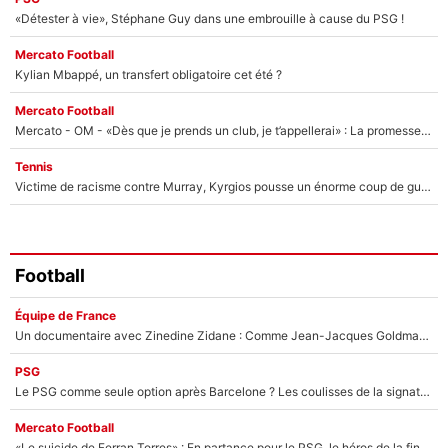
«Détester à vie», Stéphane Guy dans une embrouille à cause du PSG !
Mercato Football
Kylian Mbappé, un transfert obligatoire cet été ?
Mercato Football
Mercato - OM - «Dès que je prends un club, je t’appellerai» : La promesse de Marcelino au moment de claquer la porte
Tennis
Victime de racisme contre Murray, Kyrgios pousse un énorme coup de gueule !
Football
Équipe de France
Un documentaire avec Zinedine Zidane : Comme Jean-Jacques Goldman et Mylène Farmer, le nouveau sélectionneur de l'équipe de France a recalé une journaliste très connue
PSG
Le PSG comme seule option après Barcelone ? Les coulisses de la signature historique de Lionel Messi sont révélées au grand jour !
Mercato Football
«Le suicide de Ferran Torres» : En partance pour le PSG, le héros de la finale de la Coupe du monde s'attire les foudres de la presse espagnole !