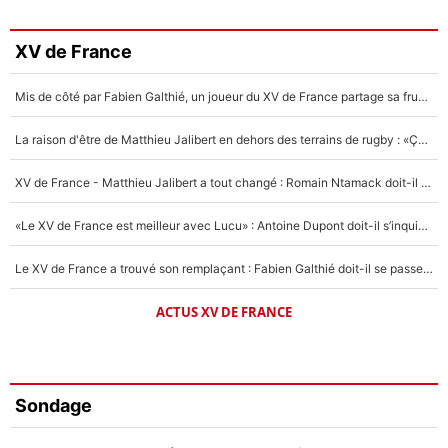
XV de France
Mis de côté par Fabien Galthié, un joueur du XV de France partage sa frustration : «ils ne me l’ont pas dit tout de suite»
La raison d'être de Matthieu Jalibert en dehors des terrains de rugby : «Ça m'atteint autant que si tu touches à un membre de ma famille»
XV de France - Matthieu Jalibert a tout changé : Romain Ntamack doit-il s’inquiéter pour sa place à un an de la Coupe du monde ?
«Le XV de France est meilleur avec Lucu» : Antoine Dupont doit-il s’inquiéter pour sa place ?
Le XV de France a trouvé son remplaçant : Fabien Galthié doit-il se passer d'Antoine Dupont ?
ACTUS XV DE FRANCE
Sondage