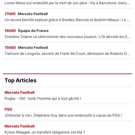
Lionel Messi est endeuillé par la mort de son père : Vie à Barcelone, transfert au PSG... voilà comment Jorge Messi a joué un rôle essentiel dans sa carrière !
17h00
Mercato Football
Un record bientôt explosé grâce à Bradley Barcola et Ibrahim Mbaye : Le PSG sur le point de réaliser un mercato historique ?
16h00
Équipe de France
Zinédine Zidane va sélectionner des nouveaux joueurs : L’IA dévoile les 5 cracks qui pourraient rapidement le rejoindre en équipe de France !
15h00
Mercato Football
Trahison de Longoria, secrets de Frank McCourt, démission de Roberto De Zerbi : Medhi Benatia se lâche sur son départ de l'OM et fait d'importantes révélations
Top Articles
Mercato Football
Pogba - OM : Voilà l'homme qui a tout gâché !
PSG
«Détester à vie», Stéphane Guy dans une embrouille à cause du PSG !
Mercato Football
Kylian Mbappé, un transfert obligatoire cet été ?