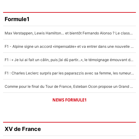
Formule1
Max Verstappen, Lewis Hamilton… et bientôt Fernando Alonso ? Le classement des pilotes les mieux payés en Formule 1 risque de changer !
F1 - Alpine signe un accord «impensable» et va entrer dans une nouvelle dimension : Grande nouvelle pour Pierre Gasly !
F1 : « Je lui ai fait un câlin, puis j’ai dû partir...», le témoignage émouvant de Max Verstappen sur sa fille
F1 : Charles Leclerc surpris par les paparazzis avec sa femme, les rumeurs étaient vraies !
Comme pour le final du Tour de France, Esteban Ocon propose un Grand Prix de Formule 1 à Paris : «Autour de l’Arc de Triomphe, ce serait génial» !
NEWS FORMULE1
XV de France