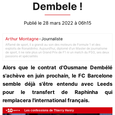
Dembele !
Publié le 28 mars 2022 à 06h15
Arthur Montagne
-
Journaliste
Affamé de sport, il a grandi au son des moteurs de Formule 1 et des
exploits de Ronaldinho. Aujourd’hui, diplomé d'un Master de journalisme
de sport, il ne rate plus un Grand Prix de F1 ni un match du PSG, ses deux
passions et spécialités
Alors que le contrat d'Ousmane Dembélé
s'achève en juin prochain, le FC Barcelone
semble déjà s'être entendu avec Leeds
pour le transfert de Raphinha qui
remplacera l'international français.