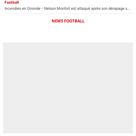
Football
Incendies en Gironde - Nelson Monfort est attaqué après son dérapage sur CNews : «Et lui, il prend combien pour parler dans un studio climatisé?»
NEWS FOOTBALL