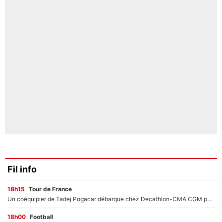
Fil info
18h15
Tour de France
Un coéquipier de Tadej Pogacar débarque chez Decathlon-CMA CGM pour épauler Paul Seixas : «Mes meilleures années sont à venir»
18h00
Football