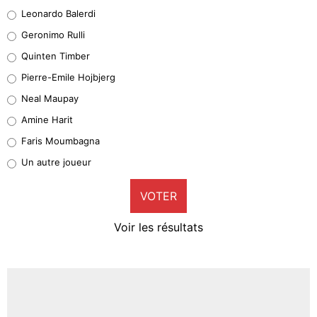
38%
Leonardo Balerdi
Leonardo Balerdi
Geronimo Rulli
32%
Quinten Timber
Geronimo Rulli
Pierre-Emile Hojbjerg
5%
Neal Maupay
Quinten Timber
Amine Harit
1%
Faris Moumbagna
Pierre-Emile Hojbjerg
Un autre joueur
9%
VOTER
Neal Maupay
4%
Voir les résultats
Amine Harit
3%
Faris Moumbagna
4%