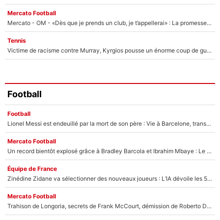
Mercato Football
Mercato - OM - «Dès que je prends un club, je t’appellerai» : La promesse de Marcelino au moment de claquer la porte
Tennis
Victime de racisme contre Murray, Kyrgios pousse un énorme coup de gueule !
Football
Football
Lionel Messi est endeuillé par la mort de son père : Vie à Barcelone, transfert au PSG... voilà comment Jorge Messi a joué un rôle essentiel dans sa carrière !
Mercato Football
Un record bientôt explosé grâce à Bradley Barcola et Ibrahim Mbaye : Le PSG sur le point de réaliser un mercato historique ?
Équipe de France
Zinédine Zidane va sélectionner des nouveaux joueurs : L’IA dévoile les 5 cracks qui pourraient rapidement le rejoindre en équipe de France !
Mercato Football
Trahison de Longoria, secrets de Frank McCourt, démission de Roberto De Zerbi : Medhi Benatia se lâche sur son départ de l'OM et fait d'importantes révélations