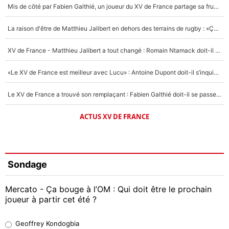
Mis de côté par Fabien Galthié, un joueur du XV de France partage sa frustration : «ils ne me l’ont pas dit tout de suite»
La raison d'être de Matthieu Jalibert en dehors des terrains de rugby : «Ça m'atteint autant que si tu touches à un membre de ma famille»
XV de France - Matthieu Jalibert a tout changé : Romain Ntamack doit-il s’inquiéter pour sa place à un an de la Coupe du monde ?
«Le XV de France est meilleur avec Lucu» : Antoine Dupont doit-il s’inquiéter pour sa place ?
Le XV de France a trouvé son remplaçant : Fabien Galthié doit-il se passer d'Antoine Dupont ?
ACTUS XV DE FRANCE
Sondage
Mercato - Ça bouge à l’OM : Qui doit être le prochain
joueur à partir cet été ?
Geoffrey Kondogbia
Geoffrey Kondogbia